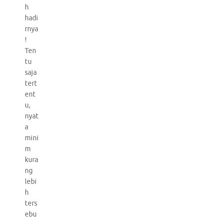
h
hadi
rnya
!
Ten
tu
saja
tert
ent
u,
nyat
a
mini
m
kura
ng
lebi
h
ters
ebu