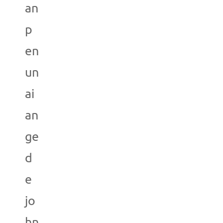
an
p
en
un
ai
an
ge
d
e
jo
hn