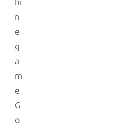
hi
n
e
g
a
m
e
G
o