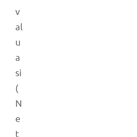
v
al
u
a
si
(
N
e
t