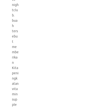
nigh
tclu
b.
bua
h
ters
ebu
t
me
mbe
rika
n
Kita
peni
ngk
atan
vita
min
sup
ple