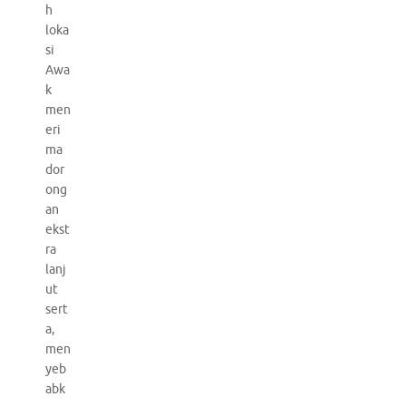
h
loka
si
Awa
k
men
eri
ma
dor
ong
an
ekst
ra
lanj
ut
sert
a,
men
yeb
abk