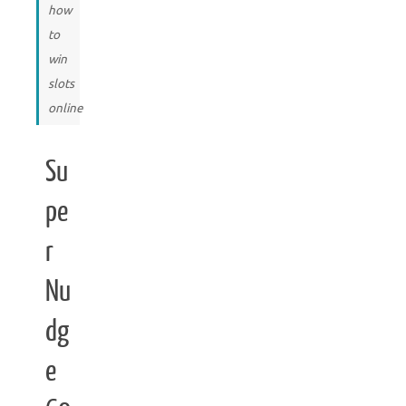
how
to
win
slots
online
Su
pe
r
Nu
dg
e