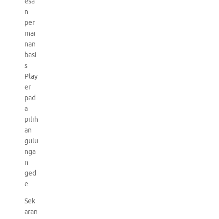
esa
n
per
mai
nan
basi
s
Play
er
pad
a
pilih
an
gulu
nga
n
ged
e.
Sek
aran