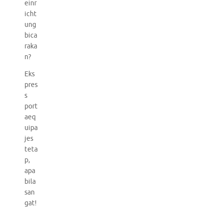
einr
icht
ung
bica
raka
n?
Eks
pres
s
port
aeq
uipa
jes
teta
p,
apa
bila
san
gat!