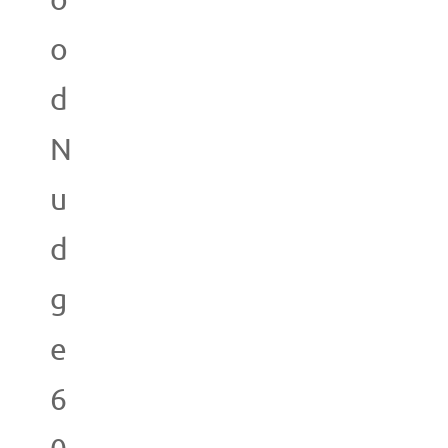
o
d
N
u
d
g
e
6