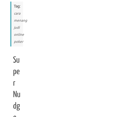
Tag:
cara
menang
judi
online
poker
Su
pe
r
Nu
dg