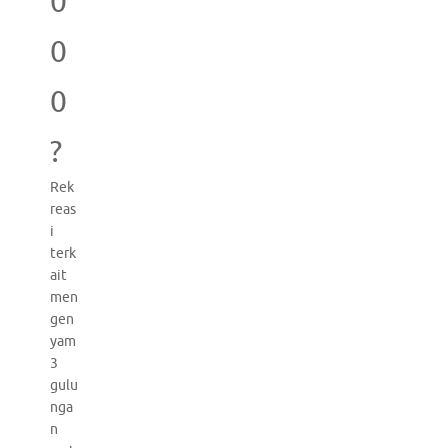
0
0
0
?
Rek
reas
i
terk
ait
men
gen
yam
3
gulu
nga
n