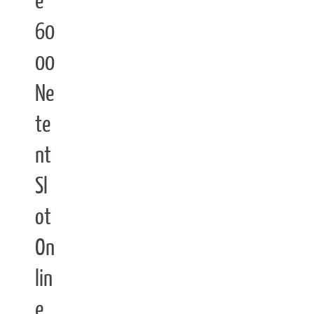
e
60
00
Ne
te
nt
Sl
ot
On
lin
e