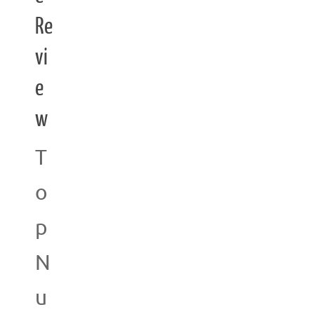
Re
vi
e
w
T
o
p
N
u