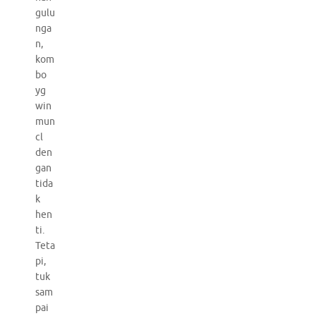
gulu
nga
n,
kom
bo
yg
win
mun
cl
den
gan
tida
k
hen
ti.
Teta
pi,
tuk
sam
pai