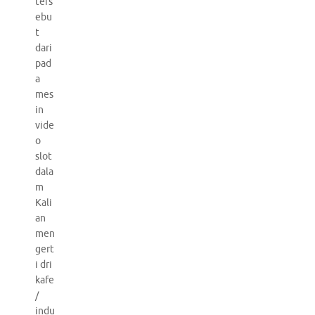
ters
ebu
t
dari
pad
a
mes
in
vide
o
slot
dala
m
Kali
an
men
gert
i dri
kafe
/
indu