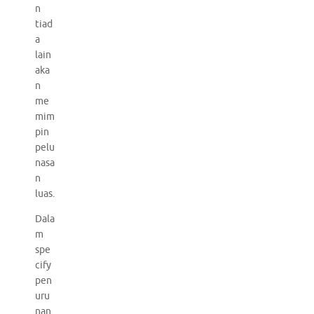
n
tiad
a
lain
aka
n
me
mim
pin
pelu
nasa
n
luas.
Dala
m
spe
cify
pen
uru
nan