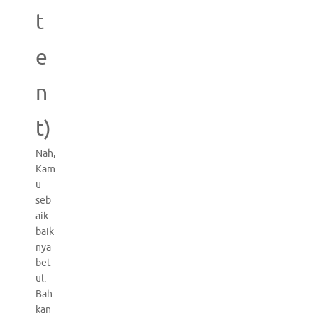
t
e
n
t)
Nah,
Kam
u
seb
aik-
baik
nya
bet
ul.
Bah
kan