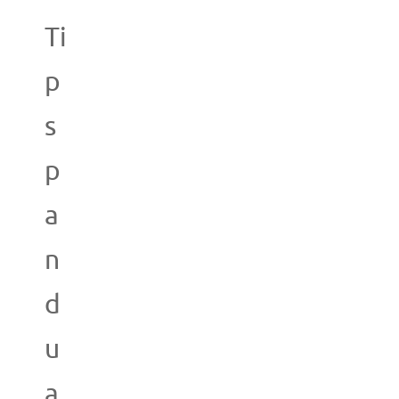
Ti
p
s
p
a
n
d
u
a