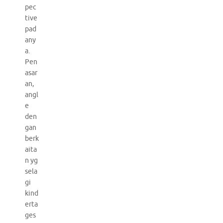
pec
tive
pad
any
a.
Pen
asar
an,
angl
e
den
gan
berk
aita
n yg
sela
gi
kind
erta
ges