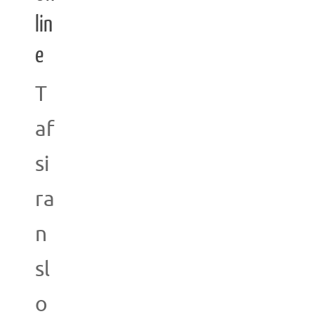
lin
e
T
af
si
ra
n
sl
o