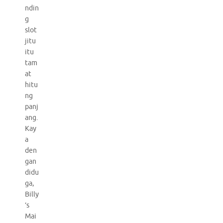
ndin
g
slot
jitu
itu
tam
at
hitu
ng
panj
ang.
Kay
a
den
gan
didu
ga,
Billy
’s
Mai