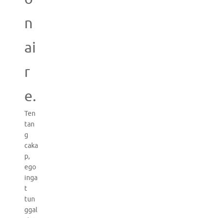
n
ai
r
e.
Ten
tan
g
caka
p,
ego
inga
t
tun
ggal