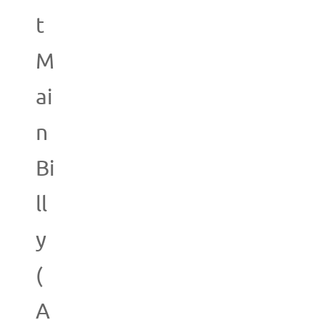
t
M
ai
n
Bi
ll
y
(
A