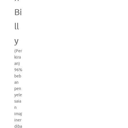
Bi
ll
y
(Per
kira
an)
96%
beb
an
pen
yele
saia
n
imaj
iner
diba