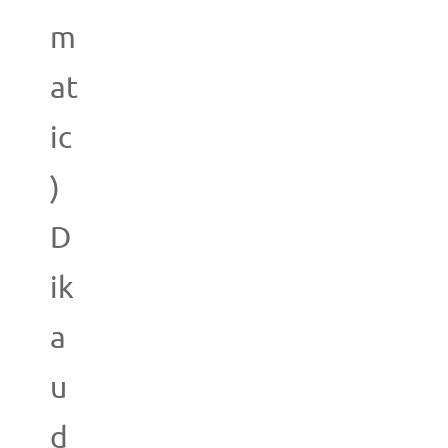
m
at
ic
)
D
ik
a
u
d