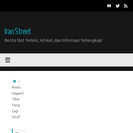
Skip
to
content
Iran Street
Berita Slot Terkini, Artikel, dan Informasi Terlengkap!
Home
Posts
tagged
"Slot
Yang
Lagi
Viral"