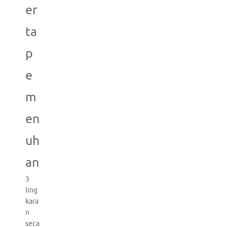
er
ta
p
e
m
en
uh
an
3
ling
kara
n
seca