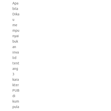
Apa
bila
Dika
u
me
mpu
nyai
buk
an
inva
lid
tent
ang
3
kara
kter
PUB
di
kum
pula