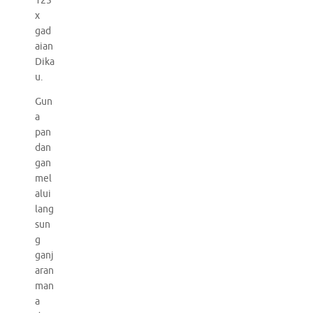
125
x
gad
aian
Dika
u.
Gun
a
pan
dan
gan
mel
alui
lang
sun
g
ganj
aran
man
a