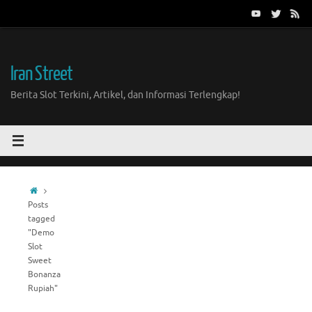
Skip
to
content
Iran Street
Berita Slot Terkini, Artikel, dan Informasi Terlengkap!
Home
Posts
tagged
"Demo
Slot
Sweet
Bonanza
Rupiah"