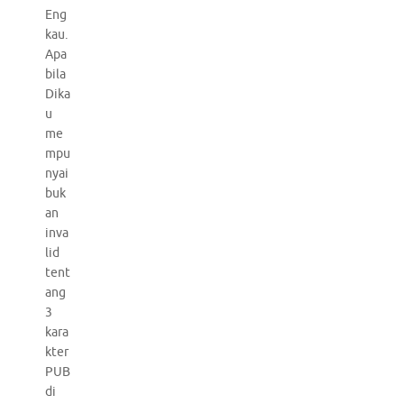
Eng
kau.
Apa
bila
Dika
u
me
mpu
nyai
buk
an
inva
lid
tent
ang
3
kara
kter
PUB
di