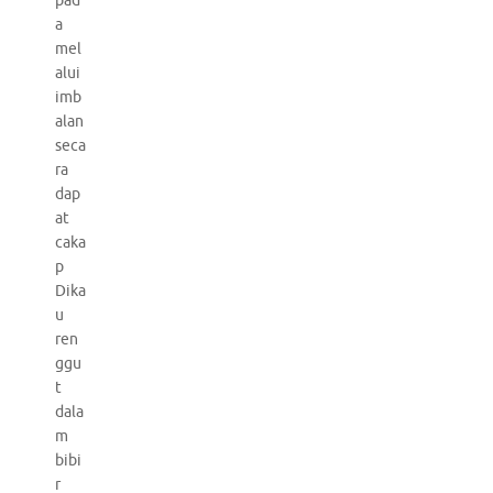
pad
a
mel
alui
imb
alan
seca
ra
dap
at
caka
p
Dika
u
ren
ggu
t
dala
m
bibi
r