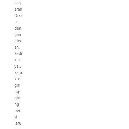
cag
aran
Dika
u
den
gan
eleg
an.
Sedi
kitn
ya 3
kara
kter
giri
ng-
giri
ng
beri
si
laru