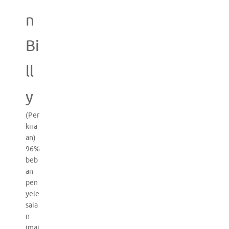
n
Bi
ll
y
(Per
kira
an)
96%
beb
an
pen
yele
saia
n
imaj