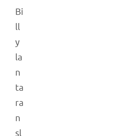
Bi
ll
y
la
n
ta
ra
n
sl