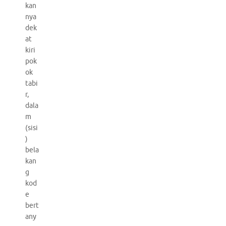
kan
nya
dek
at
kiri
pok
ok
tabi
r,
dala
m
(sisi
)
bela
kan
g
kod
e
bert
any