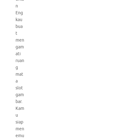
n
Eng
kau
bua
t
men
gam
ati
ruan
g
mat
a
slot
gam
bar.
Kam
u
siap
men
emu