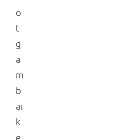
o
t
g
a
m
b
ar
k
e