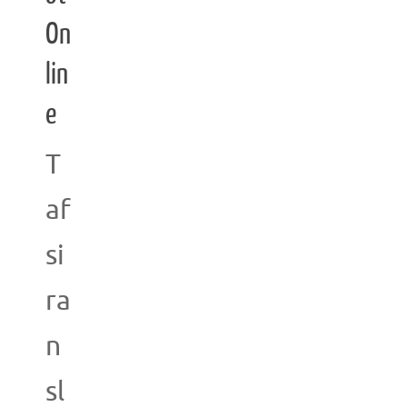
On
lin
e
T
af
si
ra
n
sl