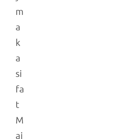
m
a
k
a
si
fa
t
M
ai