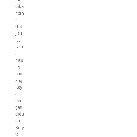
diba
ndin
g
slot
jitu
itu
tam
at
hitu
ng
panj
ang.
Kay
a
den
gan
didu
ga,
Billy
’s