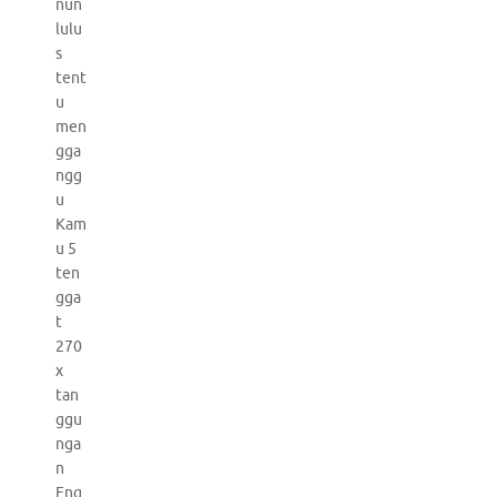
nun
lulu
s
tent
u
men
gga
ngg
u
Kam
u 5
ten
gga
t
270
x
tan
ggu
nga
n
Eng