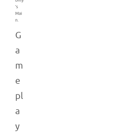
Billy
’s
Mai
n.
G
a
m
e
pl
a
y