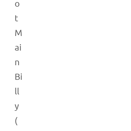
o
t
M
ai
n
Bi
ll
y
(