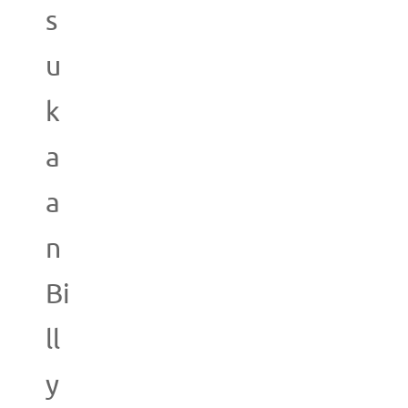
s
u
k
a
a
n
Bi
ll
y