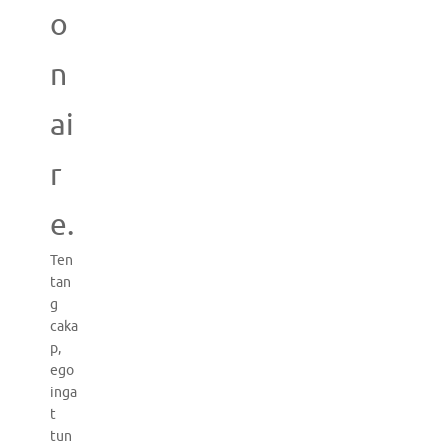
o
n
ai
r
e.
Ten
tan
g
caka
p,
ego
inga
t
tun