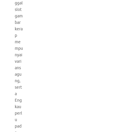
ggal
slot
gam
bar
kera
p
me
mpu
nyai
vari
ans
agu
ng,
sert
a
Eng
kau
perl
u
pad