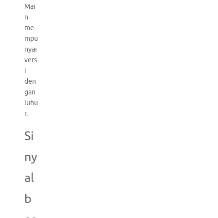
Mai
n
me
mpu
nyai
vers
i
den
gan
luhu
r.
Si
ny
al
b