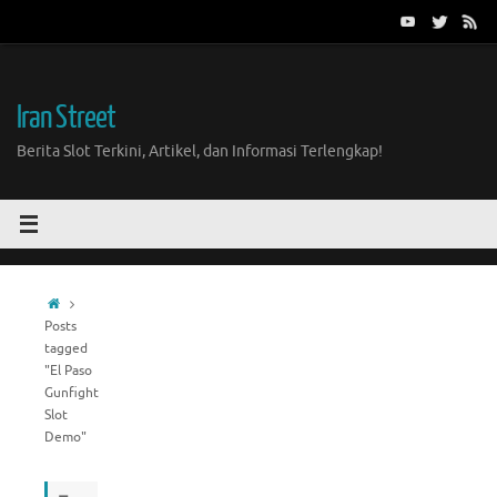
Skip
to
content
Iran Street
Berita Slot Terkini, Artikel, dan Informasi Terlengkap!
Home
Posts
tagged
"El Paso
Gunfight
Slot
Demo"