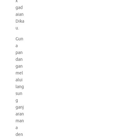
x
gad
aian
Dika
u.
Gun
a
pan
dan
gan
mel
alui
lang
sun
g
ganj
aran
man
a
den