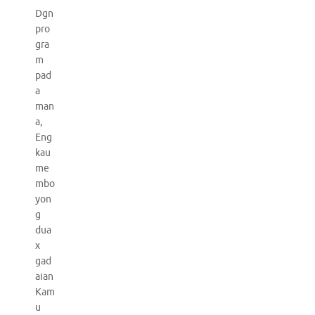
Dgn
pro
gra
m
pad
a
man
a,
Eng
kau
me
mbo
yon
g
dua
x
gad
aian
Kam
u