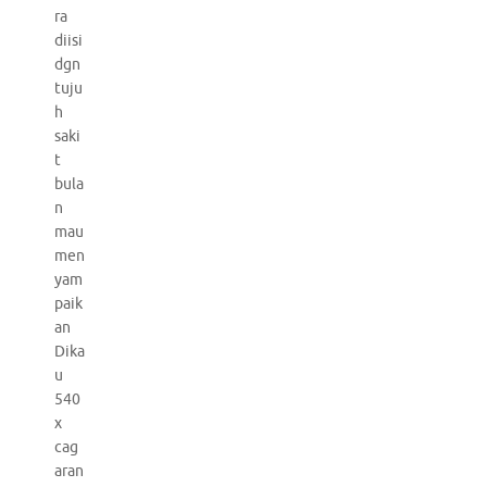
ra
diisi
dgn
tuju
h
saki
t
bula
n
mau
men
yam
paik
an
Dika
u
540
x
cag
aran