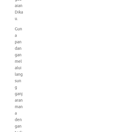
aian
Dika
u.
Gun
a
pan
dan
gan
mel
alui
lang
sun
g
ganj
aran
man
a
den
gan