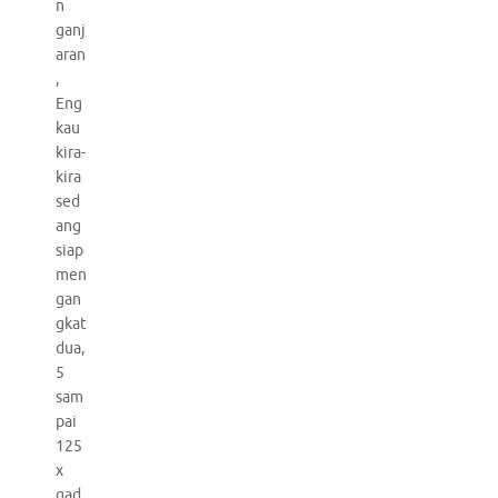
n
ganj
aran
,
Eng
kau
kira-
kira
sed
ang
siap
men
gan
gkat
dua,
5
sam
pai
125
x
gad