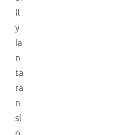
ll
y
la
n
ta
ra
n
sl
o