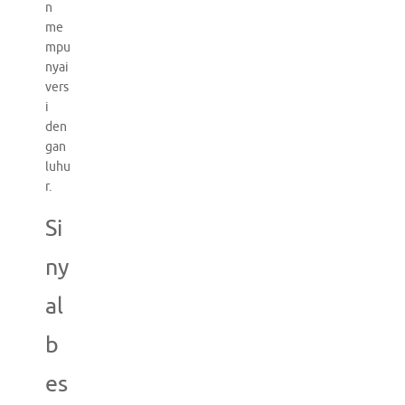
n
me
mpu
nyai
vers
i
den
gan
luhu
r.
Si
ny
al
b
es