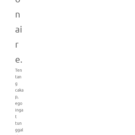
n
ai
r
e.
Ten
tan
g
caka
p,
ego
inga
t
tun
ggal