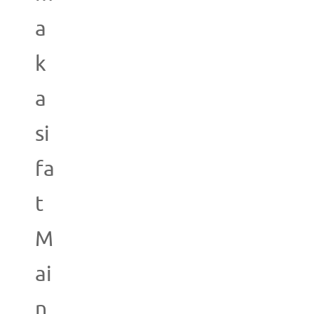
a
k
a
si
fa
t
M
ai
n