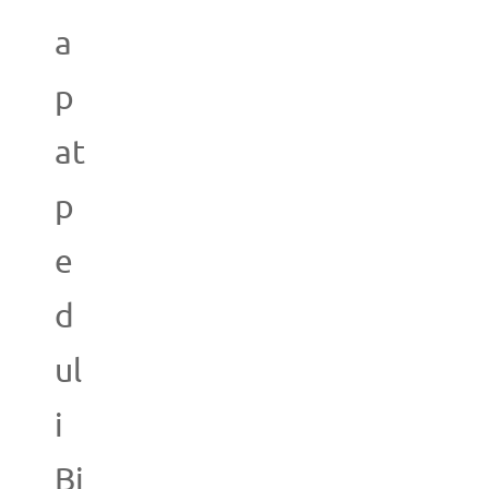
a
p
at
p
e
d
ul
i
Bi