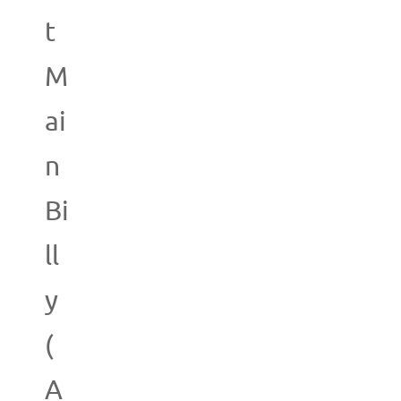
t
M
ai
n
Bi
ll
y
(
A