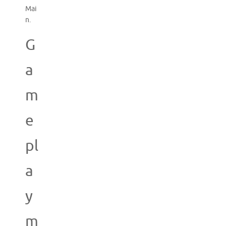
Mai
n.
G
a
m
e
pl
a
y
m