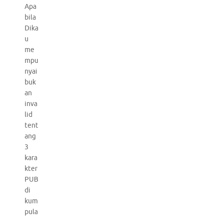
Apa
bila
Dika
u
me
mpu
nyai
buk
an
inva
lid
tent
ang
3
kara
kter
PUB
di
kum
pula