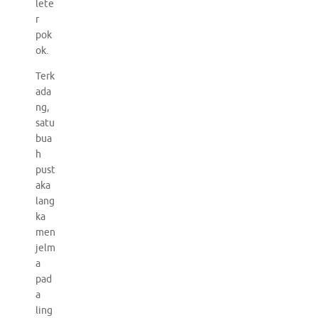
lete
r
pok
ok.
Terk
ada
ng,
satu
bua
h
pust
aka
lang
ka
men
jelm
a
pad
a
ling