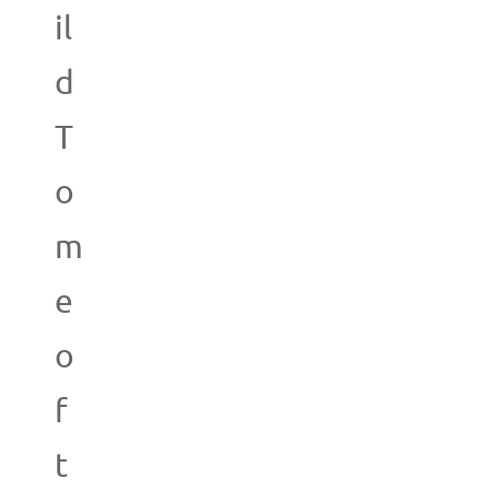
il
d
T
o
m
e
o
f
t