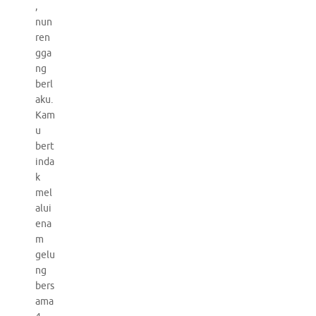
,
nun
ren
gga
ng
berl
aku.
Kam
u
bert
inda
k
mel
alui
ena
m
gelu
ng
bers
ama