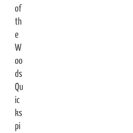
of
th
e
W
oo
ds
Qu
ic
ks
pi