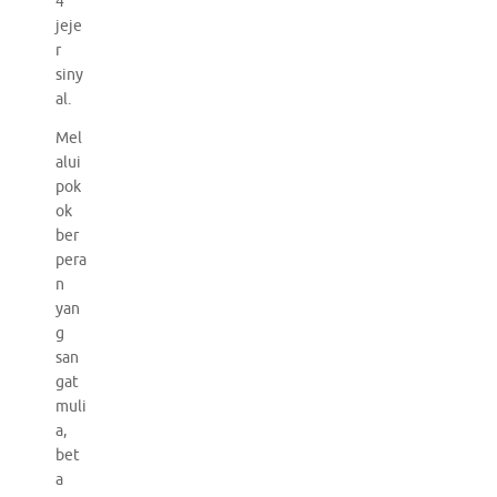
4
jeje
r
siny
al.
Mel
alui
pok
ok
ber
pera
n
yan
g
san
gat
muli
a,
bet
a