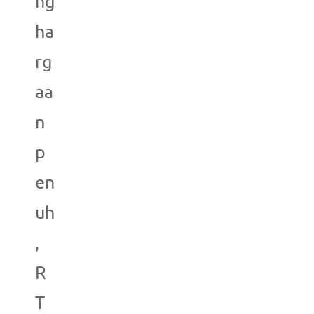
ng
ha
rg
aa
n
p
en
uh
,
R
T