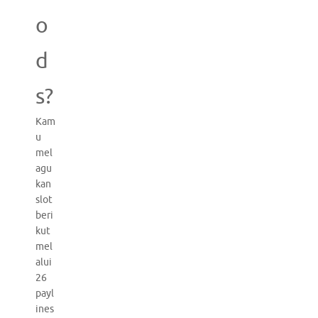
o
d
s?
Kam
u
mel
agu
kan
slot
beri
kut
mel
alui
26
payl
ines