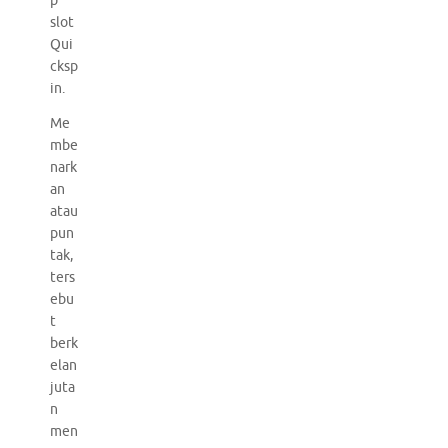
p
slot
Qui
cksp
in.
Me
mbe
nark
an
atau
pun
tak,
ters
ebu
t
berk
elan
juta
n
men