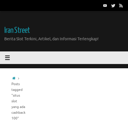
Skip
to
content
Iran Street
Berita Slot Terkini, Artikel, dan Informasi Terlengkap!
Home
Posts
tagged
"situs
slot
yang ada
cashback
100"