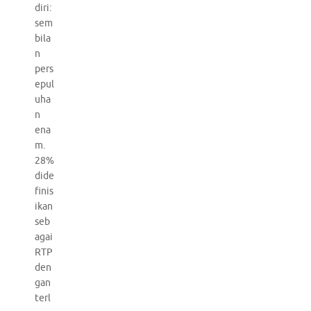
diri:
sem
bila
n
pers
epul
uha
n
ena
m.
28%
dide
finis
ikan
seb
agai
RTP
den
gan
terl