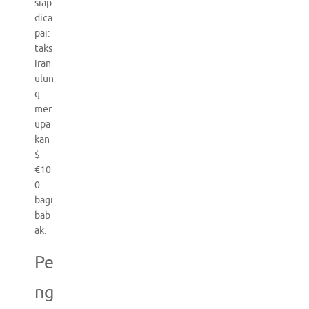
siap
dica
pai:
taks
iran
ulun
g
mer
upa
kan
$
€10
0
bagi
bab
ak.
Pe
ng