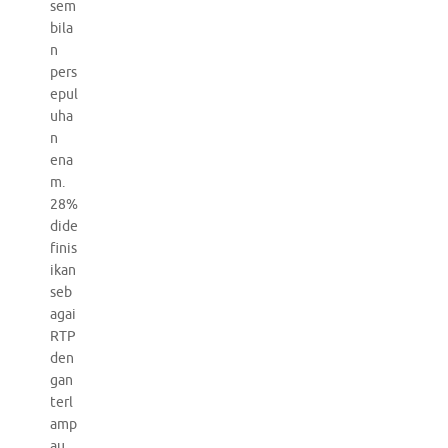
sem
bila
n
pers
epul
uha
n
ena
m.
28%
dide
finis
ikan
seb
agai
RTP
den
gan
terl
amp
au