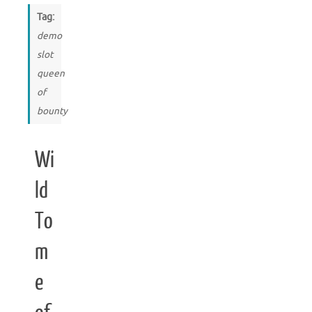
Tag:
demo
slot
queen
of
bounty
Wi
ld
To
m
e