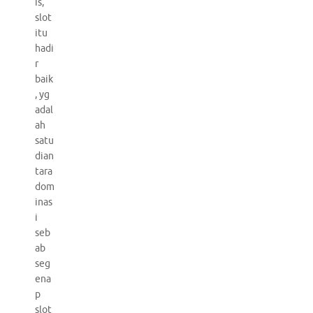
is,
slot
itu
hadi
r
baik
, yg
adal
ah
satu
dian
tara
dom
inas
i
seb
ab
seg
ena
p
slot