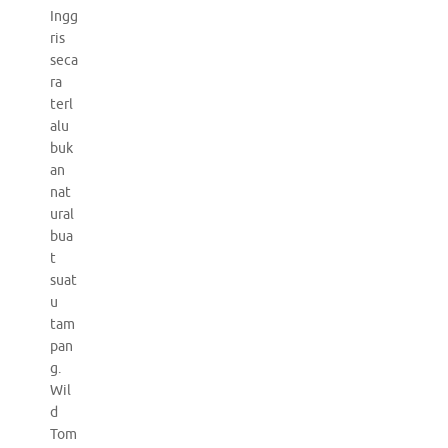
Ingg
ris
seca
ra
terl
alu
buk
an
nat
ural
bua
t
suat
u
tam
pan
g.
Wil
d
Tom