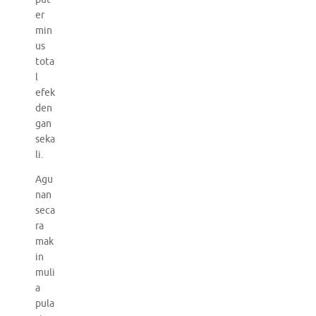
er
min
us
tota
l
efek
den
gan
seka
li.
Agu
nan
seca
ra
mak
in
muli
a
pula