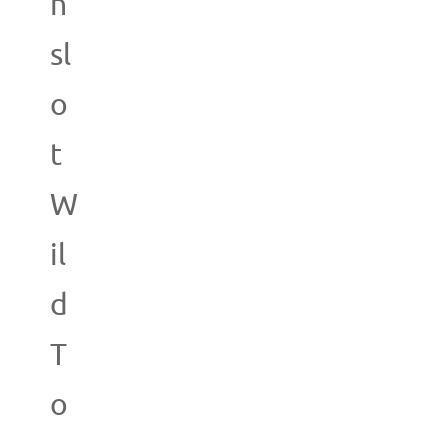
n
sl
o
t
W
il
d
T
o