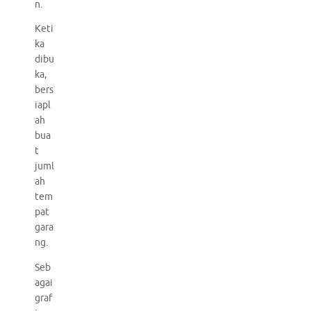
n.
Keti
ka
dibu
ka,
bers
iapl
ah
bua
t
juml
ah
tem
pat
gara
ng.
Seb
agai
graf