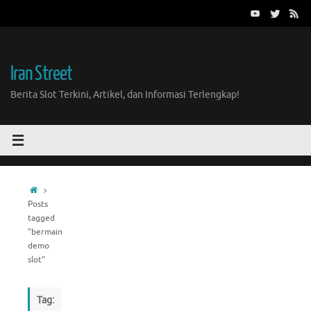
Skip
to
content
Iran Street
Berita Slot Terkini, Artikel, dan Informasi Terlengkap!
Home
Posts
tagged
"bermain
demo
slot"
Tag: