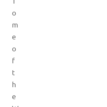
T
o
m
e
o
f
t
h
e