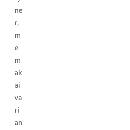
ne
r,
m
e
m
ak
ai
va
ri
an