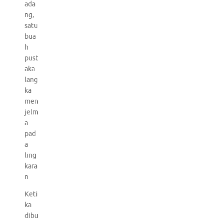
ada
ng,
satu
bua
h
pust
aka
lang
ka
men
jelm
a
pad
a
ling
kara
n.
Keti
ka
dibu