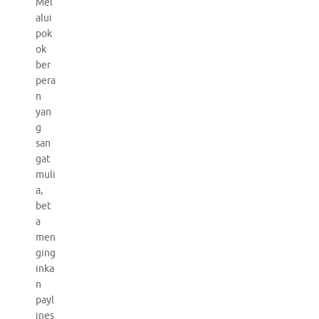
Mel
alui
pok
ok
ber
pera
n
yan
g
san
gat
muli
a,
bet
a
men
ging
inka
n
payl
ines