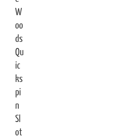
W
oo
ds
Qu
ic
ks
pi
n
Sl
ot