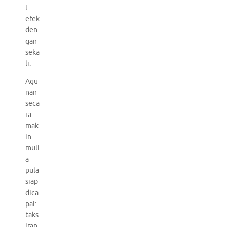
l
efek
den
gan
seka
li.
Agu
nan
seca
ra
mak
in
muli
a
pula
siap
dica
pai:
taks
iran