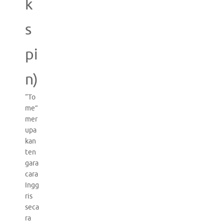
k
s
pi
n)
“To
me”
mer
upa
kan
ten
gara
cara
Ingg
ris
seca
ra