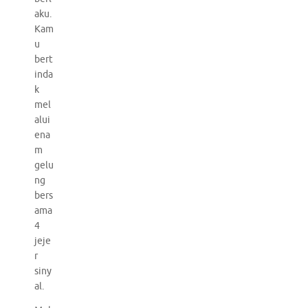
aku.
Kam
u
bert
inda
k
mel
alui
ena
m
gelu
ng
bers
ama
4
jeje
r
siny
al.