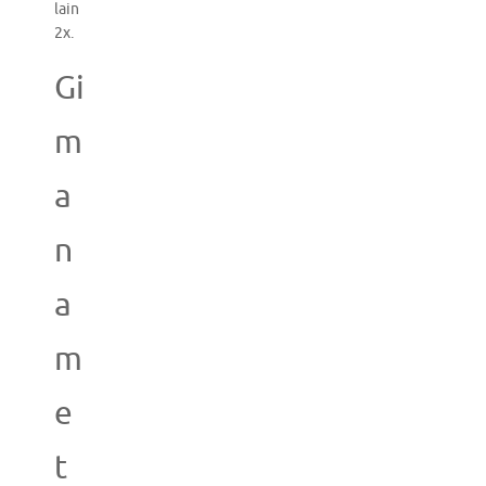
lain
2x.
Gi
m
a
n
a
m
e
t