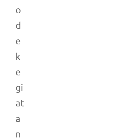
o
d
e
k
e
gi
at
a
n