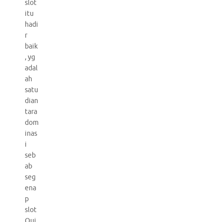
slot
itu
hadi
r
baik
, yg
adal
ah
satu
dian
tara
dom
inas
i
seb
ab
seg
ena
p
slot
Qui