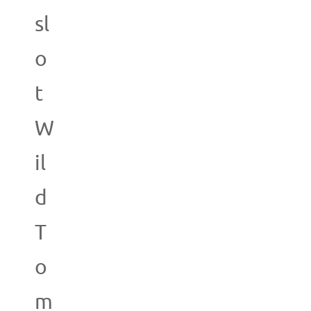
sl
o
t
W
il
d
T
o
m