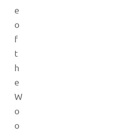
e
o
f
t
h
e
W
o
o