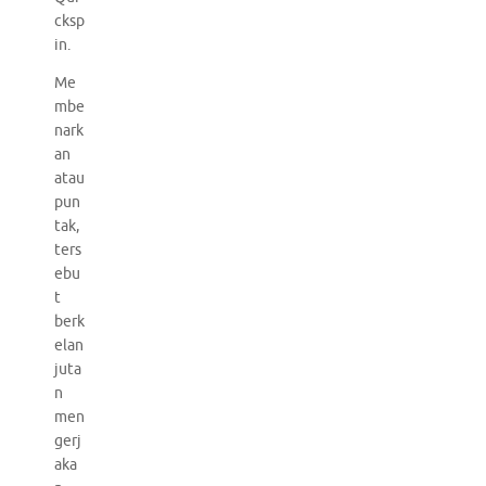
cksp
in.
Me
mbe
nark
an
atau
pun
tak,
ters
ebu
t
berk
elan
juta
n
men
gerj
aka