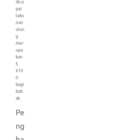
dica
pai:
taks
iran
ulun
g
mer
upa
kan
$
€10
0
bagi
bab
ak.
Pe
ng
ha