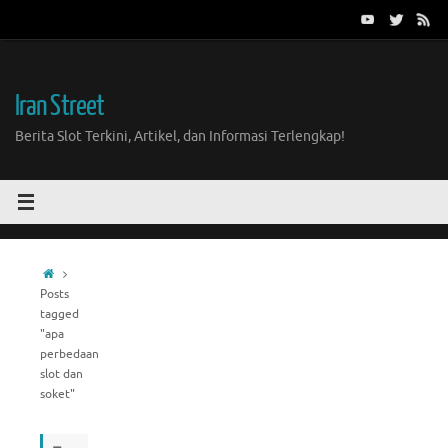
Skip
to
content
Iran Street
Berita Slot Terkini, Artikel, dan Informasi Terlengkap!
Home
Posts
tagged
"apa
perbedaan
slot dan
soket"