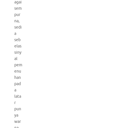
agai
sem
pur
na,
sedi
a
seb
elas
siny
al
pem
enu
han
pad
a
lata
r
pun
ya
war
na