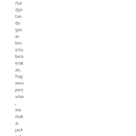
rtai
dgn
tan
da
gan
as
bes
erta
bers
erak
an,
frag
men
perc
uma
,
me
mak
ai
jack