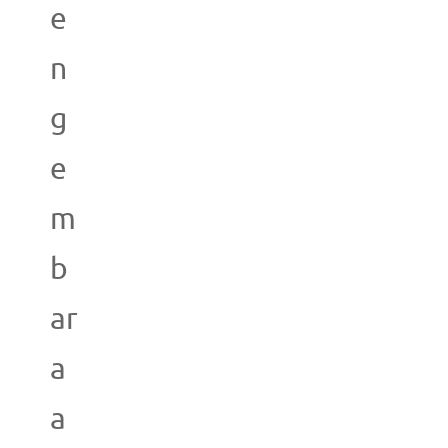
e
n
g
e
m
b
ar
a
a