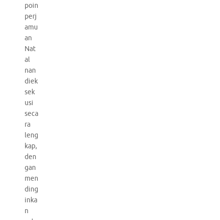
poin
perj
amu
an
Nat
al
nan
diek
sek
usi
seca
ra
leng
kap,
den
gan
men
ding
inka
n