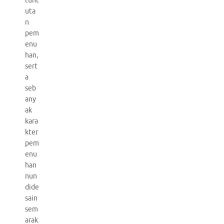
tunt
uta
n
pem
enu
han,
sert
a
seb
any
ak
kara
kter
pem
enu
han
nun
dide
sain
sem
arak