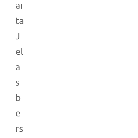
ar
ta
J
el
a
s
b
e
rs