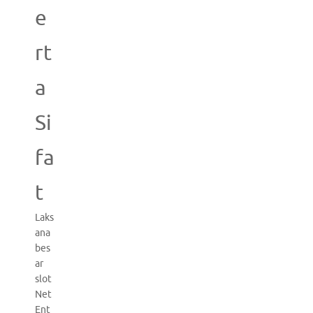
e
rt
a
Si
fa
t
Laks
ana
bes
ar
slot
Net
Ent