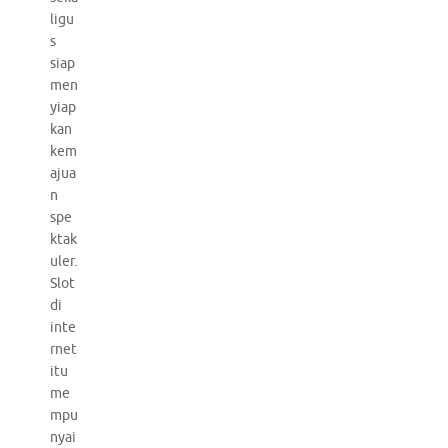
ligu
s
siap
men
yiap
kan
kem
ajua
n
spe
ktak
uler.
Slot
di
inte
rnet
itu
me
mpu
nyai