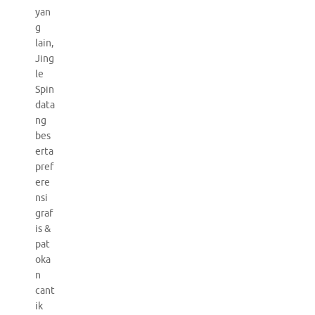
yan
g
lain,
Jing
le
Spin
data
ng
bes
erta
pref
ere
nsi
graf
is &
pat
oka
n
cant
ik