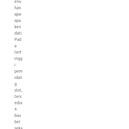
enu
han
apa-
apa
ken
dati.
Pad
a
tert
ingg
i
pem
idan
g
slot,
ters
edia
4
bau
bel
seka