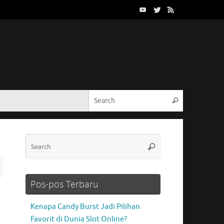
Search for:
Search
Search
Search
for:
Pos-pos Terbaru
Kenapa Candy Burst Jadi Pilihan
Favorit di Dunia Slot Online?