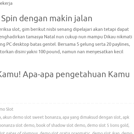
ekerja
 Spin dengan makin jalan
ksa slot, gim berikut nisbi senang dipelajari akan tetapi dapat
enghadirkan tamasya Natal nun cukup nun mampu Dikau nikmati
ng PC desktop batas gentel. Bersama 5 gelung serta 20 paylines,
orkan disini yakni 100 pound, namun nan menyesatkan kecil
 Kamu! Apa-apa pengetahuan Kamu
mo Slot
o
,
akun demo slot sweet bonanza
,
apa yang dimaksud dengan slot
,
apk
bonanza slot demo
,
book of shadow slot demo
,
demo slot 5 lions gold
,
lot gates of olympus
,
demo slot gratis pragmatic
,
demo slot ikan
,
demo