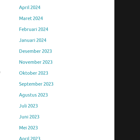
April 2024
Maret 2024
Februari 2024
Januari 2024
Desember 2023
November 2023
n
Oktober 2023
September 2023
Agustus 2023
Juli 2023
Juni 2023
Mei 2023
April 2023