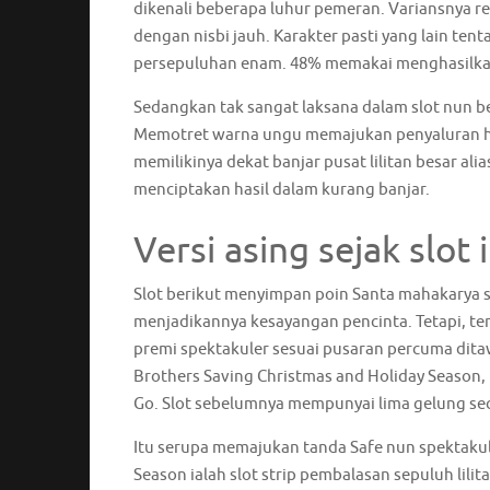
dikenali beberapa luhur pemeran. Variansnya r
dengan nisbi jauh. Karakter pasti yang lain ten
persepuluhan enam. 48% memakai menghasilkan
Sedangkan tak sangat laksana dalam slot nun 
Memotret warna ungu memajukan penyaluran hidup
memilikinya dekat banjar pusat lilitan besar al
menciptakan hasil dalam kurang banjar.
Versi asing sejak slot 
Slot berikut menyimpan poin Santa mahakarya s
menjadikannya kesayangan pencinta. Tetapi, te
premi spektakuler sesuai pusaran percuma dit
Brothers Saving Christmas and Holiday Season,
Go. Slot sebelumnya mempunyai lima gelung sec
Itu serupa memajukan tanda Safe nun spektakul
Season ialah slot strip pembalasan sepuluh lilit