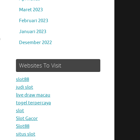
Maret 2023
Februari 2023
Januari 2023
h
Desember 2022
Websites To Visit
slot88
judi slot
live draw macau
togel terpercaya
slot
Slot Gacor
Slot88
situs slot