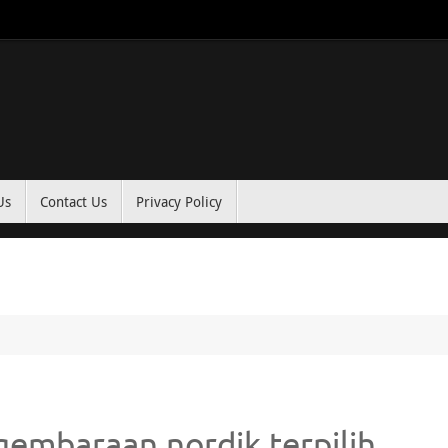
Us
Contact Us
Privacy Policy
ngembaraan nordik terpilih