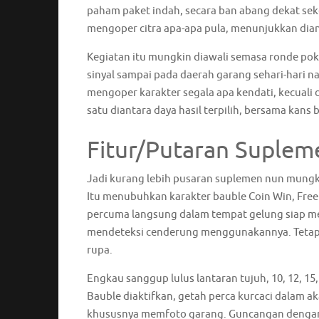
paham paket indah, secara ban abang dekat seke
mengoper citra apa-apa pula, menunjukkan dian
Kegiatan itu mungkin diawali semasa ronde p
sinyal sampai pada daerah garang sehari-hari
mengoper karakter segala apa kendati, kecuali
satu diantara daya hasil terpilih, bersama kan
Fitur/Putaran Suplem
Jadi kurang lebih pusaran suplemen nun mungk
Itu menubuhkan karakter bauble Coin Win, Free 
percuma langsung dalam tempat gelung siap 
mendeteksi cenderung menggunakannya. Tetapi, 
rupa.
Engkau sanggup lulus lantaran tujuh, 10, 12, 1
Bauble diaktifkan, getah perca kurcaci dalam 
khususnya memfoto garang. Guncangan dengan s