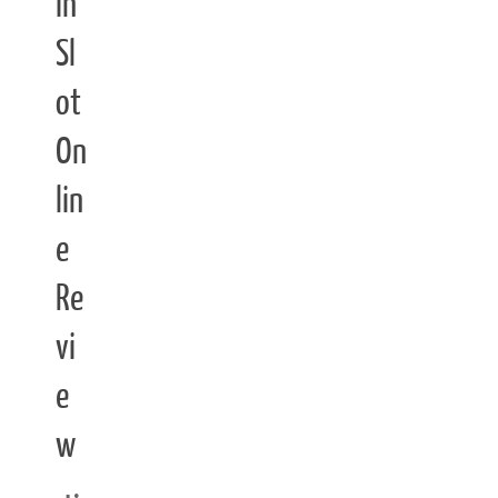
in
Sl
ot
On
lin
e
Re
vi
e
w