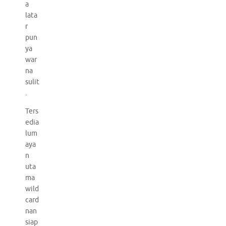
a
lata
r
pun
ya
war
na
sulit
.
Ters
edia
lum
aya
n
uta
ma
wild
card
nan
siap