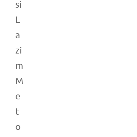
si
L
a
zi
m
M
e
t
o