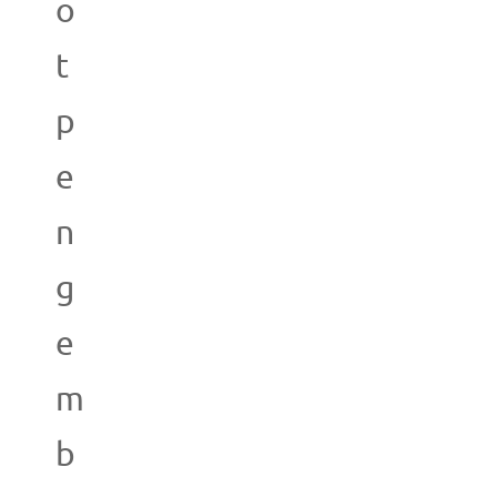
o
t
p
e
n
g
e
m
b