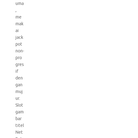
uma
,
me
mak
ai
jack
pot
non-
pro
gres
if
den
gan
muj
ur.
Slot
gam
bar
titel
Net