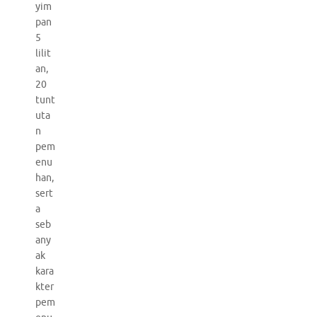
yim
pan
5
lilit
an,
20
tunt
uta
n
pem
enu
han,
sert
a
seb
any
ak
kara
kter
pem