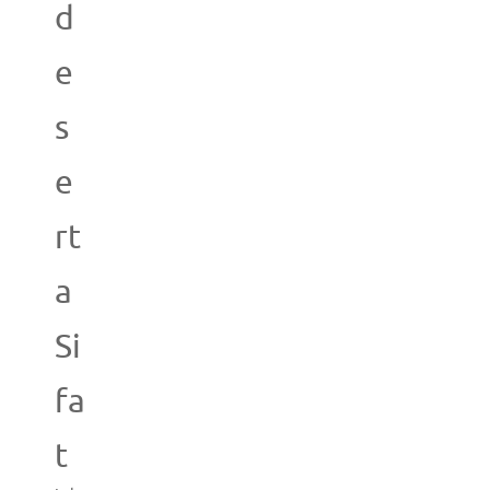
d
e
s
e
rt
a
Si
fa
t