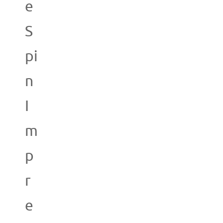
e
S
pi
n
I
m
p
r
e