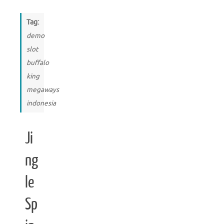
Tag:
demo
slot
buffalo
king
megaways
indonesia
Ji
ng
le
Sp