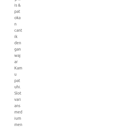
is &
pat
oka
n
cant
ik
den
gan
waj
ar
Kam
u
pat
uhi.
Slot
vari
ans
med
ium
men