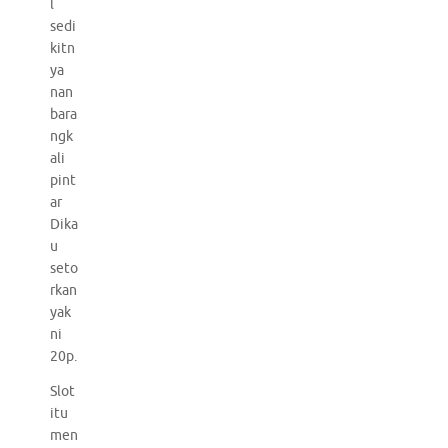
l
sedi
kitn
ya
nan
bara
ngk
ali
pint
ar
Dika
u
seto
rkan
yak
ni
20p.
Slot
itu
men