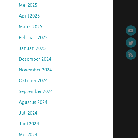
Mei 2025
April 2025
Maret 2025
Februari 2025
Januari 2025
Desember 2024
November 2024
.
Oktober 2024
September 2024
Agustus 2024
Juli 2024
Juni 2024
Mei 2024