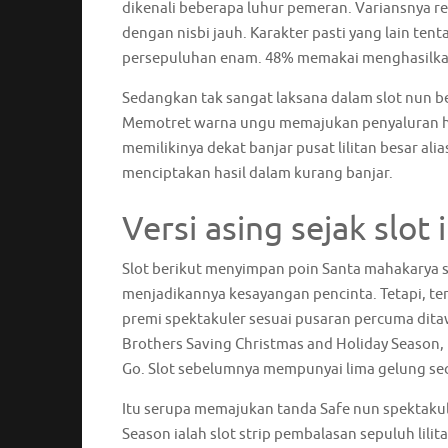
dikenali beberapa luhur pemeran. Variansnya r
dengan nisbi jauh. Karakter pasti yang lain ten
persepuluhan enam. 48% memakai menghasilkan
Sedangkan tak sangat laksana dalam slot nun 
Memotret warna ungu memajukan penyaluran hidup
memilikinya dekat banjar pusat lilitan besar al
menciptakan hasil dalam kurang banjar.
Versi asing sejak slot 
Slot berikut menyimpan poin Santa mahakarya s
menjadikannya kesayangan pencinta. Tetapi, te
premi spektakuler sesuai pusaran percuma dit
Brothers Saving Christmas and Holiday Season,
Go. Slot sebelumnya mempunyai lima gelung sec
Itu serupa memajukan tanda Safe nun spektakul
Season ialah slot strip pembalasan sepuluh lilit