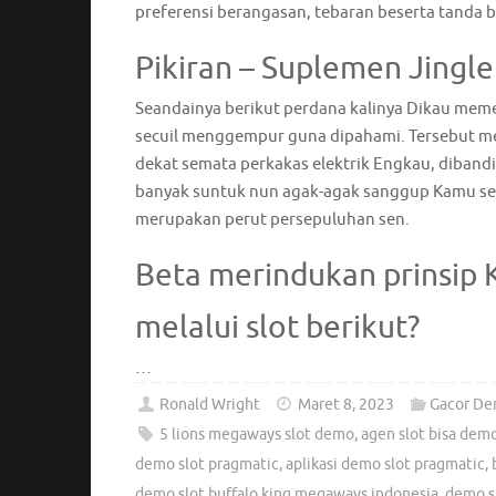
preferensi berangasan, tebaran beserta tanda b
Pikiran – Suplemen Jingle
Seandainya berikut perdana kalinya Dikau memeri
secuil menggempur guna dipahami. Tersebut m
dekat semata perkakas elektrik Engkau, dibandi
banyak suntuk nun agak-agak sanggup Kamu set
merupakan perut persepuluhan sen.
Beta merindukan prinsip
melalui slot berikut?
…
Ronald Wright
Maret 8, 2023
Gacor De
5 lions megaways slot demo
,
agen slot bisa dem
demo slot pragmatic
,
aplikasi demo slot pragmatic
,
demo slot buffalo king megaways indonesia
,
demo s