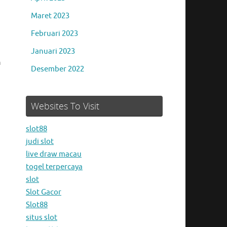
Maret 2023
Februari 2023
Januari 2023
h
Desember 2022
Websites To Visit
slot88
judi slot
live draw macau
togel terpercaya
slot
Slot Gacor
Slot88
situs slot