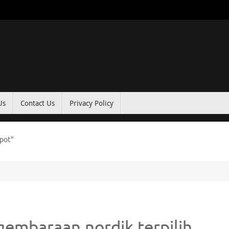
Us
Contact Us
Privacy Policy
kpot"
ngembaraan nordik terpilih