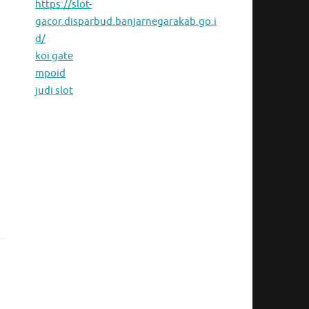
https://slot-
gacor.disparbud.banjarnegarakab.go.i
d/
koi gate
mpoid
judi slot