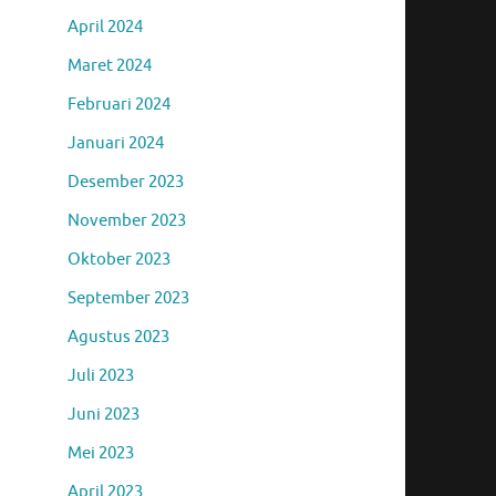
April 2024
Maret 2024
Februari 2024
Januari 2024
Desember 2023
November 2023
Oktober 2023
September 2023
Agustus 2023
Juli 2023
Juni 2023
Mei 2023
April 2023