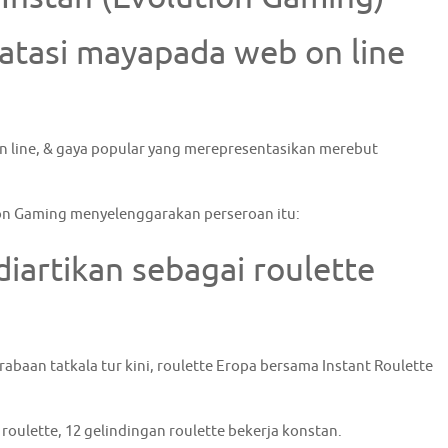
atasi mayapada web on line
 line, & gaya popular yang merepresentasikan merebut
ion Gaming menyelenggarakan perseroan itu:
diartikan sebagai roulette
aan tatkala tur kini, roulette Eropa bersama Instant Roulette
roulette, 12 gelindingan roulette bekerja konstan.