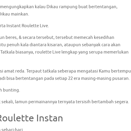
mengungkapkan kalau Dikau rampung buat bertentangan,
Dikau mainkan.
ta Instant Roulette Live.
n beres, & secara tersebut, tersebut memecah kesedihan
i itu penuh kala diantara kisaran, ataupun sebanyak cara akan
t. Tatkala biasanya, roulette Live lengkap yang serupa memerlukan
esi amat reda. Terpaut tatkala seberapa mengatasi Kamu bertempu
adi bisa bertentangan pada setiap 22 era masing-masing pusaran.
h bunting.
 sekali, lamun permainannya ternyata tersisih bertambah segera.
Roulette Instan
 sehari-hari.