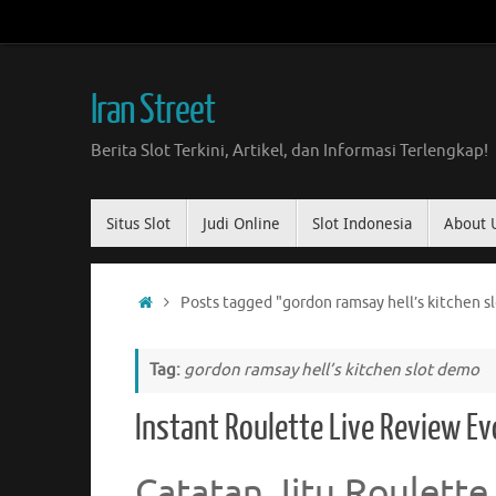
Skip
to
content
Iran Street
Berita Slot Terkini, Artikel, dan Informasi Terlengkap!
Skip
Situs Slot
Judi Online
Slot Indonesia
About 
to
content
Home
Posts tagged "gordon ramsay hell’s kitchen s
Tag:
gordon ramsay hell’s kitchen slot demo
Instant Roulette Live Review Ev
Catatan Jitu Roulette