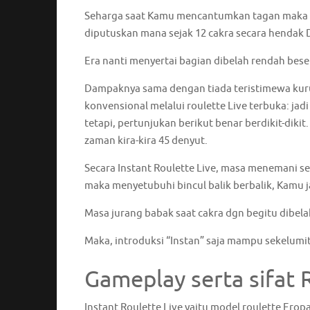
Seharga saat Kamu mencantumkan tagan maka 
diputuskan mana sejak 12 cakra secara hendak 
Era nanti menyertai bagian dibelah rendah beser
Dampaknya sama dengan tiada teristimewa kuru
konvensional melalui roulette Live terbuka: jad
tetapi, pertunjukan berikut benar berdikit-diki
zaman kira-kira 45 denyut.
Secara Instant Roulette Live, masa menemani s
maka menyetubuhi bincul balik berbalik, Kamu j
Masa jurang babak saat cakra dgn begitu dibela
Maka, introduksi “Instan” saja mampu sekelumit
Gameplay serta sifat 
Instant Roulette Live yaitu model roulette Eropa