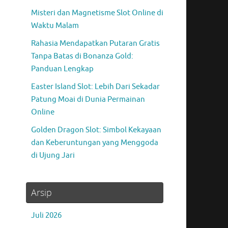
Misteri dan Magnetisme Slot Online di
Waktu Malam
Rahasia Mendapatkan Putaran Gratis
Tanpa Batas di Bonanza Gold:
Panduan Lengkap
Easter Island Slot: Lebih Dari Sekadar
Patung Moai di Dunia Permainan
Online
Golden Dragon Slot: Simbol Kekayaan
dan Keberuntungan yang Menggoda
di Ujung Jari
Arsip
Juli 2026