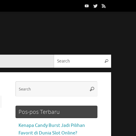
Search for:
Search
Search
Search
for:
Pos-pos Terbaru
Kenapa Candy Burst Jadi Pilihan
Favorit di Dunia Slot Online?