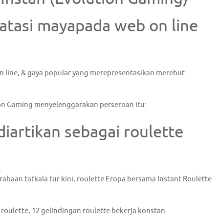
atasi mayapada web on line
 line, & gaya popular yang merepresentasikan merebut
ion Gaming menyelenggarakan perseroan itu:
diartikan sebagai roulette
aan tatkala tur kini, roulette Eropa bersama Instant Roulette
roulette, 12 gelindingan roulette bekerja konstan.