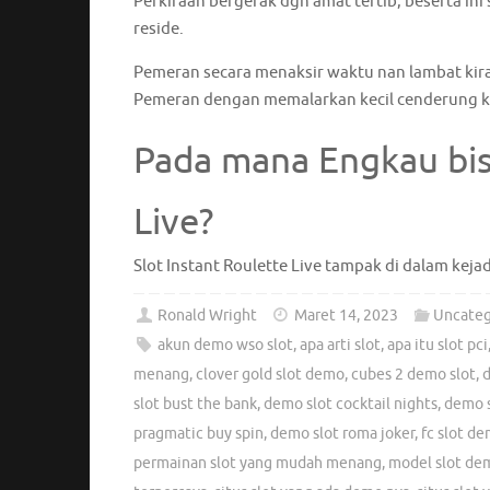
Perkiraan bergerak dgn amat tertib, beserta i
reside.
Pemeran secara menaksir waktu nan lambat kira-
Pemeran dengan memalarkan kecil cenderung kem
Pada mana Engkau bis
Live?
Slot Instant Roulette Live tampak di dalam kej
Ronald Wright
Maret 14, 2023
Uncateg
akun demo wso slot
,
apa arti slot
,
apa itu slot pci
menang
,
clover gold slot demo
,
cubes 2 demo slot
,
d
slot bust the bank
,
demo slot cocktail nights
,
demo s
pragmatic buy spin
,
demo slot roma joker
,
fc slot d
permainan slot yang mudah menang
,
model slot de