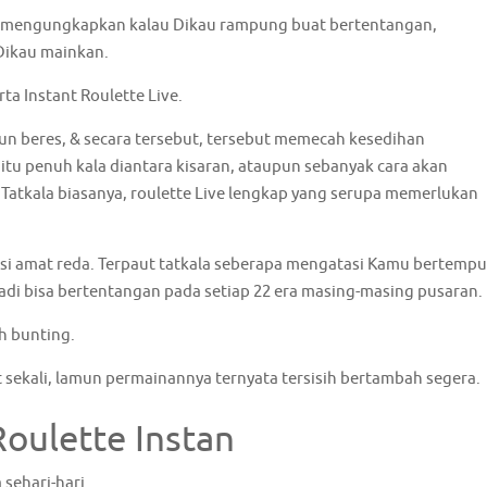
mengungkapkan kalau Dikau rampung buat bertentangan,
Dikau mainkan.
ta Instant Roulette Live.
n beres, & secara tersebut, tersebut memecah kesedihan
i itu penuh kala diantara kisaran, ataupun sebanyak cara akan
t. Tatkala biasanya, roulette Live lengkap yang serupa memerlukan
esi amat reda. Terpaut tatkala seberapa mengatasi Kamu bertempu
adi bisa bertentangan pada setiap 22 era masing-masing pusaran.
h bunting.
 sekali, lamun permainannya ternyata tersisih bertambah segera.
Roulette Instan
 sehari-hari.