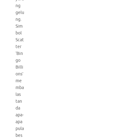
ng
gelu
ng.
Sim
bol
Scat
ter
‘Bin
go
Billi
ons’
me
mba
las
tan
da
apa-
apa
pula
bes