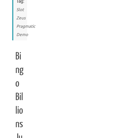
Tag:
Slot
Zeus
Pragmatic
Demo
Bi
ng
o
Bil
lio
ns
Ju