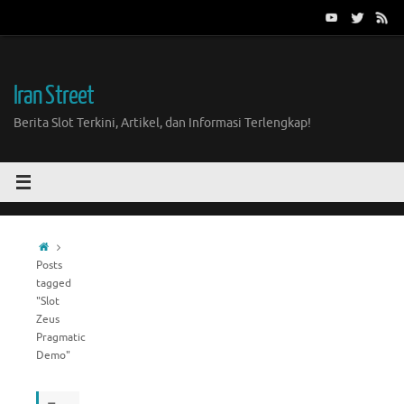
Skip
to
content
Iran Street
Berita Slot Terkini, Artikel, dan Informasi Terlengkap!
Home
Posts
tagged
"Slot
Zeus
Pragmatic
Demo"