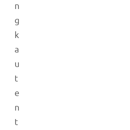
n
g
k
a
u
t
e
n
t