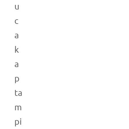
u
c
a
k
a
p
ta
m
pi