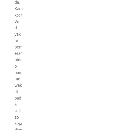
da.
Kara
kter
Wil
d
yak
ni
pem
eran
bing
o
nan
me
wak
ili
pad
a
seti
ap
keja