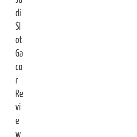
di
Sl
ot
Ga
co
r
Re
vi
e
w