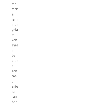
me
mak
ai
rajin
men
yela
mi
kek
ayaa
n
ben
eran
?
Ten
tan
g
anju
ran
sari
bet