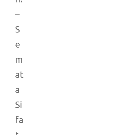
–
S
e
m
at
a
Si
fa