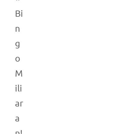
Bi
n
g
o
M
ili
ar
a
n!