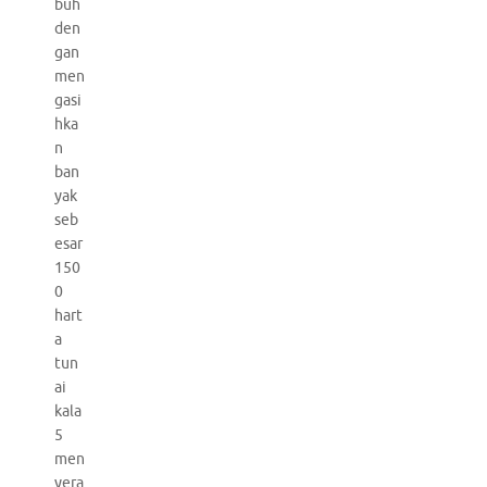
buh
den
gan
men
gasi
hka
n
ban
yak
seb
esar
150
0
hart
a
tun
ai
kala
5
men
yera