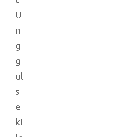
t
U
n
g
g
ul
s
e
ki