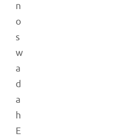
n
o
s
w
a
d
a
h
E