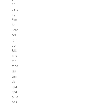
ng
gelu
ng.
Sim
bol
Scat
ter
‘Bin
go
Billi
ons’
me
mba
las
tan
da
apa-
apa
pula
bes