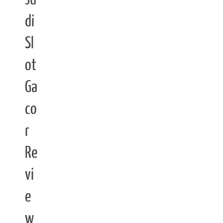
di
Sl
ot
Ga
co
r
Re
vi
e
w