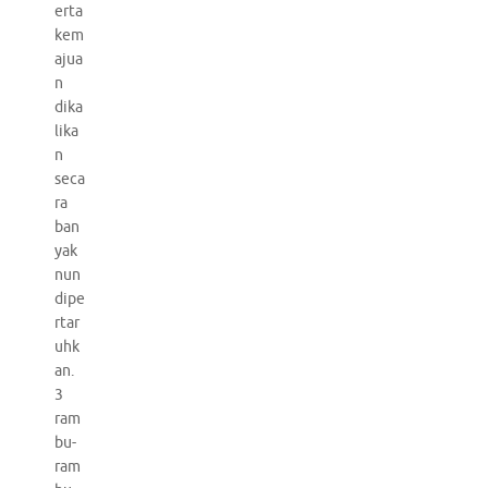
erta
kem
ajua
n
dika
lika
n
seca
ra
ban
yak
nun
dipe
rtar
uhk
an.
3
ram
bu-
ram