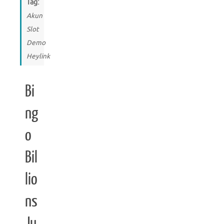
Tag:
Akun
Slot
Demo
Heylink
Bi
ng
o
Bil
lio
ns
Ju