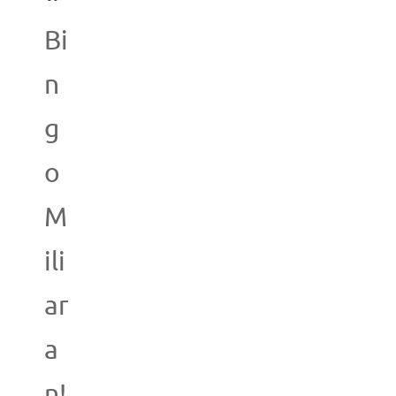
Bi
n
g
o
M
ili
ar
a
n!