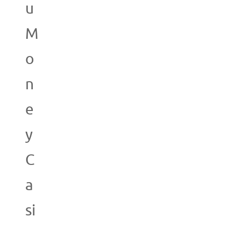
u
M
o
n
e
y
C
a
si