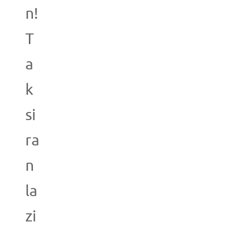
n!
T
a
k
si
ra
n
la
zi