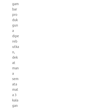
gam
bar
pro
duk
gun
a
dipe
reb
utka
n,
dek
at
man
a
sem
ata
mat
a 3
kala
gan