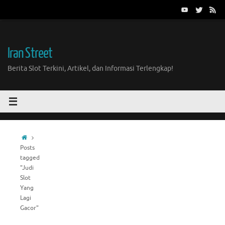
Skip
to
content
Iran Street
Berita Slot Terkini, Artikel, dan Informasi Terlengkap!
Home
Posts
tagged
"Judi
Slot
Yang
Lagi
Gacor"