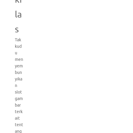
la
s
Tak
kud
u
men
yem
bun
yika
n
slot
gam
bar
terk
ait
tent
ang