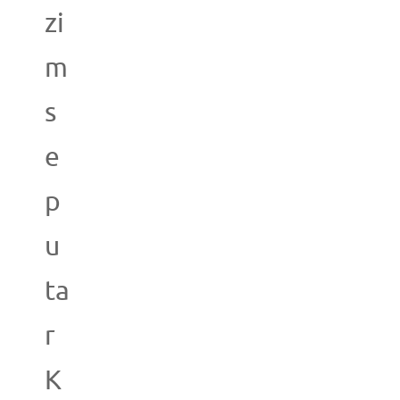
zi
m
s
e
p
u
ta
r
K