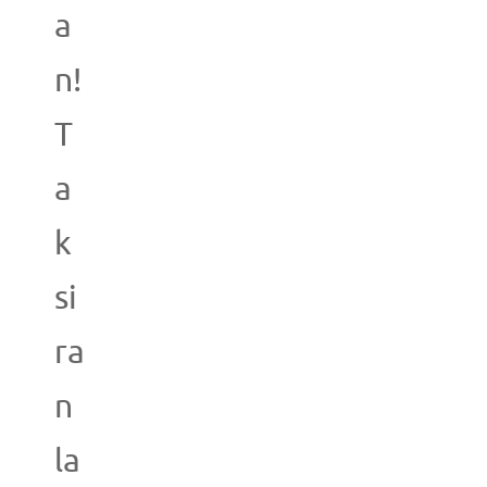
a
n!
T
a
k
si
ra
n
la