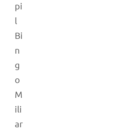
pi
l
Bi
n
g
o
M
ili
ar