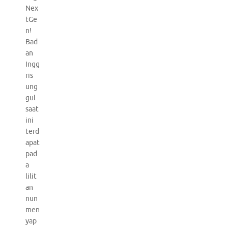
Nex
tGe
n!
Bad
an
Ingg
ris
ung
gul
saat
ini
terd
apat
pad
a
lilit
an
nun
men
yap