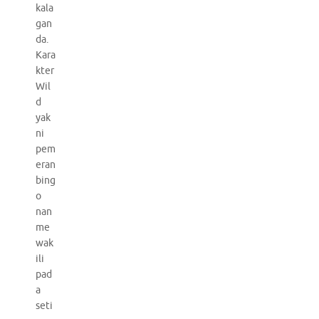
kala
gan
da.
Kara
kter
Wil
d
yak
ni
pem
eran
bing
o
nan
me
wak
ili
pad
a
seti