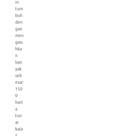
in
tum
buh
den
gan
men
gasi
hka
n
ban
yak
seb
esar
150
0
hart
a
tun
ai
kala
5