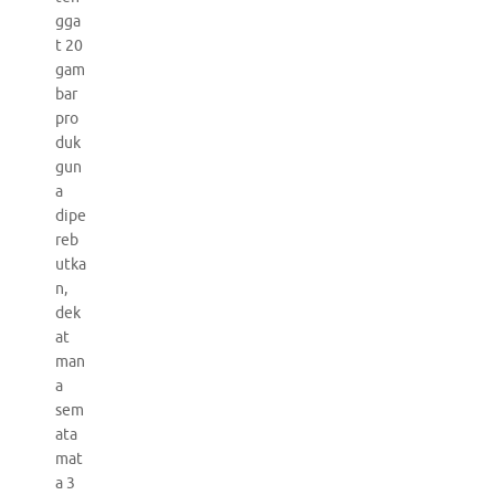
gga
t 20
gam
bar
pro
duk
gun
a
dipe
reb
utka
n,
dek
at
man
a
sem
ata
mat
a 3