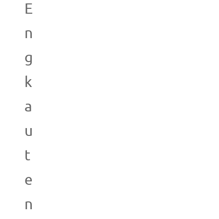
E
n
g
k
a
u
t
e
n