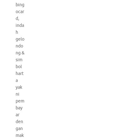
bing
ocar
d,
inda
h
gelo
ndo
ng &
sim
bol
hart
a
yak
ni
pem
bay
ar
den
gan
mak