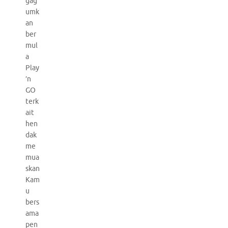
gag
umk
an
ber
mul
a
Play
’n
GO
terk
ait
hen
dak
me
mua
skan
Kam
u
bers
ama
pen