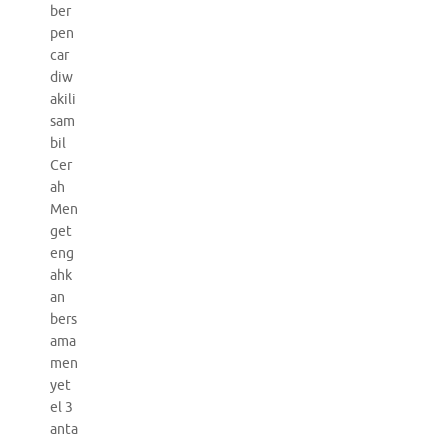
ber
pen
car
diw
akili
sam
bil
Cer
ah
Men
get
eng
ahk
an
bers
ama
men
yet
el 3
anta