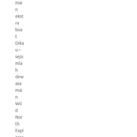
mai
n
ekst
ra
bua
t
Dika
u –
seju
mla
h
dew
asa
mai
n
Wil
d
Nor
th
Expl