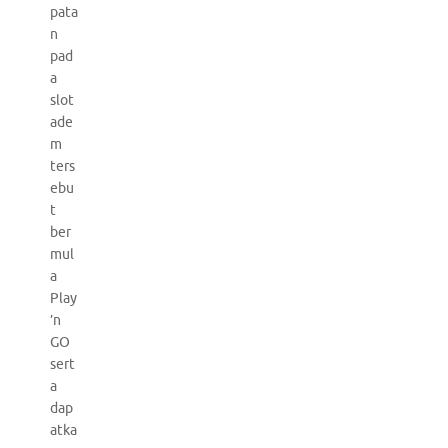
pata
n
pad
a
slot
ade
m
ters
ebu
t
ber
mul
a
Play
’n
GO
sert
a
dap
atka