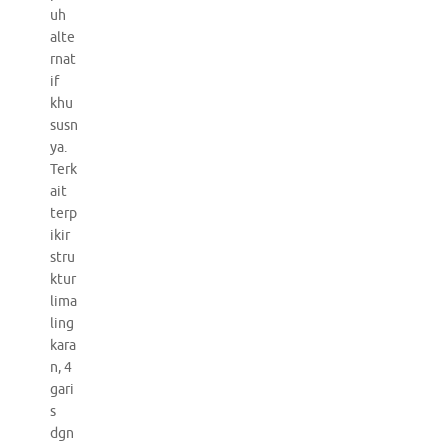
uh
alte
rnat
if
khu
susn
ya.
Terk
ait
terp
ikir
stru
ktur
lima
ling
kara
n, 4
gari
s
dgn