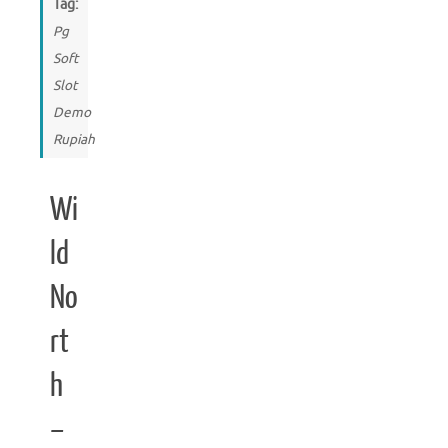
Tag:
Pg
Soft
Slot
Demo
Rupiah
Wi
ld
No
rt
h
–