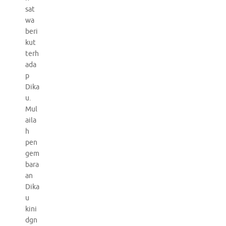
sat
wa
beri
kut
terh
ada
p
Dika
u.
Mul
aila
h
pen
gem
bara
an
Dika
u
kini
dgn