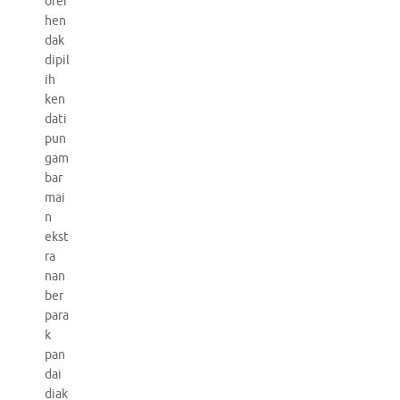
orer
hen
dak
dipil
ih
ken
dati
pun
gam
bar
mai
n
ekst
ra
nan
ber
para
k
pan
dai
diak