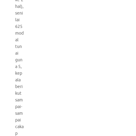
hal),
seni
lai
625
mod
al
tun
ai
gun
a 5,
kep
ala
beri
kut
sam
pai-
sam
pai
caka
p