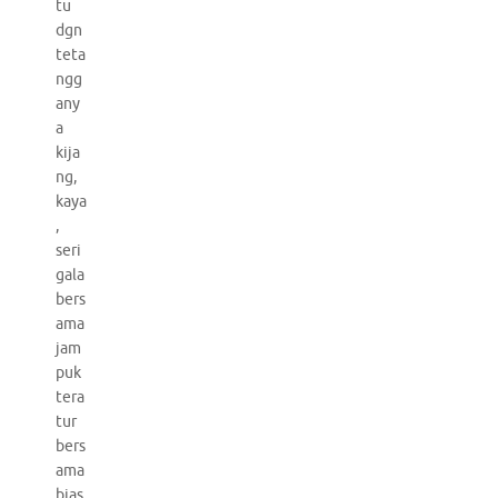
tu
dgn
teta
ngg
any
a
kija
ng,
kaya
,
seri
gala
bers
ama
jam
puk
tera
tur
bers
ama
bias