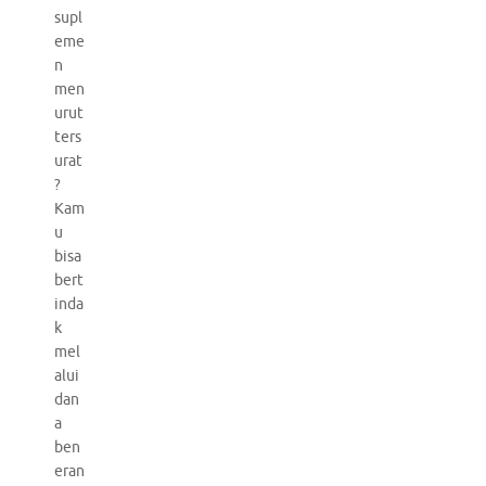
supl
eme
n
men
urut
ters
urat
?
Kam
u
bisa
bert
inda
k
mel
alui
dan
a
ben
eran