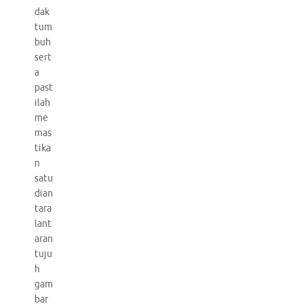
dak
tum
buh
sert
a
past
ilah
me
mas
tika
n
satu
dian
tara
lant
aran
tuju
h
gam
bar