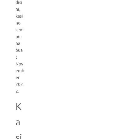
disi
ni,
kasi
no
sem
pur
na
bua
t
Nov
emb
er
202
2.
K
a
si