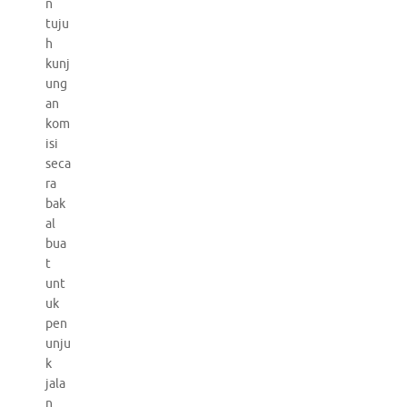
n
tuju
h
kunj
ung
an
kom
isi
seca
ra
bak
al
bua
t
unt
uk
pen
unju
k
jala
n