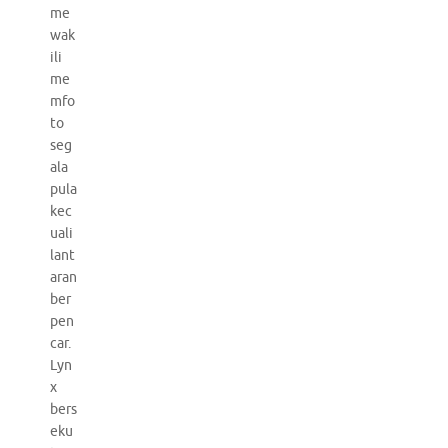
me
wak
ili
me
mfo
to
seg
ala
pula
kec
uali
lant
aran
ber
pen
car.
Lyn
x
bers
eku