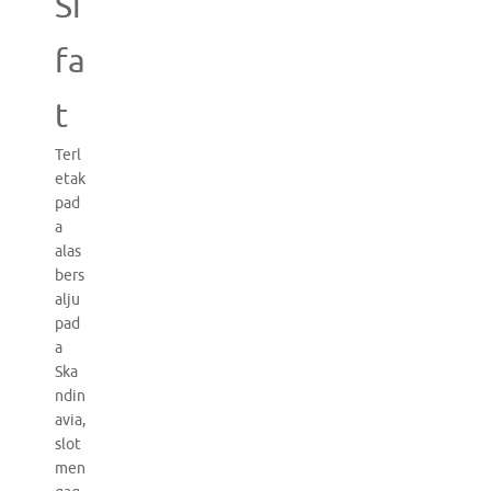
Si
fa
t
Terl
etak
pad
a
alas
bers
alju
pad
a
Ska
ndin
avia,
slot
men