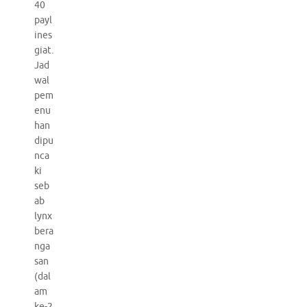
40
payl
ines
giat.
Jad
wal
pem
enu
han
dipu
nca
ki
seb
ab
lynx
bera
nga
san
(dal
am
ke-2