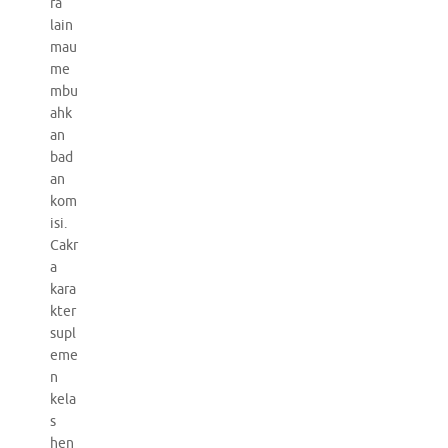
ra
lain
mau
me
mbu
ahk
an
bad
an
kom
isi.
Cakr
a
kara
kter
supl
eme
n
kela
s
hen