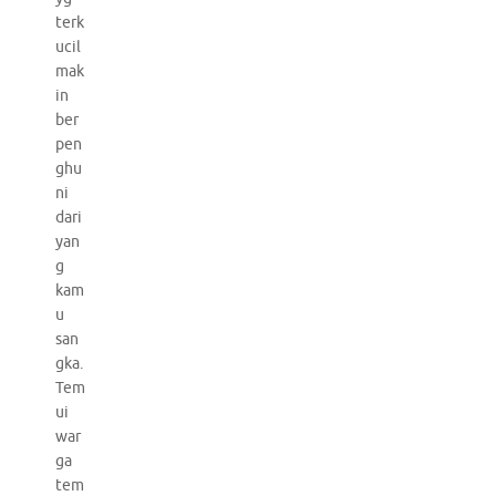
terk
ucil
mak
in
ber
pen
ghu
ni
dari
yan
g
kam
u
san
gka.
Tem
ui
war
ga
tem