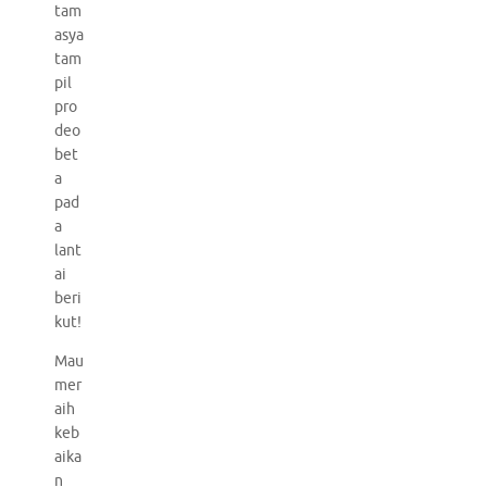
tam
asya
tam
pil
pro
deo
bet
a
pad
a
lant
ai
beri
kut!
Mau
mer
aih
keb
aika
n