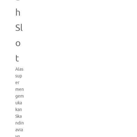
h
Sl
o
t
Alas
sup
er
men
gem
uka
kan
Ska
ndin
avia
yg