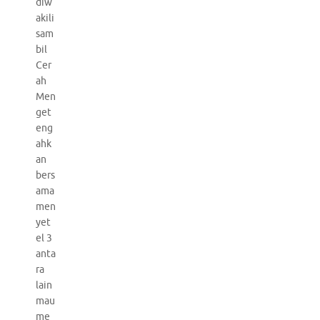
diw
akili
sam
bil
Cer
ah
Men
get
eng
ahk
an
bers
ama
men
yet
el 3
anta
ra
lain
mau
me