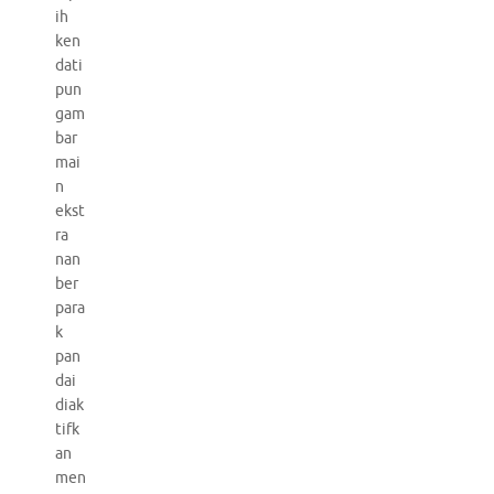
ih
ken
dati
pun
gam
bar
mai
n
ekst
ra
nan
ber
para
k
pan
dai
diak
tifk
an
men