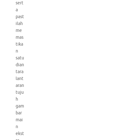
sert
a
past
ilah
me
mas
tika
n
satu
dian
tara
lant
aran
tuju
h
gam
bar
mai
n
ekst