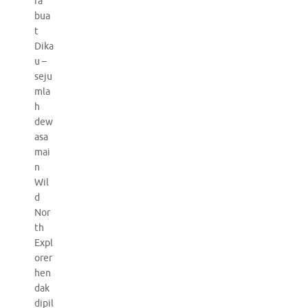
ra
bua
t
Dika
u –
seju
mla
h
dew
asa
mai
n
Wil
d
Nor
th
Expl
orer
hen
dak
dipil