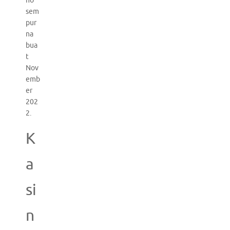
no
sem
pur
na
bua
t
Nov
emb
er
202
2.
K
a
si
n