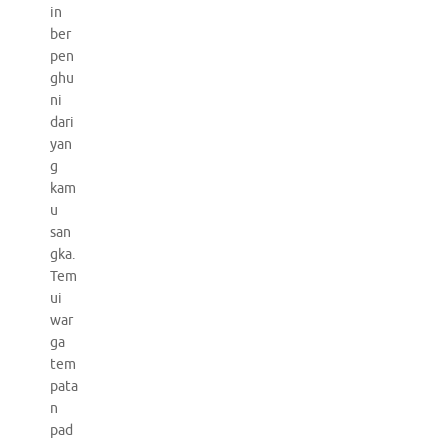
in
ber
pen
ghu
ni
dari
yan
g
kam
u
san
gka.
Tem
ui
war
ga
tem
pata
n
pad