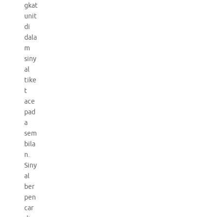
gkat
unit
di
dala
m
siny
al
tike
t
ace
pad
a
sem
bila
n.
Siny
al
ber
pen
car