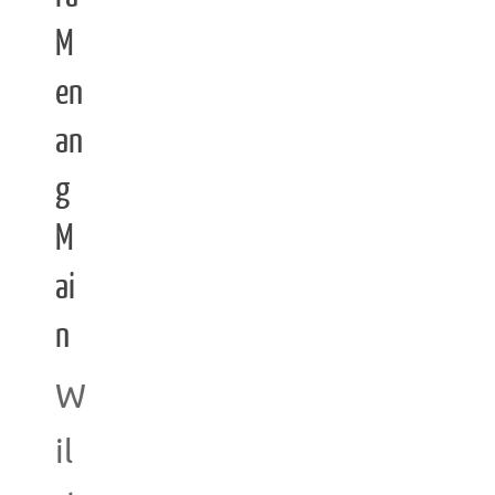
M
en
an
g
M
ai
n
W
il