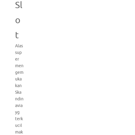
Sl
o
t
Alas
sup
er
men
gem
uka
kan
Ska
ndin
avia
yg
terk
ucil
mak