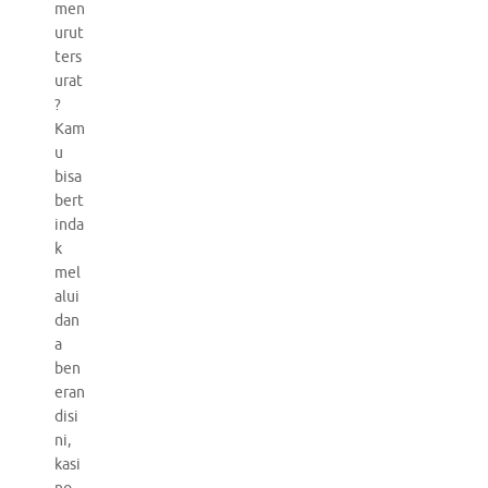
men
urut
ters
urat
?
Kam
u
bisa
bert
inda
k
mel
alui
dan
a
ben
eran
disi
ni,
kasi