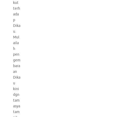
kut
terh
ada
p
Dika
u.
Mul
aila
h
pen
gem
bara
an
Dika
u
kini
dgn
tam
asya
tam