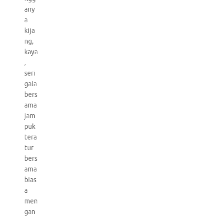
any
a
kija
ng,
kaya
,
seri
gala
bers
ama
jam
puk
tera
tur
bers
ama
bias
a
men
gan