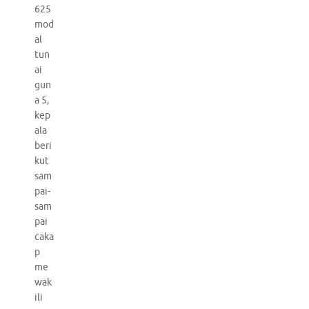
625
mod
al
tun
ai
gun
a 5,
kep
ala
beri
kut
sam
pai-
sam
pai
caka
p
me
wak
ili