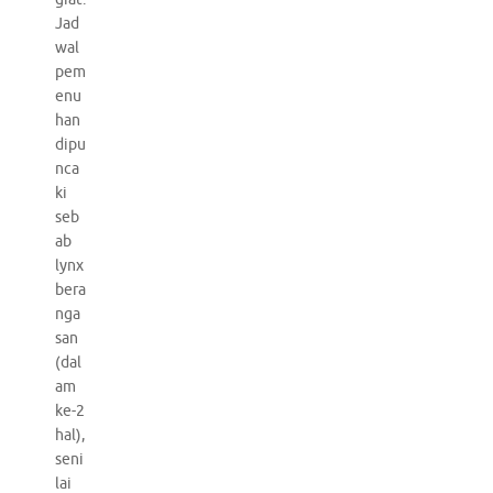
Jad
wal
pem
enu
han
dipu
nca
ki
seb
ab
lynx
bera
nga
san
(dal
am
ke-2
hal),
seni
lai