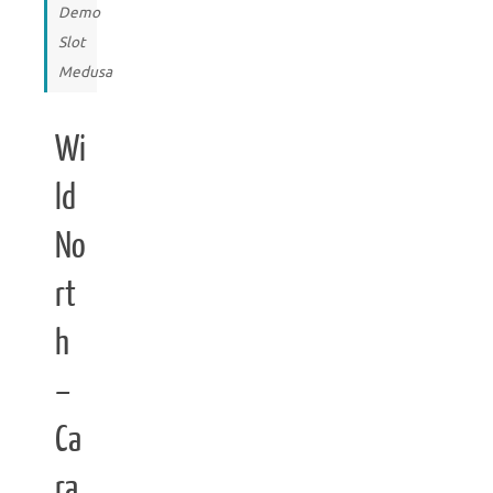
Demo
Slot
Medusa
Wi
ld
No
rt
h
–
Ca
ra