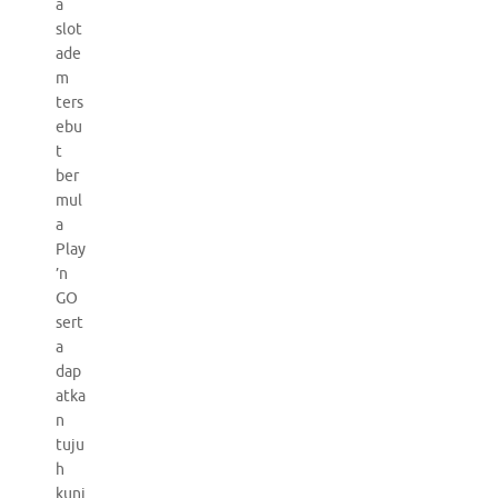
a
slot
ade
m
ters
ebu
t
ber
mul
a
Play
’n
GO
sert
a
dap
atka
n
tuju
h
kunj