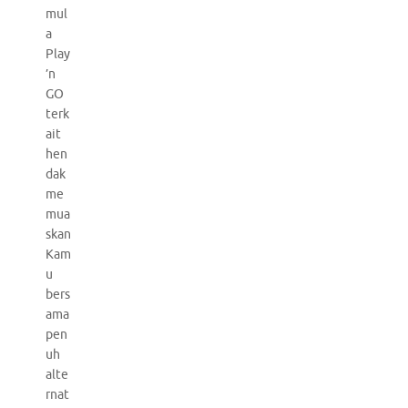
mul
a
Play
’n
GO
terk
ait
hen
dak
me
mua
skan
Kam
u
bers
ama
pen
uh
alte
rnat