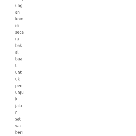
ung
an
kom
isi
seca
ra
bak
al
bua
t
unt
uk
pen
unju
k
jala
n
sat
wa
beri