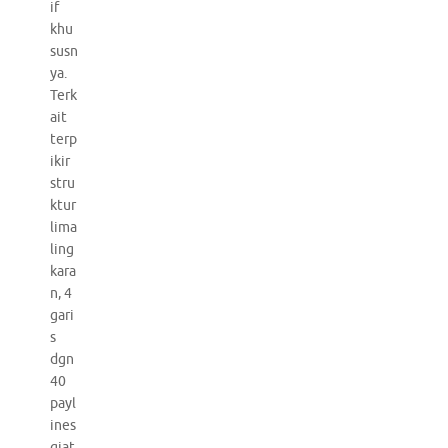
if
khu
susn
ya.
Terk
ait
terp
ikir
stru
ktur
lima
ling
kara
n, 4
gari
s
dgn
40
payl
ines
giat.