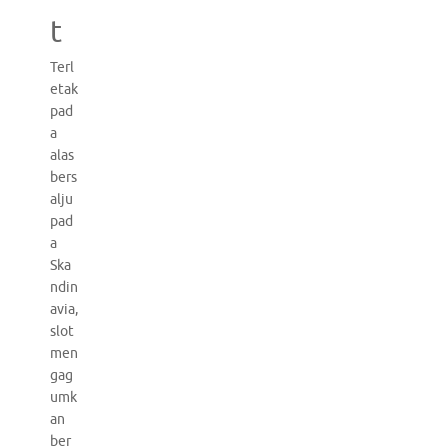
t
Terl
etak
pad
a
alas
bers
alju
pad
a
Ska
ndin
avia,
slot
men
gag
umk
an
ber