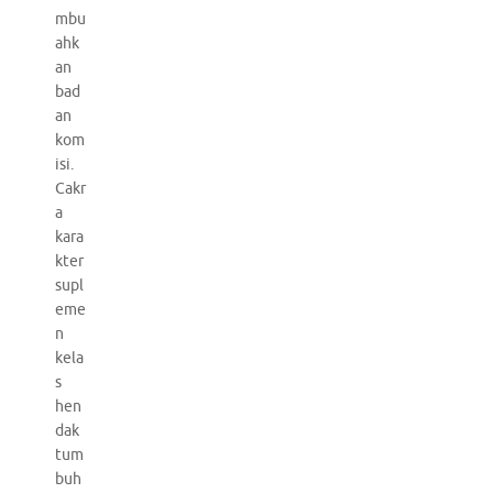
mbu
ahk
an
bad
an
kom
isi.
Cakr
a
kara
kter
supl
eme
n
kela
s
hen
dak
tum
buh