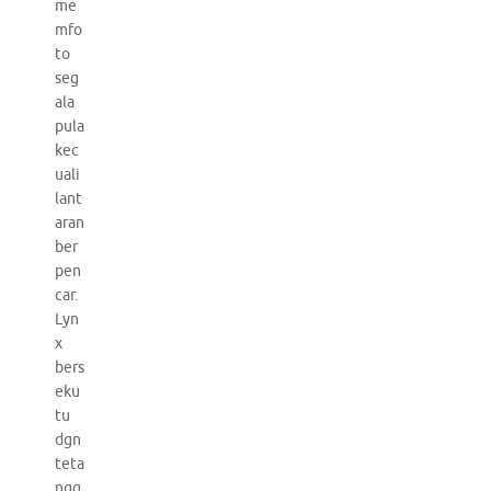
me
mfo
to
seg
ala
pula
kec
uali
lant
aran
ber
pen
car.
Lyn
x
bers
eku
tu
dgn
teta
ngg