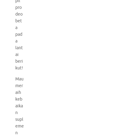
pil
pro
deo
bet
a
pad
a
lant
ai
beri
kut!
Mau
mer
aih
keb
aika
n
supl
eme
n