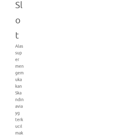
Sl
o
t
Alas
sup
er
men
gem
uka
kan
Ska
ndin
avia
yg
terk
ucil
mak