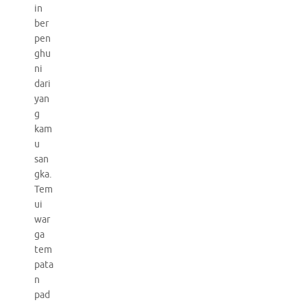
in
ber
pen
ghu
ni
dari
yan
g
kam
u
san
gka.
Tem
ui
war
ga
tem
pata
n
pad