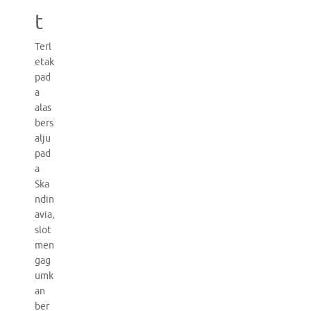
t
Terl
etak
pad
a
alas
bers
alju
pad
a
Ska
ndin
avia,
slot
men
gag
umk
an
ber