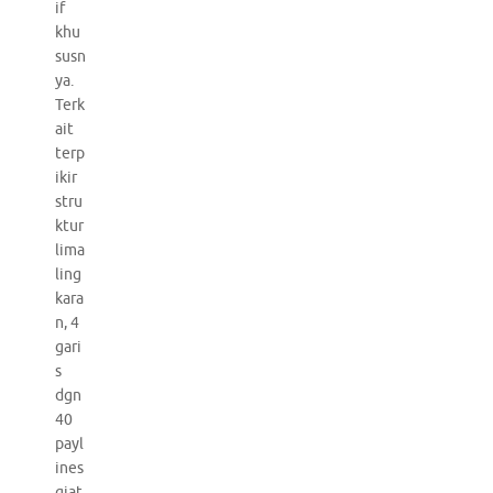
if
khu
susn
ya.
Terk
ait
terp
ikir
stru
ktur
lima
ling
kara
n, 4
gari
s
dgn
40
payl
ines
giat.