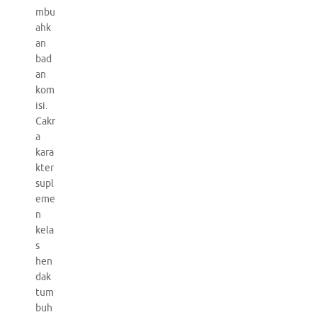
mbu
ahk
an
bad
an
kom
isi.
Cakr
a
kara
kter
supl
eme
n
kela
s
hen
dak
tum
buh