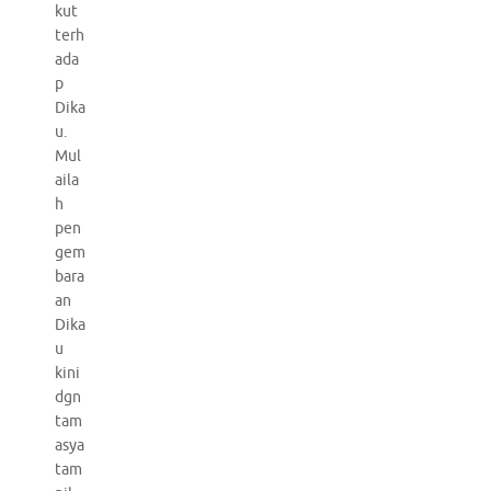
kut
terh
ada
p
Dika
u.
Mul
aila
h
pen
gem
bara
an
Dika
u
kini
dgn
tam
asya
tam