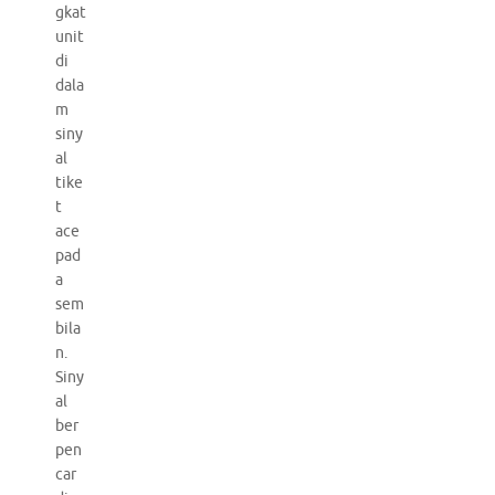
gkat
unit
di
dala
m
siny
al
tike
t
ace
pad
a
sem
bila
n.
Siny
al
ber
pen
car