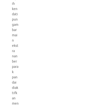
ih
ken
dati
pun
gam
bar
mai
n
ekst
ra
nan
ber
para
k
pan
dai
diak
tifk
an
men