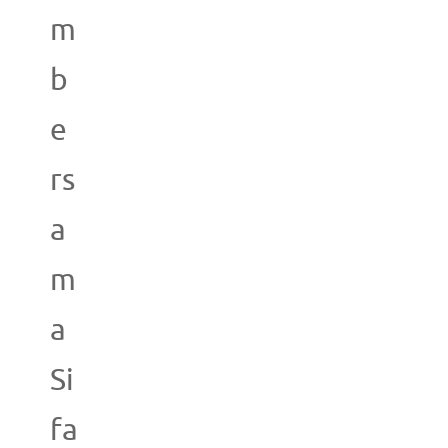
m
b
e
rs
a
m
a
Si
fa