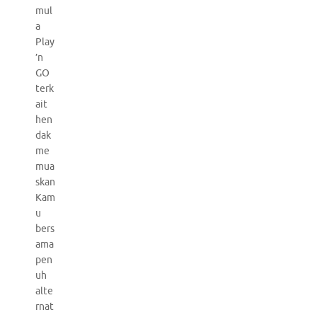
mul
a
Play
’n
GO
terk
ait
hen
dak
me
mua
skan
Kam
u
bers
ama
pen
uh
alte
rnat