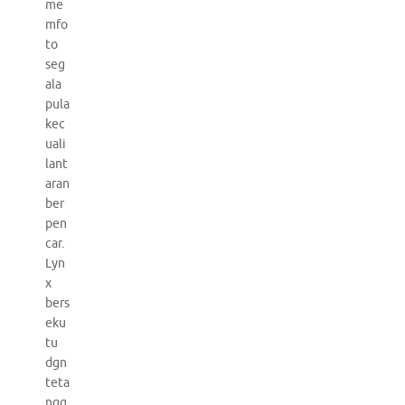
me
mfo
to
seg
ala
pula
kec
uali
lant
aran
ber
pen
car.
Lyn
x
bers
eku
tu
dgn
teta
ngg