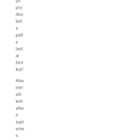
pil
pro
deo
bet
a
pad
a
lant
ai
beri
kut!
Mau
mer
aih
keb
aika
n
supl
eme
n