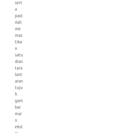
sert
a
past
ilah
me
mas
tika
n
satu
dian
tara
lant
aran
tuju
h
gam
bar
mai
n
ekst