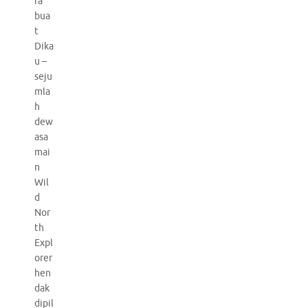
ra
bua
t
Dika
u –
seju
mla
h
dew
asa
mai
n
Wil
d
Nor
th
Expl
orer
hen
dak
dipil