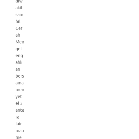
diw
akili
sam
bil
Cer
ah
Men
get
eng
ahk
an
bers
ama
men
yet
el 3
anta
ra
lain
mau
me