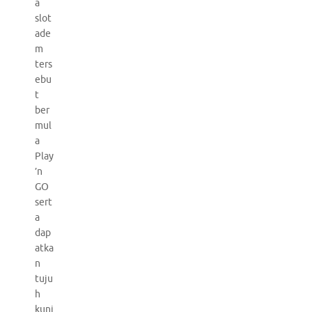
a
slot
ade
m
ters
ebu
t
ber
mul
a
Play
’n
GO
sert
a
dap
atka
n
tuju
h
kunj