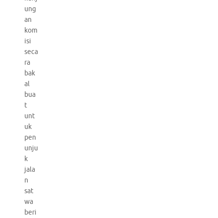
ung
an
kom
isi
seca
ra
bak
al
bua
t
unt
uk
pen
unju
k
jala
n
sat
wa
beri