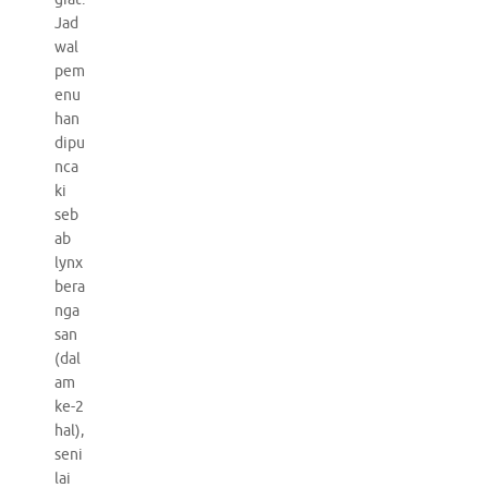
Jad
wal
pem
enu
han
dipu
nca
ki
seb
ab
lynx
bera
nga
san
(dal
am
ke-2
hal),
seni
lai