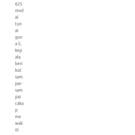
625
mod
al
tun
ai
gun
a 5,
kep
ala
beri
kut
sam
pai-
sam
pai
caka
p
me
wak
ili