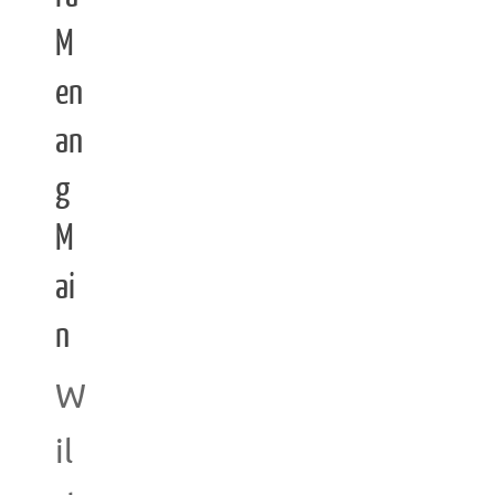
M
en
an
g
M
ai
n
W
il