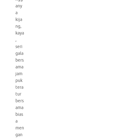
any
a
kija
ng,
kaya
,
seri
gala
bers
ama
jam
puk
tera
tur
bers
ama
bias
a
men
gan