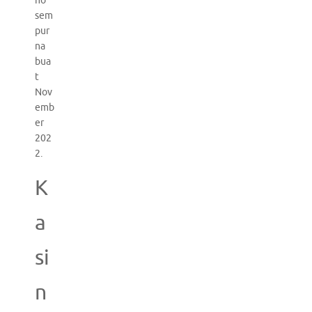
no
sem
pur
na
bua
t
Nov
emb
er
202
2.
K
a
si
n