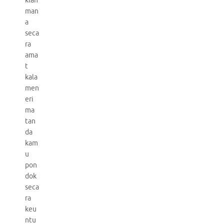
klan
man
a
seca
ra
ama
t
kala
men
eri
ma
tan
da
kam
u
pon
dok
seca
ra
keu
ntu