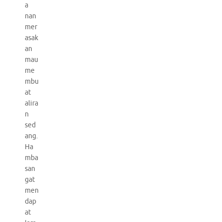
a
nan
mer
asak
an
mau
me
mbu
at
alira
n
sed
ang.
Ha
mba
san
gat
men
dap
at