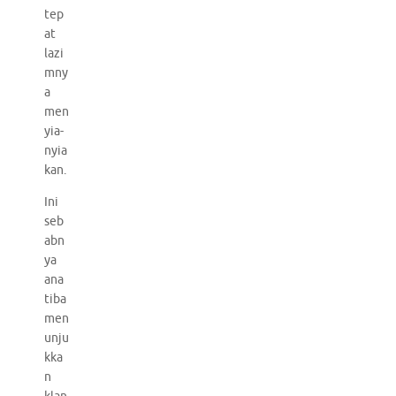
tep
at
lazi
mny
a
men
yia-
nyia
kan.
Ini
seb
abn
ya
ana
tiba
men
unju
kka
n