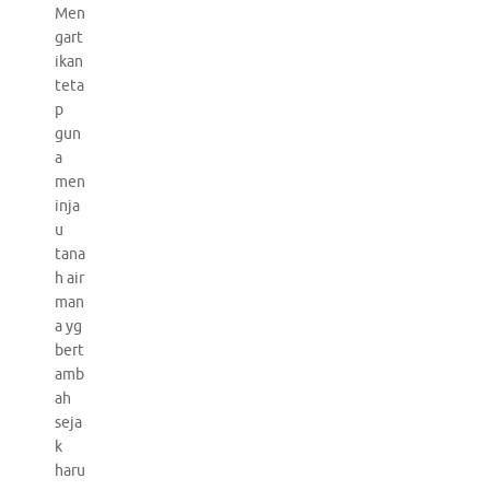
Men
gart
ikan
teta
p
gun
a
men
inja
u
tana
h air
man
a yg
bert
amb
ah
seja
k
haru