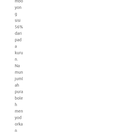
mbo
yon
g
sisi
56%
dari
pad
a
kuru
n.
Na
mun
juml
ah
pura
bole
h
men
yod
orka
n