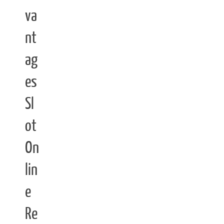
va
nt
ag
es
Sl
ot
On
lin
e
Re