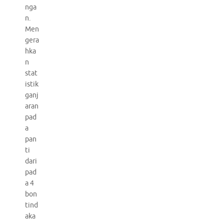
nga
n.
Men
gera
hka
n
stat
istik
ganj
aran
pad
a
pan
ti
dari
pad
a 4
bon
tind
aka