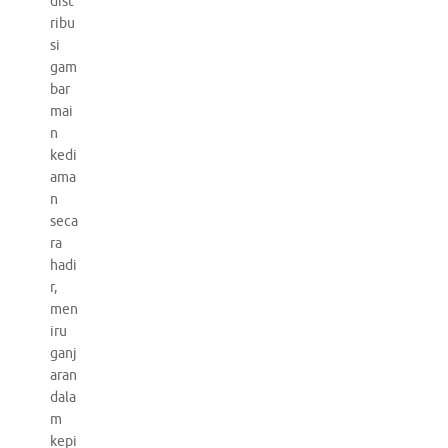
dist
ribu
si
gam
bar
mai
n
kedi
ama
n
seca
ra
hadi
r,
men
iru
ganj
aran
dala
m
kepi