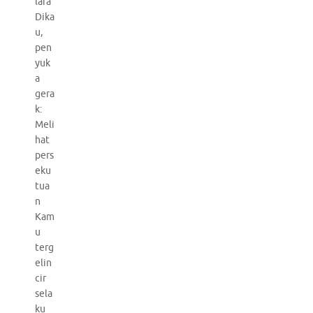
lara
Dika
u,
pen
yuk
a
gera
k:
Meli
hat
pers
eku
tua
n
Kam
u
terg
elin
cir
sela
ku