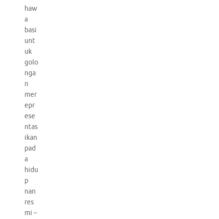
haw
a
basi
unt
uk
golo
nga
n
mer
epr
ese
ntas
ikan
pad
a
hidu
p
nan
res
mi –