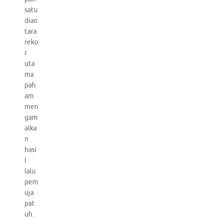
satu
dian
tara
reko
r
uta
ma
pah
am
men
gam
alka
n
hasi
l
lalu
pem
uja
pat
uh.