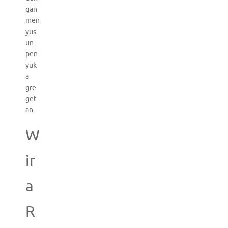
gan
men
yus
un
pen
yuk
a
gre
get
an.
W
ir
a
R