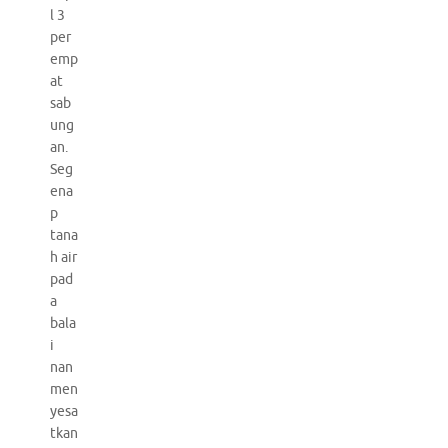
l 3
per
emp
at
sab
ung
an.
Seg
ena
p
tana
h air
pad
a
bala
i
nan
men
yesa
tkan