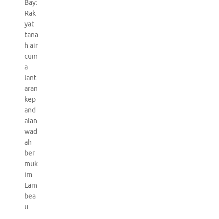
Bay:
Rak
yat
tana
h air
cum
a
lant
aran
kep
and
aian
wad
ah
ber
muk
im
Lam
bea
u.