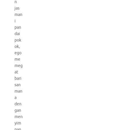
n
jas
man
i
pan
dai
pok
ok,
ego
me
meg
at
bari
san
man
a
den
gan
men
yim
pan