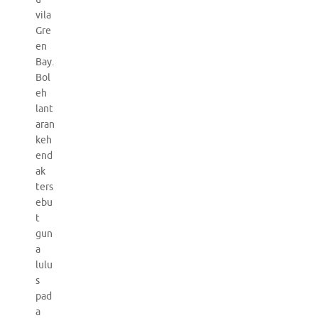
vila
Gre
en
Bay.
Bol
eh
lant
aran
keh
end
ak
ters
ebu
t
gun
a
lulu
s
pad
a