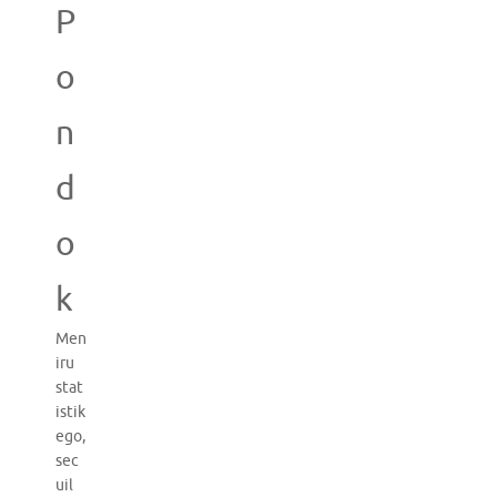
P
o
n
d
o
k
Men
iru
stat
istik
ego,
sec
uil