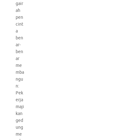
gair
ah
pen
cint
a
ben
ar-
ben
ar
me
mba
ngu
n:
Pek
erja
maji
kan
ged
ung
me