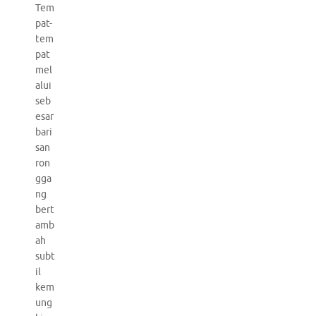
Tem
pat-
tem
pat
mel
alui
seb
esar
bari
san
ron
gga
ng
bert
amb
ah
subt
il
kem
ung