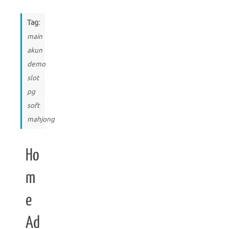
Tag:
main
akun
demo
slot
pg
soft
mahjong
Ho
m
e
Ad