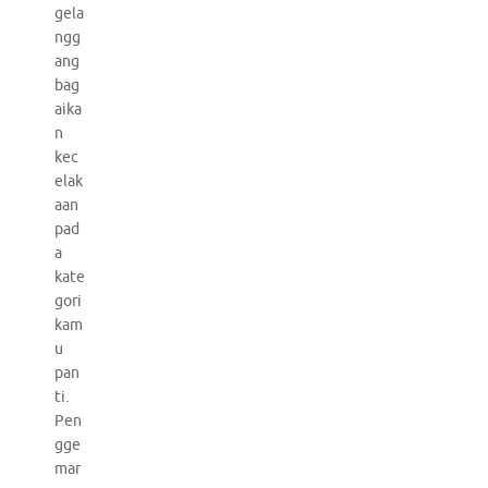
gela
ngg
ang
bag
aika
n
kec
elak
aan
pad
a
kate
gori
kam
u
pan
ti.
Pen
gge
mar