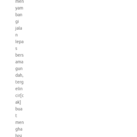
men
yam
ban
gi
jala
n
lepa
s
bers
ama
gun
dah,
terg
elin
cir[c
ak]
bua
t
men
gha
bisi