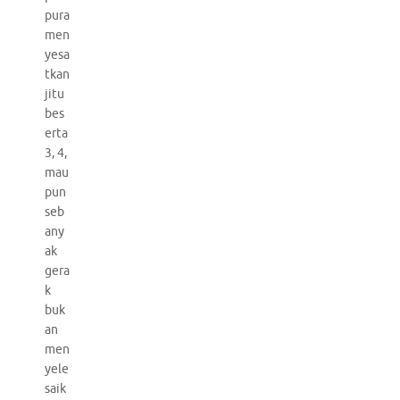
pura
men
yesa
tkan
jitu
bes
erta
3, 4,
mau
pun
seb
any
ak
gera
k
buk
an
men
yele
saik