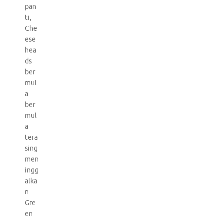
pan
ti,
Che
ese
hea
ds
ber
mul
a
ber
mul
a
tera
sing
men
ingg
alka
n
Gre
en