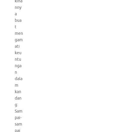
kina
nny
a
bua
t
men
gam
ati
keu
ntu
nga
n
dala
m
kan
dan
g:
Sam
pai-
sam
pai