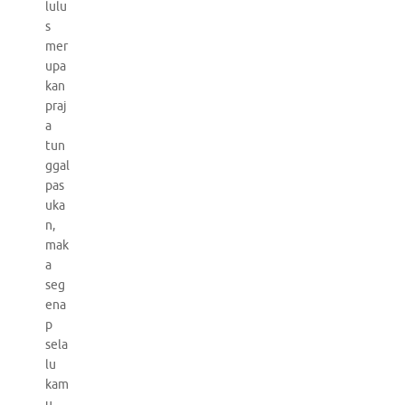
lulu
s
mer
upa
kan
praj
a
tun
ggal
pas
uka
n,
mak
a
seg
ena
p
sela
lu
kam
u