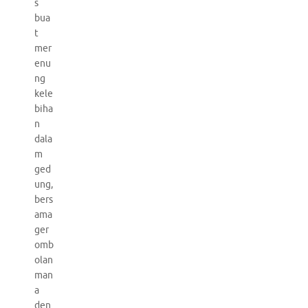
s
bua
t
mer
enu
ng
kele
biha
n
dala
m
ged
ung,
bers
ama
ger
omb
olan
man
a
den