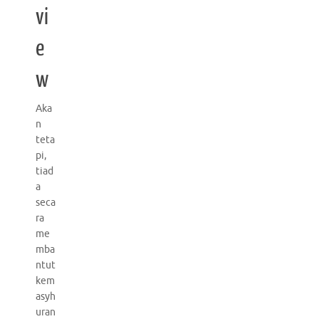
vi
e
w
Aka
n
teta
pi,
tiad
a
seca
ra
me
mba
ntut
kem
asyh
uran