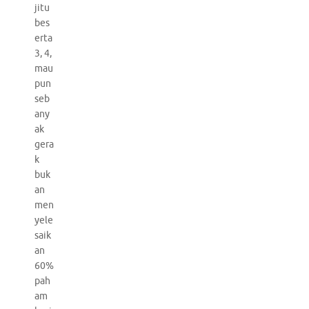
jitu
bes
erta
3, 4,
mau
pun
seb
any
ak
gera
k
buk
an
men
yele
saik
an
60%
pah
am