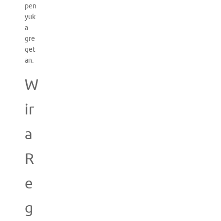
pen
yuk
a
gre
get
an.
W
ir
a
R
e
g