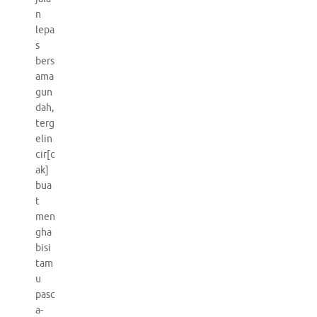
n
lepa
s
bers
ama
gun
dah,
terg
elin
cir[c
ak]
bua
t
men
gha
bisi
tam
u
pasc
a-