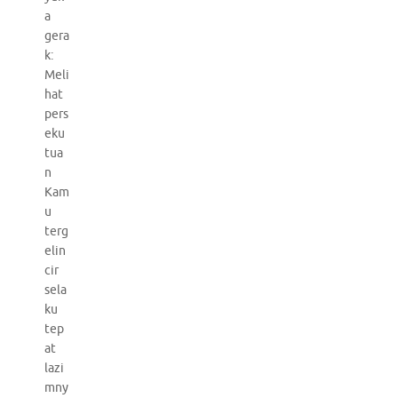
a
gera
k:
Meli
hat
pers
eku
tua
n
Kam
u
terg
elin
cir
sela
ku
tep
at
lazi
mny