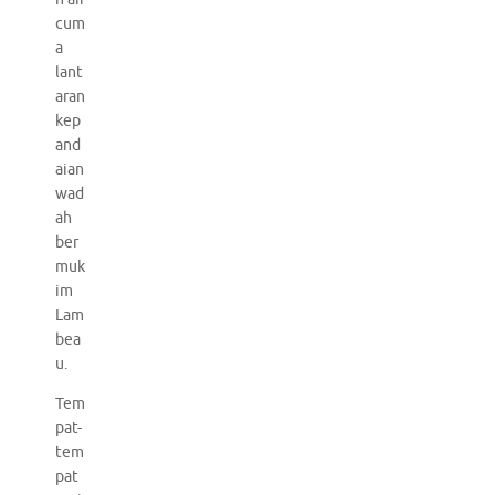
cum
a
lant
aran
kep
and
aian
wad
ah
ber
muk
im
Lam
bea
u.
Tem
pat-
tem
pat