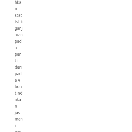
hka
n
stat
istik
ganj
aran
pad
a
pan
ti
dari
pad
a 4
bon
tind
aka
n
jas
man
i