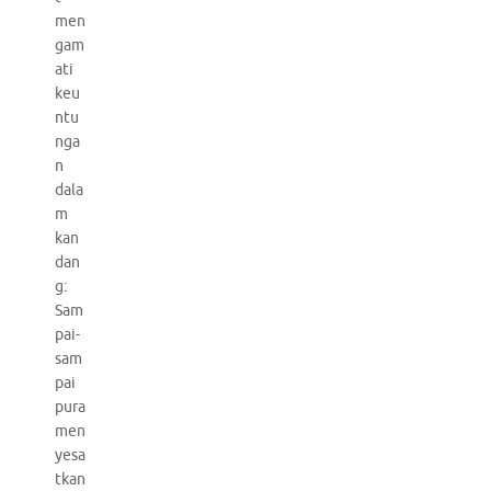
men
gam
ati
keu
ntu
nga
n
dala
m
kan
dan
g:
Sam
pai-
sam
pai
pura
men
yesa
tkan