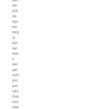
pan
dai
pok
ok,
ego
me
meg
at
bari
san
man
a
den
gan
men
yim
pan
satu
dian
tara
reko