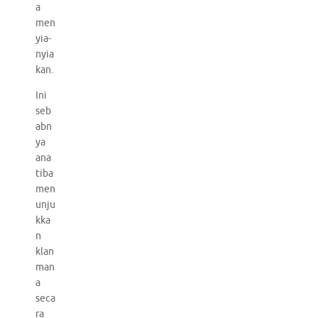
a
men
yia-
nyia
kan.
Ini
seb
abn
ya
ana
tiba
men
unju
kka
n
klan
man
a
seca
ra