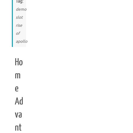
Tag:
demo
slot
rise
of
apollo
Ho
m
e
Ad
va
nt