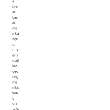
a
ben
ar-
ben
ar
me
mba
ngu
n:
Pek
erja
maji
kan
ged
ung
me
mbo
yon
g
sisi
56%