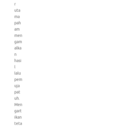
r
uta
ma
pah
am
men
gam
alka
n
hasi
l
lalu
pem
uja
pat
uh.
Men
gart
ikan
teta