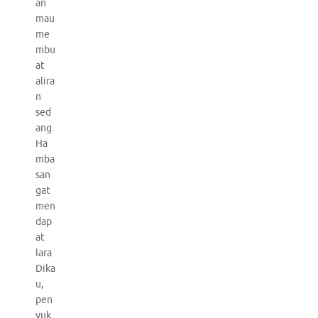
an
mau
me
mbu
at
alira
n
sed
ang.
Ha
mba
san
gat
men
dap
at
lara
Dika
u,
pen
yuk