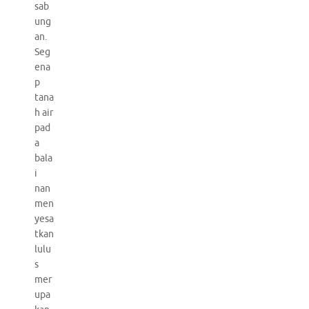
sab
ung
an.
Seg
ena
p
tana
h air
pad
a
bala
i
nan
men
yesa
tkan
lulu
s
mer
upa