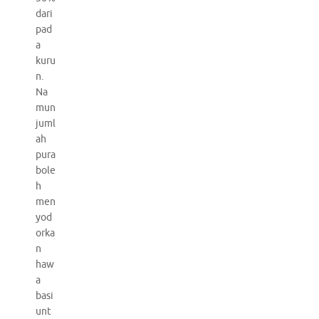
dari
pad
a
kuru
n.
Na
mun
juml
ah
pura
bole
h
men
yod
orka
n
haw
a
basi
unt