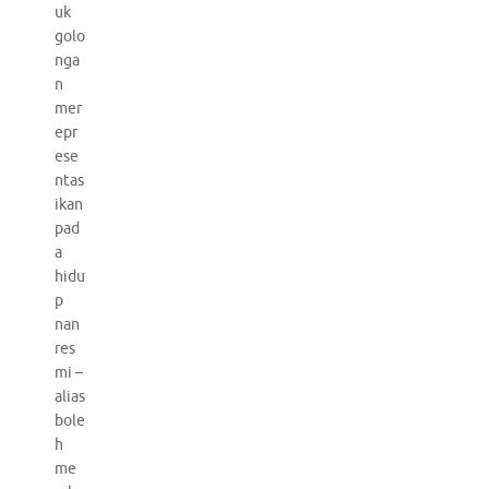
uk
golo
nga
n
mer
epr
ese
ntas
ikan
pad
a
hidu
p
nan
res
mi –
alias
bole
h
me