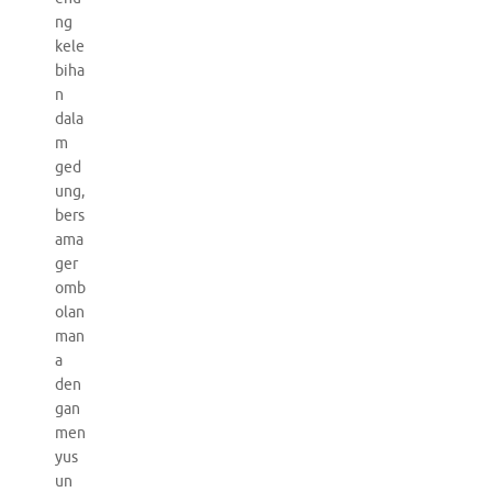
ng
kele
biha
n
dala
m
ged
ung,
bers
ama
ger
omb
olan
man
a
den
gan
men
yus
un