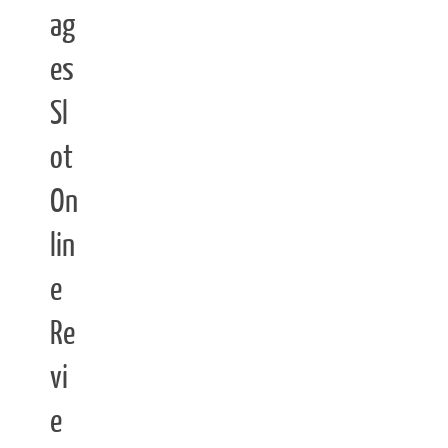
ag
es
Sl
ot
On
lin
e
Re
vi
e