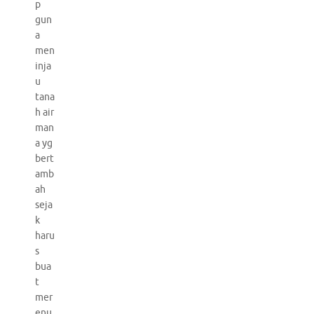
p
gun
a
men
inja
u
tana
h air
man
a yg
bert
amb
ah
seja
k
haru
s
bua
t
mer
enu