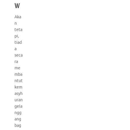
w
Aka
n
teta
pi,
tiad
a
seca
ra
me
mba
ntut
kem
asyh
uran
gela
ngg
ang
bag