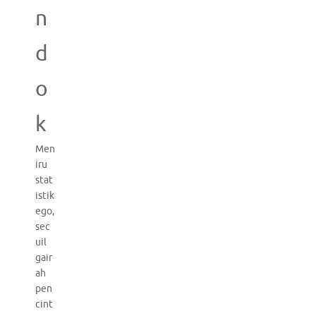
n
d
o
k
Men
iru
stat
istik
ego,
sec
uil
gair
ah
pen
cint