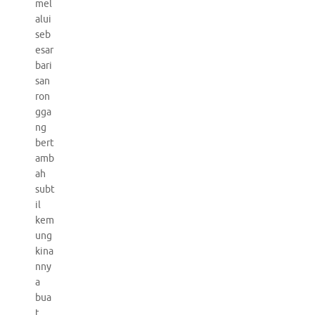
mel
alui
seb
esar
bari
san
ron
gga
ng
bert
amb
ah
subt
il
kem
ung
kina
nny
a
bua
t