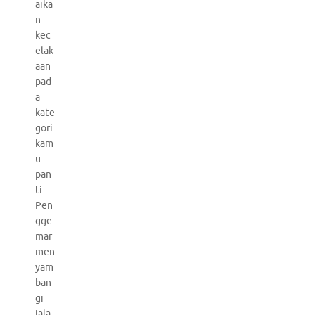
aika
n
kec
elak
aan
pad
a
kate
gori
kam
u
pan
ti.
Pen
gge
mar
men
yam
ban
gi
jala