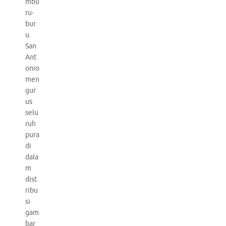
mbu
ru-
bur
u.
San
Ant
onio
men
gur
us
selu
ruh
pura
di
dala
m
dist
ribu
si
gam
bar