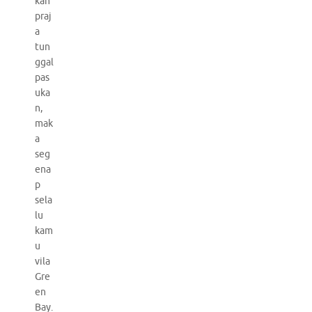
kan
praj
a
tun
ggal
pas
uka
n,
mak
a
seg
ena
p
sela
lu
kam
u
vila
Gre
en
Bay.