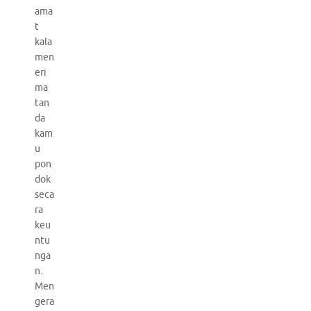
ama
t
kala
men
eri
ma
tan
da
kam
u
pon
dok
seca
ra
keu
ntu
nga
n.
Men
gera