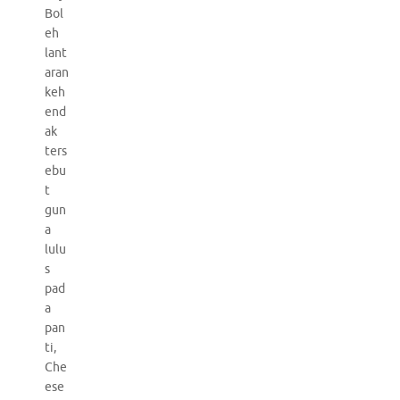
Bol
eh
lant
aran
keh
end
ak
ters
ebu
t
gun
a
lulu
s
pad
a
pan
ti,
Che
ese