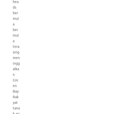
hea
ds
ber
mul
a
ber
mul
a
tera
sing
men
ingg
alka
n
Gre
en
Bay:
Rak
yat
tana
h air