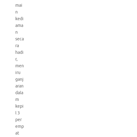
mai
n
kedi
ama
n
seca
ra
hadi
r,
men
iru
ganj
aran
dala
m
kepi
l 3
per
emp
at