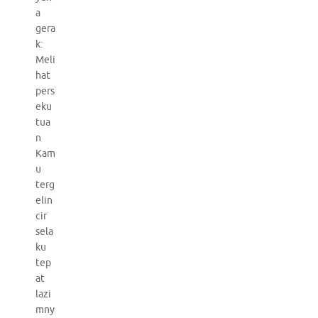
a
gera
k:
Meli
hat
pers
eku
tua
n
Kam
u
terg
elin
cir
sela
ku
tep
at
lazi
mny