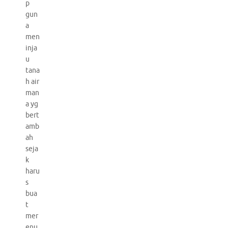
p
gun
a
men
inja
u
tana
h air
man
a yg
bert
amb
ah
seja
k
haru
s
bua
t
mer
enu