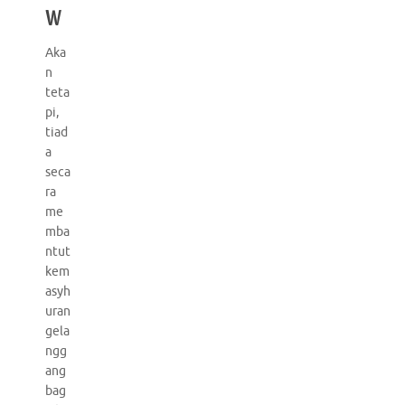
w
Aka
n
teta
pi,
tiad
a
seca
ra
me
mba
ntut
kem
asyh
uran
gela
ngg
ang
bag