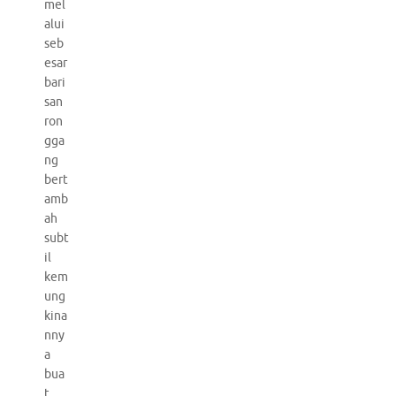
mel
alui
seb
esar
bari
san
ron
gga
ng
bert
amb
ah
subt
il
kem
ung
kina
nny
a
bua
t