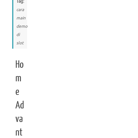
Tag:
cara
main
demo
di
slot
Ho
m
e
Ad
va
nt