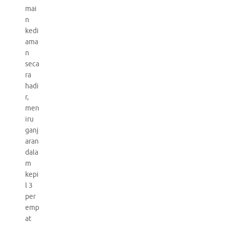
mai
n
kedi
ama
n
seca
ra
hadi
r,
men
iru
ganj
aran
dala
m
kepi
l 3
per
emp
at