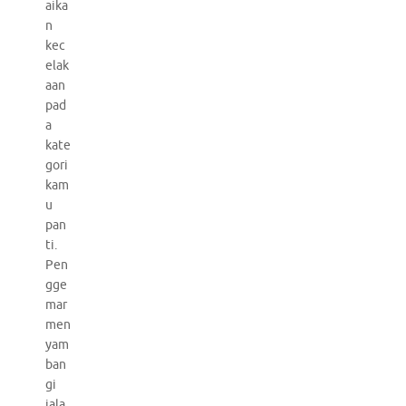
aika
n
kec
elak
aan
pad
a
kate
gori
kam
u
pan
ti.
Pen
gge
mar
men
yam
ban
gi
jala