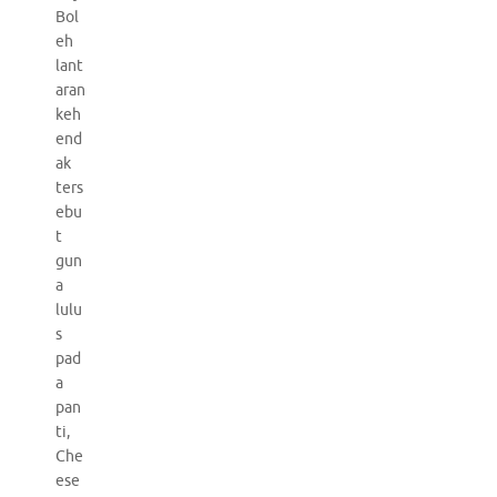
Bol
eh
lant
aran
keh
end
ak
ters
ebu
t
gun
a
lulu
s
pad
a
pan
ti,
Che
ese