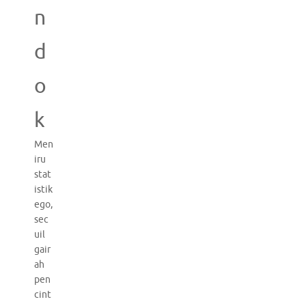
n
d
o
k
Men
iru
stat
istik
ego,
sec
uil
gair
ah
pen
cint