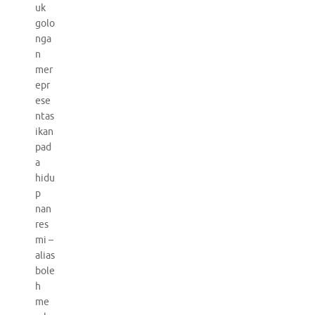
uk
golo
nga
n
mer
epr
ese
ntas
ikan
pad
a
hidu
p
nan
res
mi –
alias
bole
h
me