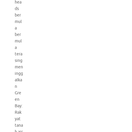
hea
ds
ber
mul
a
ber
mul
a
tera
sing
men
ingg
alka
n
Gre
en
Bay:
Rak
yat
tana
h air