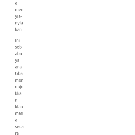
a
men
yia-
nyia
kan.
Ini
seb
abn
ya
ana
tiba
men
unju
kka
n
klan
man
a
seca
ra