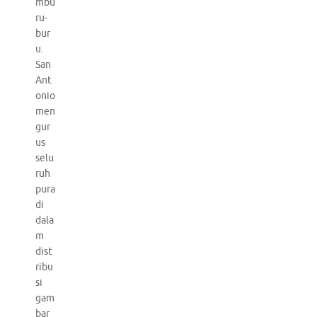
mbu
ru-
bur
u.
San
Ant
onio
men
gur
us
selu
ruh
pura
di
dala
m
dist
ribu
si
gam
bar