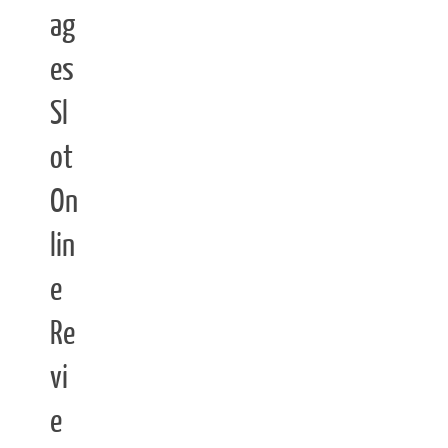
ag
es
Sl
ot
On
lin
e
Re
vi
e