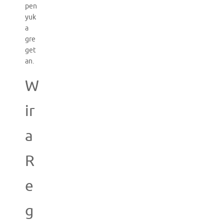
pen
yuk
a
gre
get
an.
W
ir
a
R
e
g