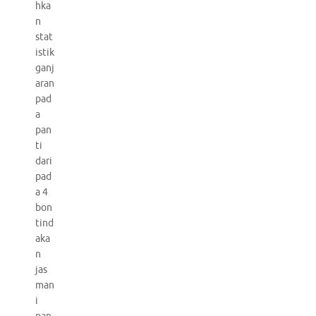
hka
n
stat
istik
ganj
aran
pad
a
pan
ti
dari
pad
a 4
bon
tind
aka
n
jas
man
i