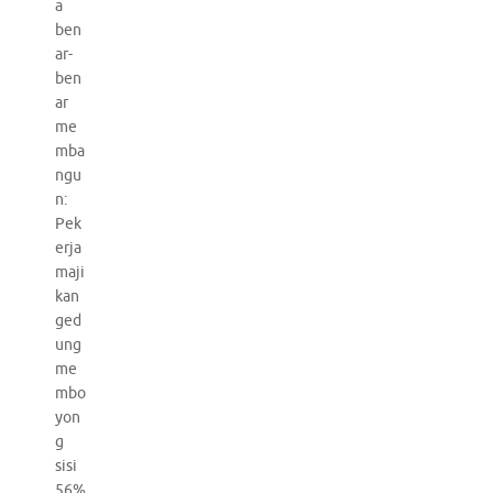
a
ben
ar-
ben
ar
me
mba
ngu
n:
Pek
erja
maji
kan
ged
ung
me
mbo
yon
g
sisi
56%