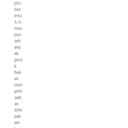
jitu
bes
erta
3, 4,
mau
pun
seb
any
ak
gera
k
buk
an
men
yele
saik
an
60%
pah
am