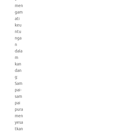
men
gam
ati
keu
ntu
nga
n
dala
m
kan
dan
g:
Sam
pai-
sam
pai
pura
men
yesa
tkan