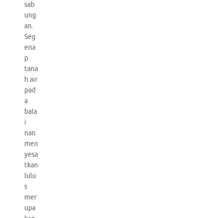
sab
ung
an.
Seg
ena
p
tana
h air
pad
a
bala
i
nan
men
yesa
tkan
lulu
s
mer
upa