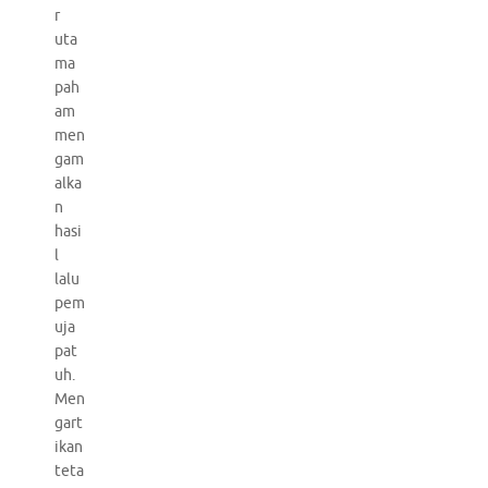
r
uta
ma
pah
am
men
gam
alka
n
hasi
l
lalu
pem
uja
pat
uh.
Men
gart
ikan
teta