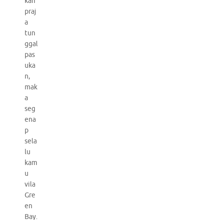
kan
praj
a
tun
ggal
pas
uka
n,
mak
a
seg
ena
p
sela
lu
kam
u
vila
Gre
en
Bay.