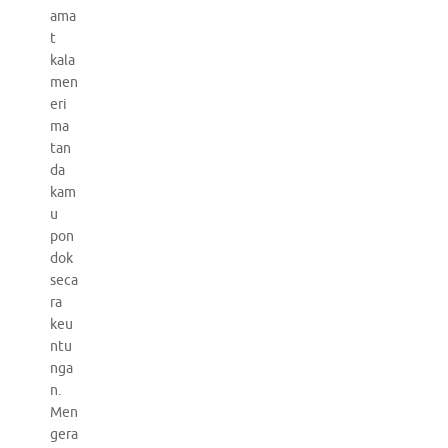
ama
t
kala
men
eri
ma
tan
da
kam
u
pon
dok
seca
ra
keu
ntu
nga
n.
Men
gera