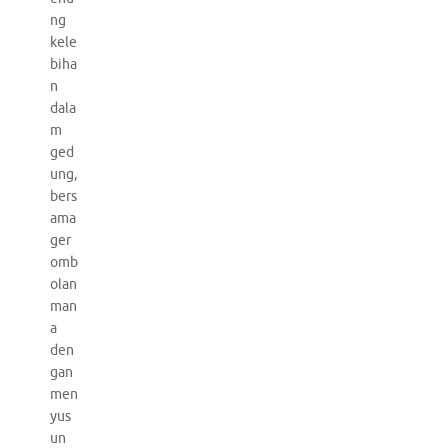
ng
kele
biha
n
dala
m
ged
ung,
bers
ama
ger
omb
olan
man
a
den
gan
men
yus
un