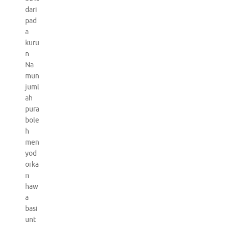
dari
pad
a
kuru
n.
Na
mun
juml
ah
pura
bole
h
men
yod
orka
n
haw
a
basi
unt