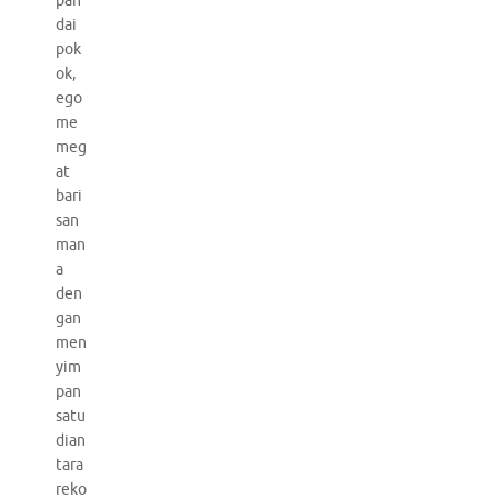
pan
dai
pok
ok,
ego
me
meg
at
bari
san
man
a
den
gan
men
yim
pan
satu
dian
tara
reko