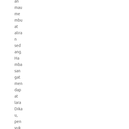
an
mau
me
mbu
at
alira
n
sed
ang.
Ha
mba
san
gat
men
dap
at
lara
Dika
u,
pen
yuk