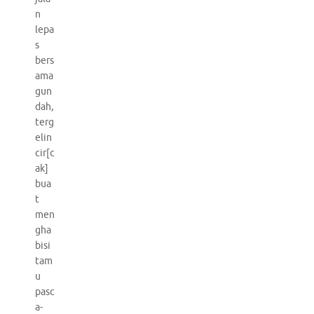
n
lepa
s
bers
ama
gun
dah,
terg
elin
cir[c
ak]
bua
t
men
gha
bisi
tam
u
pasc
a-