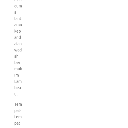
cum
a
lant
aran
kep
and
aian
wad
ah
ber
muk
im
Lam
bea
u.
Tem
pat-
tem
pat