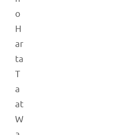
o
H
ar
ta
T
a
at
W
a