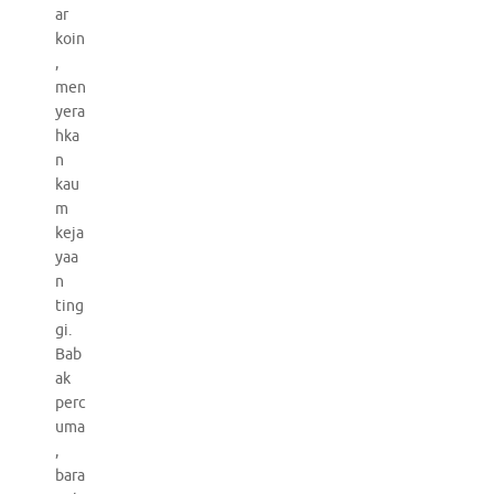
ar
koin
,
men
yera
hka
n
kau
m
keja
yaa
n
ting
gi.
Bab
ak
perc
uma
,
bara