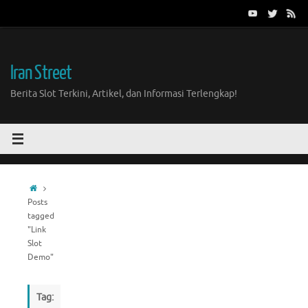
Skip
to
content
Iran Street
Berita Slot Terkini, Artikel, dan Informasi Terlengkap!
Home
Posts
tagged
"Link
Slot
Demo"
Tag: