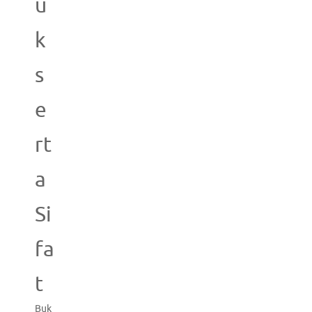
u
k
s
e
rt
a
Si
fa
t
Buk