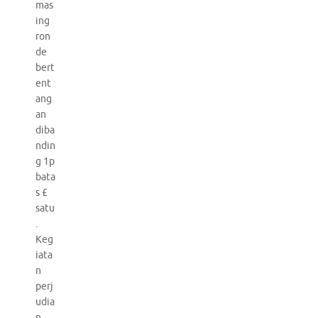
mas
ing
ron
de
bert
ent
ang
an
diba
ndin
g 1p
bata
s £
satu
.
Keg
iata
n
perj
udia
n