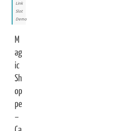
Link
Slot
Demo
M
ag
ic
Sh
op
pe
–
Ca