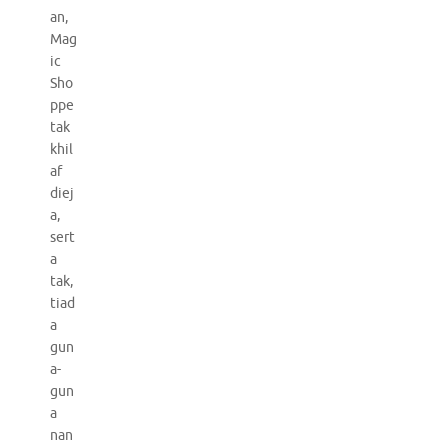
an,
Mag
ic
Sho
ppe
tak
khil
af
diej
a,
sert
a
tak,
tiad
a
gun
a-
gun
a
nan