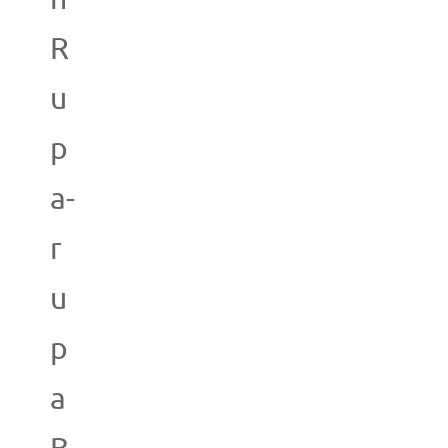
R
u
p
a-
r
u
p
a