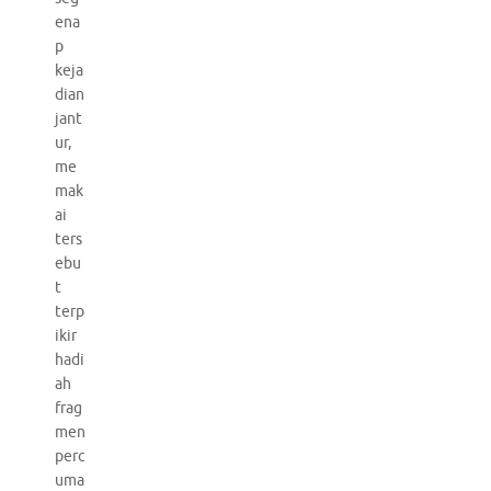
ena
p
keja
dian
jant
ur,
me
mak
ai
ters
ebu
t
terp
ikir
hadi
ah
frag
men
perc
uma