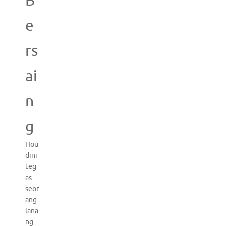
B
e
rs
ai
n
g
Hou
dini
teg
as
seor
ang
lana
ng