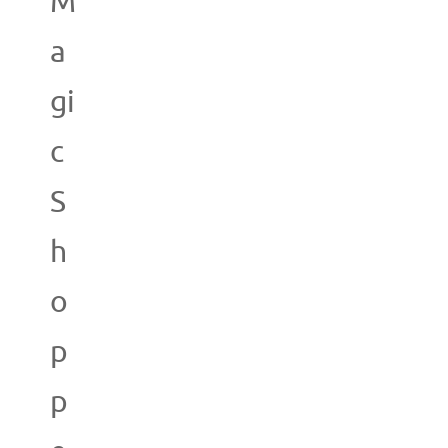
M
a
gi
c
S
h
o
p
p