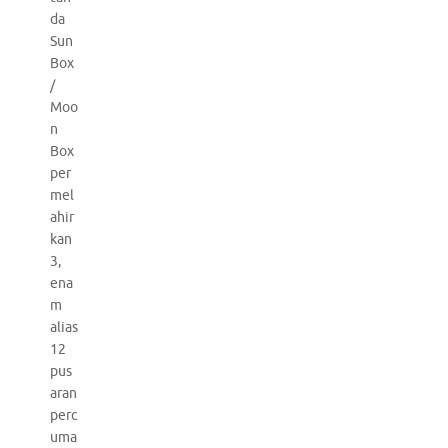
da
Sun
Box
/
Moo
n
Box
per
mel
ahir
kan
3,
ena
m
alias
12
pus
aran
perc
uma