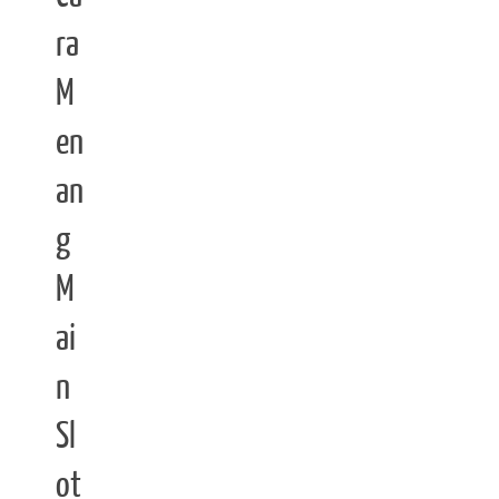
ra
M
en
an
g
M
ai
n
Sl
ot