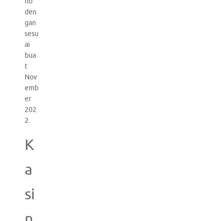
no
den
gan
sesu
ai
bua
t
Nov
emb
er
202
2.
K
a
si
n