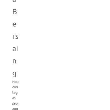
B
e
rs
ai
n
g
Hou
dini
teg
as
seor
ang