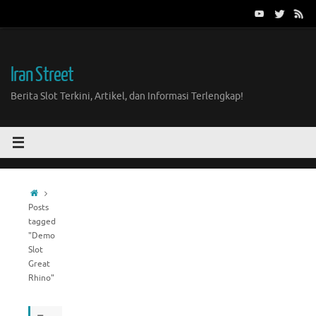
Skip
to
content
Iran Street
Berita Slot Terkini, Artikel, dan Informasi Terlengkap!
Home
Posts
tagged
"Demo
Slot
Great
Rhino"