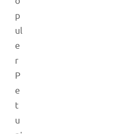
o
p
ul
e
r
P
e
t
u