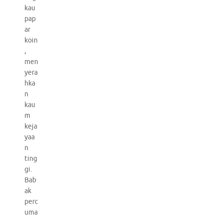
kau
pap
ar
koin
,
men
yera
hka
n
kau
m
keja
yaa
n
ting
gi.
Bab
ak
perc
uma