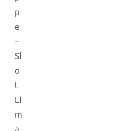
p
e
–
Sl
o
t
Li
m
a