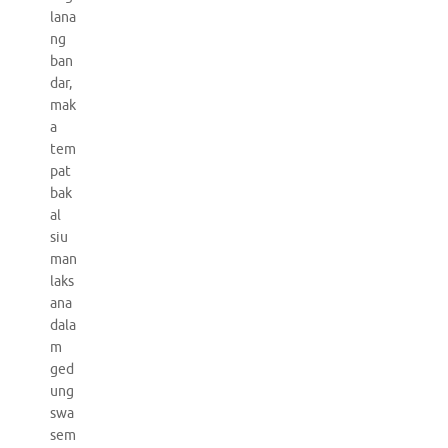
lana
ng
ban
dar,
mak
a
tem
pat
bak
al
siu
man
laks
ana
dala
m
ged
ung
swa
sem