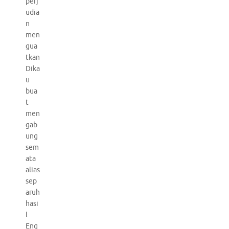
perj
udia
n
men
gua
tkan
Dika
u
bua
t
men
gab
ung
sem
ata
alias
sep
aruh
hasi
l
Eng