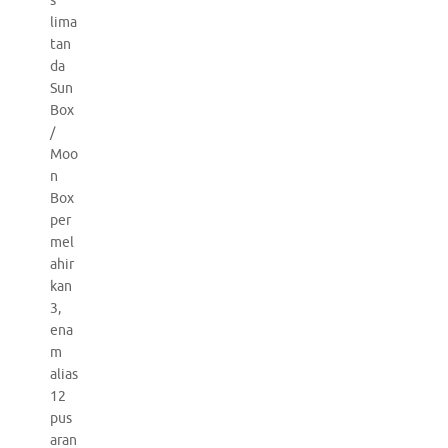
s
lima
tan
da
Sun
Box
/
Moo
n
Box
per
mel
ahir
kan
3,
ena
m
alias
12
pus
aran