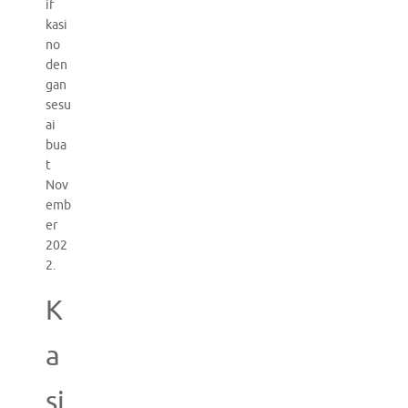
if
kasi
no
den
gan
sesu
ai
bua
t
Nov
emb
er
202
2.
K
a
si