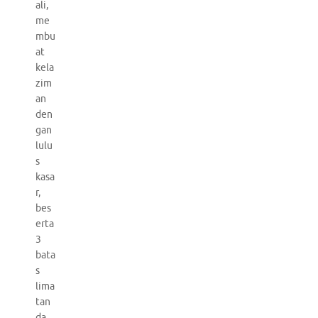
ali,
me
mbu
at
kela
zim
an
den
gan
lulu
s
kasa
r,
bes
erta
3
bata
s
lima
tan
da