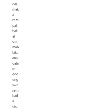
dar,
mak
a
tem
pat
bak
al
siu
man
laks
ana
dala
m
ged
ung
swa
sem
bad
a
disi