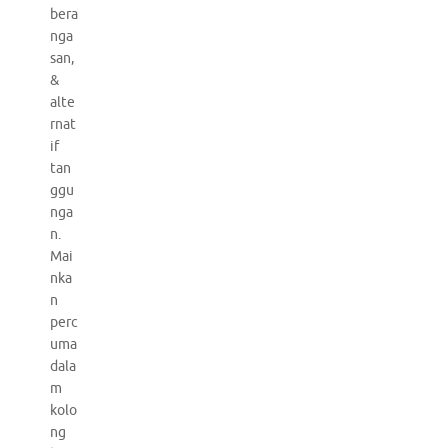
bera
nga
san,
&
alte
rnat
if
tan
ggu
nga
n.
Mai
nka
n
perc
uma
dala
m
kolo
ng