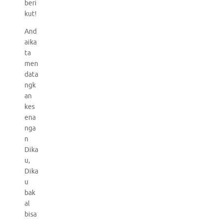
beri
kut!
And
aika
ta
men
data
ngk
an
kes
ena
nga
n
Dika
u,
Dika
u
bak
al
bisa