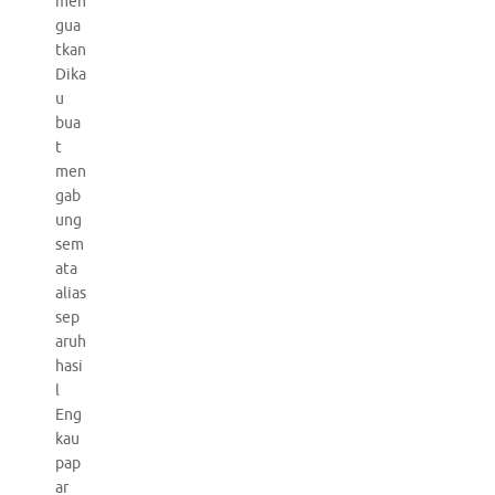
men
gua
tkan
Dika
u
bua
t
men
gab
ung
sem
ata
alias
sep
aruh
hasi
l
Eng
kau
pap
ar