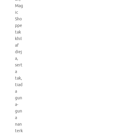
Mag
ic
Sho
ppe
tak
khil
af
diej
a,
sert
a
tak,
tiad
a
gun
a-
gun
a
nan
terk