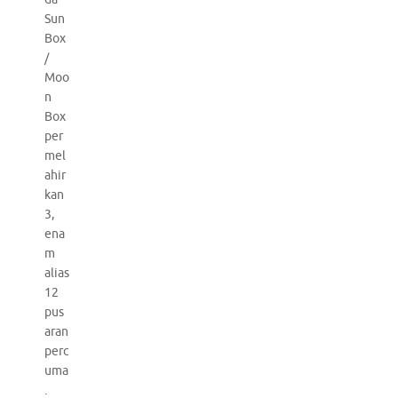
Sun
Box
/
Moo
n
Box
per
mel
ahir
kan
3,
ena
m
alias
12
pus
aran
perc
uma
.