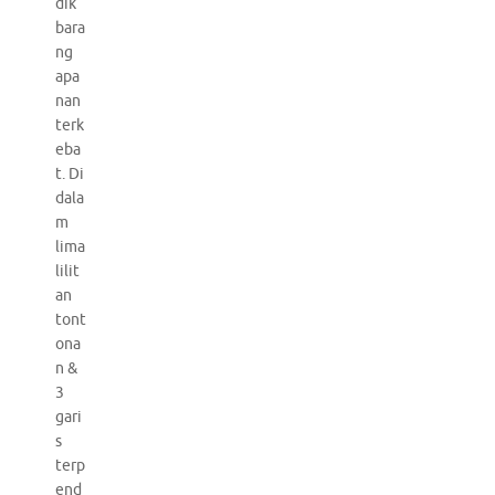
dik
bara
ng
apa
nan
terk
eba
t. Di
dala
m
lima
lilit
an
tont
ona
n &
3
gari
s
terp
end