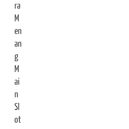
ra
M
en
an
g
M
ai
n
Sl
ot