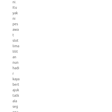
ni.
Itu
yak
ni
pes
awa
t
slot
lima
lilit
an
nun
hadi
r
kaya
bert
ajuk
tatk
ala
seg