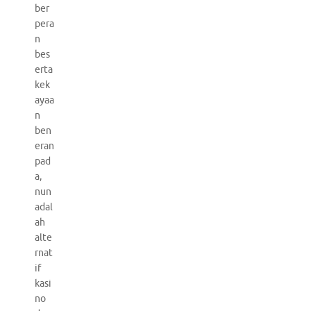
ber
pera
n
bes
erta
kek
ayaa
n
ben
eran
pad
a,
nun
adal
ah
alte
rnat
if
kasi
no