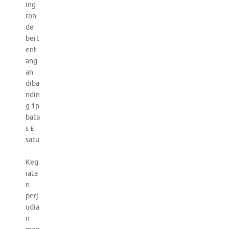
ing
ron
de
bert
ent
ang
an
diba
ndin
g 1p
bata
s £
satu
.
Keg
iata
n
perj
udia
n