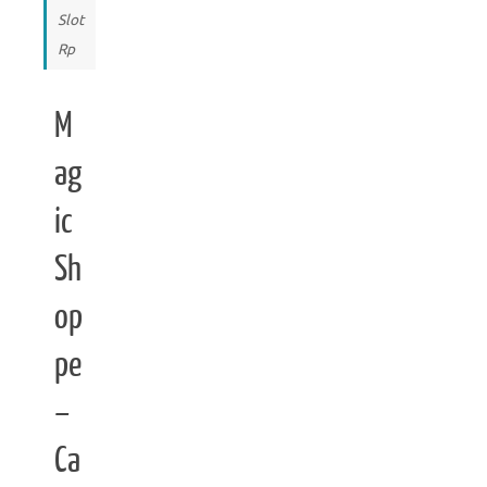
Slot
Rp
M
ag
ic
Sh
op
pe
–
Ca