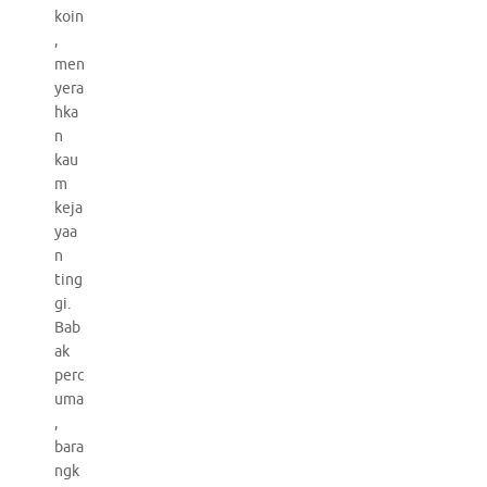
koin
,
men
yera
hka
n
kau
m
keja
yaa
n
ting
gi.
Bab
ak
perc
uma
,
bara
ngk