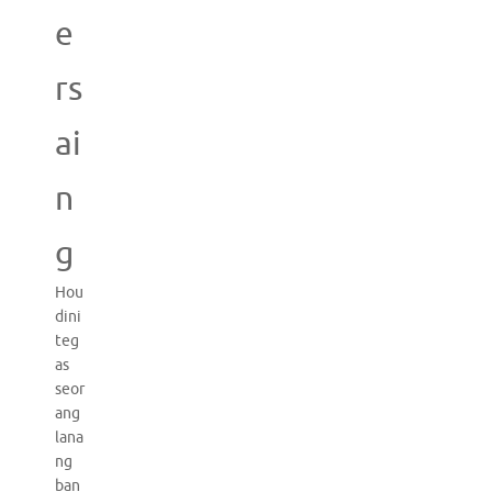
e
rs
ai
n
g
Hou
dini
teg
as
seor
ang
lana
ng
ban