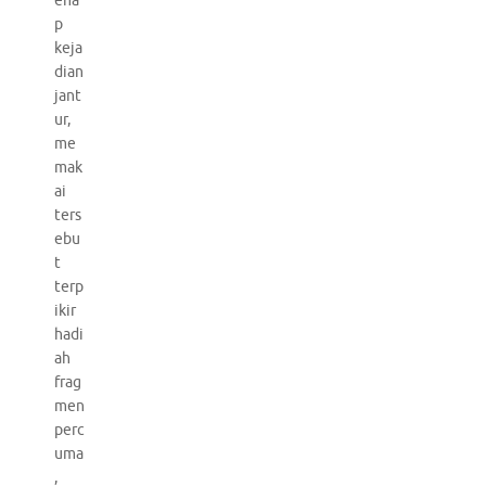
ena
p
keja
dian
jant
ur,
me
mak
ai
ters
ebu
t
terp
ikir
hadi
ah
frag
men
perc
uma
,