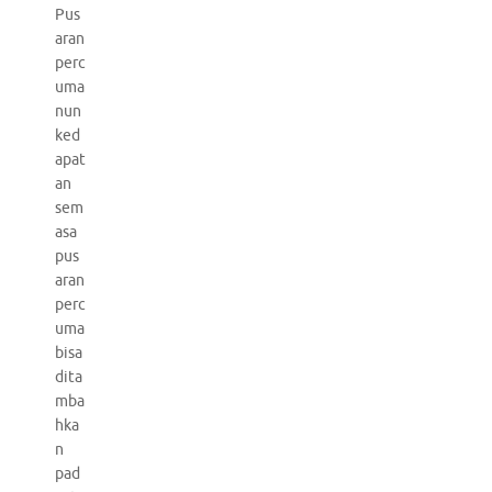
Pus
aran
perc
uma
nun
ked
apat
an
sem
asa
pus
aran
perc
uma
bisa
dita
mba
hka
n
pad