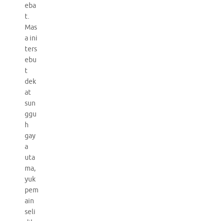
eba
t.
Mas
a ini
ters
ebu
t
dek
at
sun
ggu
h
gay
a
uta
ma,
yuk
pem
ain
seli