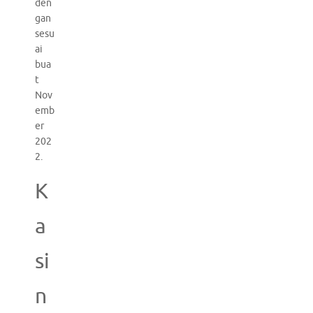
den
gan
sesu
ai
bua
t
Nov
emb
er
202
2.
K
a
si
n