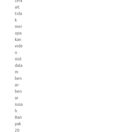
terk
ait
tida
k
mer
upa
kan
vide
o
slot
dala
m
ben
ar-
ben
ar
susa
h.
Ban
yak
20