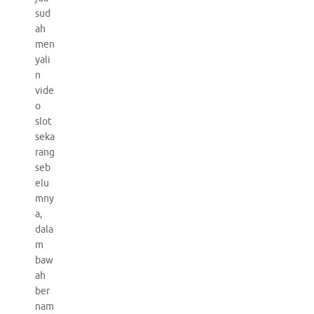
sud
ah
men
yali
n
vide
o
slot
seka
rang
seb
elu
mny
a,
dala
m
baw
ah
ber
nam