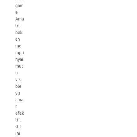
gam
e
Ama
tic
buk
an
me
mpu
nyai
mut
u
visi
ble
yg
ama
t
efek
tif,
slit
ini