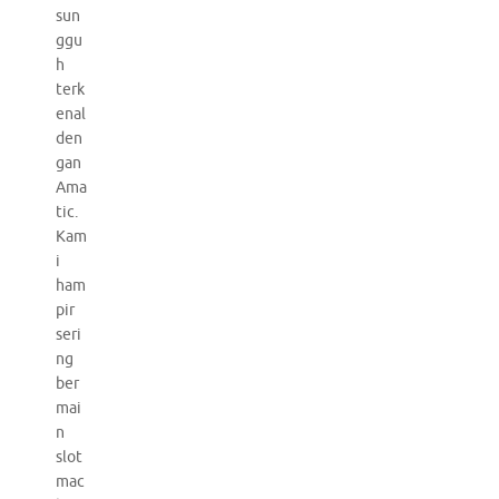
sun
ggu
h
terk
enal
den
gan
Ama
tic.
Kam
i
ham
pir
seri
ng
ber
mai
n
slot
mac