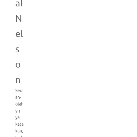
al
N
el
s
o
n
Seol
ah-
olah
yg
ya
kata
kan,