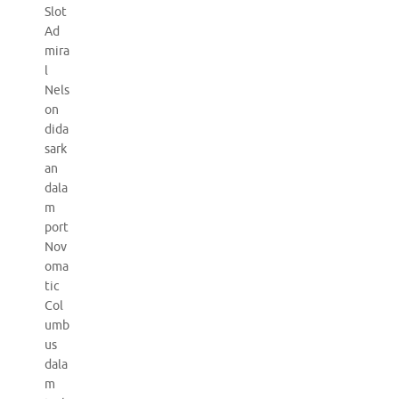
Slot
Ad
mira
l
Nels
on
dida
sark
an
dala
m
port
Nov
oma
tic
Col
umb
us
dala
m