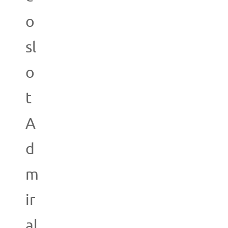
o
sl
o
t
A
d
m
ir
al