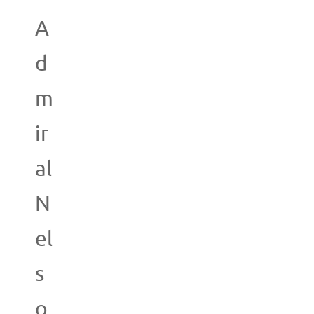
A
d
m
ir
al
N
el
s
o