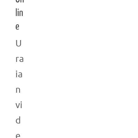
lin
e
U
ra
ia
n
vi
d
e