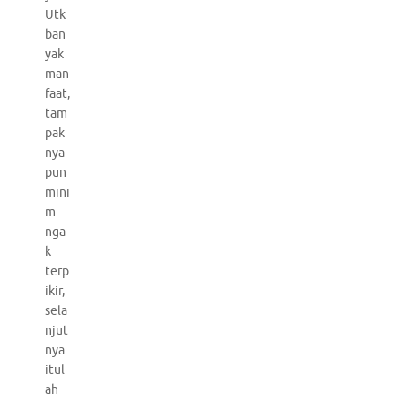
Utk
ban
yak
man
faat,
tam
pak
nya
pun
mini
m
nga
k
terp
ikir,
sela
njut
nya
itul
ah