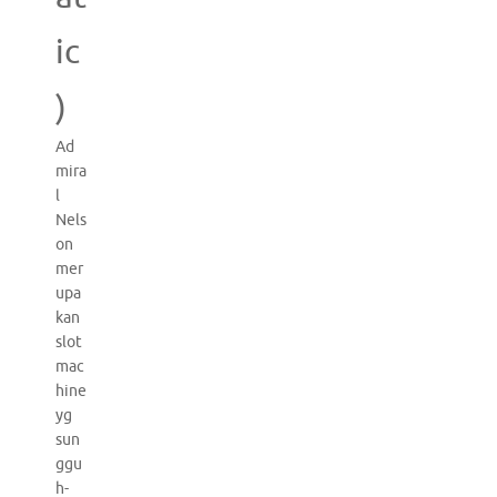
ic
)
Ad
mira
l
Nels
on
mer
upa
kan
slot
mac
hine
yg
sun
ggu
h-