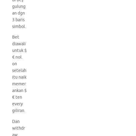
gulung
an dgn
3 baris
simbol.
Bet
diawali
untuk $
€ nol.
on
setelah
itu naik
memer
ankan $
€ ten
every
giliran.
Dan
withdr
aw