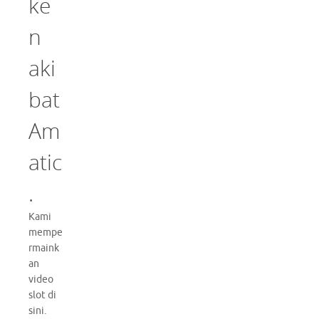
ke
n
aki
bat
Am
atic
.
Kami
mempe
rmaink
an
video
slot di
sini.