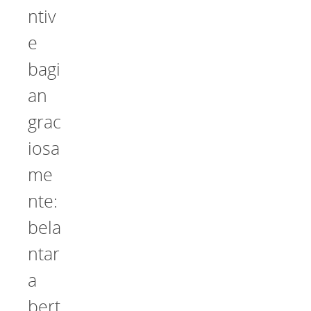
ntiv
e
bagi
an
grac
iosa
me
nte:
bela
ntar
a
bert