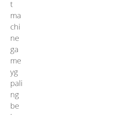
t
ma
chi
ne
ga
me
yg
pali
ng
be