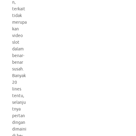
n,
terkait
tidak
merupa
kan
video
slot
dalam
benar-
benar
susah.
Banyak
20
lines
tentu,
selanju
tnya
pertan
dingan
dimaini
di beş