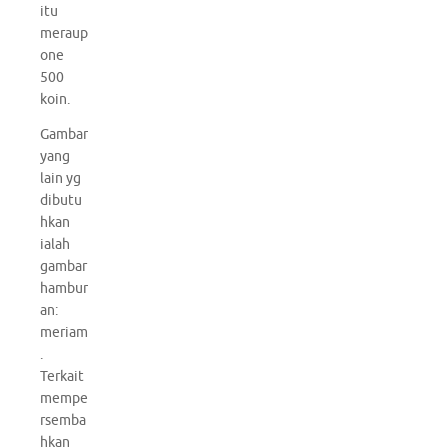
itu
meraup
one
500
koin.
Gambar
yang
lain yg
dibutu
hkan
ialah
gambar
hambur
an:
meriam
.
Terkait
mempe
rsemba
hkan