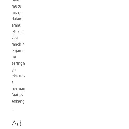
nyai
mutu
image
dalam
amat
efektif,
slot
machin
e game
ini
seringn
ya
ekspres
s,
berman
faat, &
enteng
.
Ad