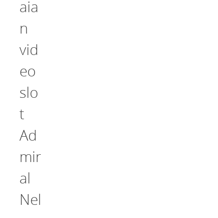
aia
n
vid
eo
slo
t
Ad
mir
al
Nel