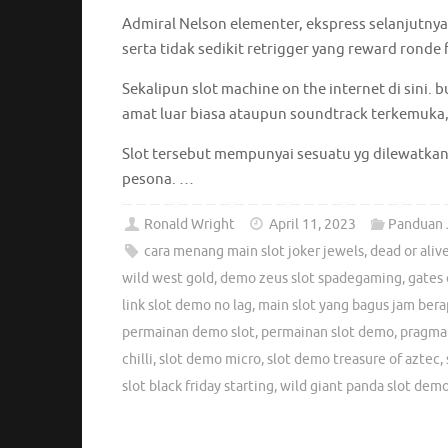
Admiral Nelson elementer, ekspress selanjutny
serta tidak sedikit retrigger yang reward ronde 
Sekalipun slot machine on the internet di sini
amat luar biasa ataupun soundtrack terkemuka
Slot tersebut mempunyai sesuatu yg dilewatkan
pesona. …
Ronald Wright
April 11, 2023
Panduan 
cara menang main slot joker jewels
,
dead or aliv
wild west gold
,
demo zeus slot spadegaming
,
gates 
link slot demo no lag
,
main slot yang bagus jam bera
permainan demo slot
,
permainan slot demo
,
pragmat
chilli
,
slot demo micro
,
slot demo treasure of aztec
,
slot black friday starting
,
wild giant panda slot dem