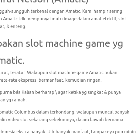
gguh-sungguh terkenal dengan Amatic. Kami hampir sering
on Amatic tdk mempunyai mutu image dalam amat efektif, slot
at, & enteng.
akan slot machine game yg
matic.
urut, teratur. Walaupun slot machine game Amatic bukan
i rata-rata ekspress, bermanfaat, kemudian ringan.
urna bila Kalian berharap \ agar ketika yg singkat & punya
an yg ramah.
ovomatic Columbus dalam terkondang, walaupun muncul banyak
lin video slot sekarang sebelumnya, dalam bawah bernama.
nesia ekstra banyak. Utk banyak manfaat, tampaknya pun mini