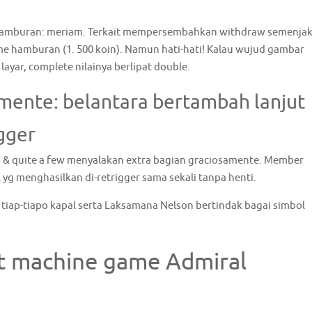
 hamburan: meriam. Terkait mempersembahkan withdraw semenja
me hamburan (1. 500 koin). Namun hati-hati! Kalau wujud gambar
layar, complete nilainya berlipat double.
amente: belantara bertambah lanjut
gger
 3 & quite a few menyalakan extra bagian graciosamente. Member
yg menghasilkan di-retrigger sama sekali tanpa henti.
 tiap-tiapo kapal serta Laksamana Nelson bertindak bagai simbol
ot machine game Admiral