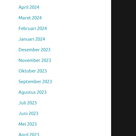
April 2024
Maret 2024
Februari 2024
Januari 2024
Desember 2023
November 2023
Oktober 2023
September 2023
Agustus 2023
Juli 2023
Juni 2023
Mei 2023
April 2023