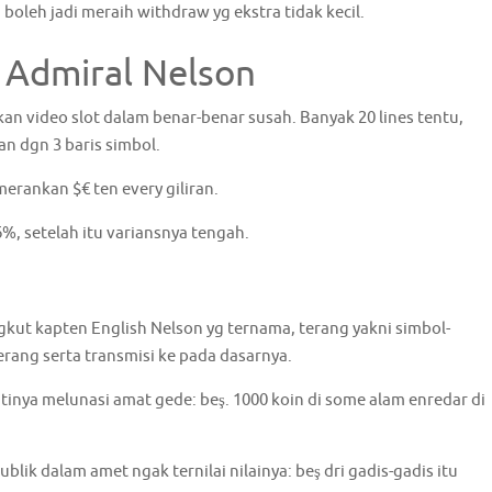
boleh jadi meraih withdraw yg ekstra tidak kecil.
n Admiral Nelson
kan video slot dalam benar-benar susah. Banyak 20 lines tentu,
an dgn 3 baris simbol.
merankan $€ ten every giliran.
 setelah itu variansnya tengah.
gkut kapten English Nelson yg ternama, terang yakni simbol-
erang serta transmisi ke pada dasarnya.
inya melunasi amat gede: beş. 1000 koin di some alam enredar di
ik dalam amet ngak ternilai nilainya: beş dri gadis-gadis itu