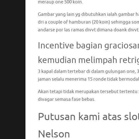
meraup one 500 koin.
Gambar yang lain yg dibutuhkan ialah gambar
dri a couple of hamburan (20 koin) sehingga so
andarse por las ramas divvt dimana doank divvt 
Incentive bagian gracios
kemudian melimpah retri
3 kapal dalam tertebar di dalam gulungan one,
jaman selalu menerima 15 ronde tidak bermodal 
Akan tetapi tidak merupakan tersebut tertentu:
divagar semasa fase bebas.
Putusan kami atas sl
Nelson