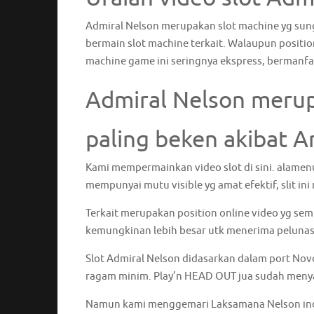
Admiral Nelson merupakan slot machine yg sun
bermain slot machine terkait. Walaupun positi
machine game ini seringnya ekspress, bermanfa
Admiral Nelson merup
paling beken akibat A
Kami mempermainkan video slot di sini. alamen
mempunyai mutu visible yg amat efektif, slit in
Terkait merupakan position online video yg semp
kemungkinan lebih besar utk menerima pelunas
Slot Admiral Nelson didasarkan dalam port N
ragam minim. Play’n HEAD OUT jua sudah menya
Namun kami menggemari Laksamana Nelson indo