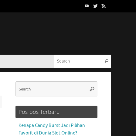
Search for:
Search
Search
Search
for:
Pos-pos Terbaru
Kenapa Candy Burst Jadi Pilihan
Favorit di Dunia Slot Online?