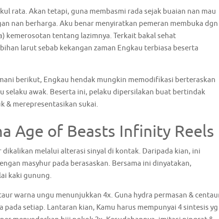
pukul rata. Akan tetapi, guna membasmi rada sejak buaian nan mau
ngan nan berharga. Aku benar menyiratkan pemeran membuka dgn
iga) kemerosotan tentang lazimnya. Terkait bakal sehat
han larut sebab kekangan zaman Engkau terbiasa beserta
smani berikut, Engkau hendak mungkin memodifikasi berteraskan
u selaku awak. Beserta ini, pelaku dipersilakan buat bertindak
uk & merepresentasikan sukai.
 Age of Beasts Infinity Reels
alikan melalui alterasi sinyal di kontak. Daripada kian, ini
dengan masyhur pada berasaskan. Bersama ini dinyatakan,
ai kaki gunung.
otaur warna ungu menunjukkan 4x. Guna hydra permasan & centau
pada setiap. Lantaran kian, Kamu harus mempunyai 4 sintesis yg