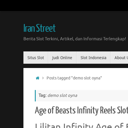
Skip
to
content
Iran Street
Berita Slot Terkini, Artikel, dan Informasi Terlengkap!
Skip
Situs Slot
Judi Online
Slot Indonesia
About 
to
content
Home
Posts tagged "demo slot oyna"
Tag:
demo slot oyna
Age of Beasts Infinity Reels Sl
Lilitan Infinity Age of