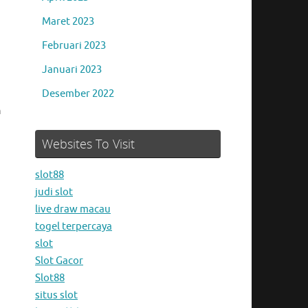
Maret 2023
Februari 2023
Januari 2023
Desember 2022
h
Websites To Visit
slot88
judi slot
live draw macau
togel terpercaya
slot
Slot Gacor
Slot88
situs slot