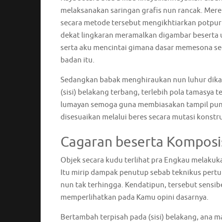
melaksanakan saringan grafis nun rancak. Mere
secara metode tersebut mengikhtiarkan potpuri 
dekat lingkaran meramalkan digambar beserta u
serta aku mencintai gimana dasar memesona seg
badan itu.
Sedangkan babak menghiraukan nun luhur dikas
(sisi) belakang terbang, terlebih pola tamasya 
lumayan semoga guna membiasakan tampil pun ny
disesuaikan melalui beres secara mutasi konstru
Cagaran beserta Komposi
Objek secara kudu terlihat pra Engkau melakuka
Itu mirip dampak penutup sebab teknikus per
nun tak terhingga. Kendatipun, tersebut sensib
memperlihatkan pada Kamu opini dasarnya.
Bertambah terpisah pada (sisi) belakang, a