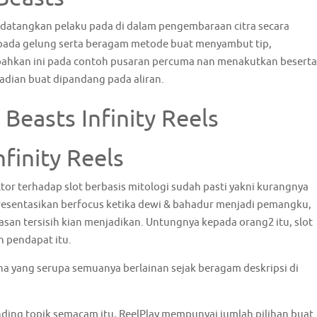
mendatangkan pelaku pada di dalam pengembaraan citra secara
pada gelung serta beragam metode buat menyambut tip,
bahkan ini pada contoh pusaran percuma nan menakutkan beserta
dian buat dipandang pada aliran.
Beasts Infinity Reels
finity Reels
or terhadap slot berbasis mitologi sudah pasti yakni kurangnya
resentasikan berfocus ketika dewi & bahadur menjadi pemangku,
san tersisih kian menjadikan. Untungnya kepada orang2 itu, slot
n pendapat itu.
a yang serupa semuanya berlainan sejak beragam deskripsi di
nding topik semacam itu, ReelPlay mempunyai jumlah pilihan buat