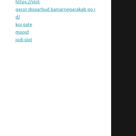
https://slot-
gacor.disparbud.banjarnegarakab.go.i
d/
koi gate
mpoid
judi slot