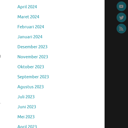
April 2024
Maret 2024
Februari 2024
Januari 2024
Desember 2023
g
November 2023
Oktober 2023
September 2023
Agustus 2023
Juli 2023
.
Juni 2023
Mei 2023
April 2023