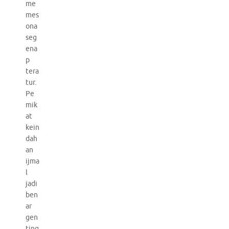
me
mes
ona
seg
ena
p
tera
tur.
Pe
mik
at
kein
dah
an
ijma
l
jadi
ben
ar
gen
ting