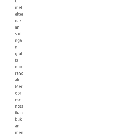
t
mel
aksa
nak
an
sari
nga
n
graf
is
nun
ranc
ak.
Mer
epr
ese
ntas
ikan
buk
an
men