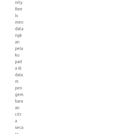
nity
Ree
ls
men
data
ngk
an
pela
ku
pad
a di
dala
m
pen
gem
bara
an
citr
a
seca