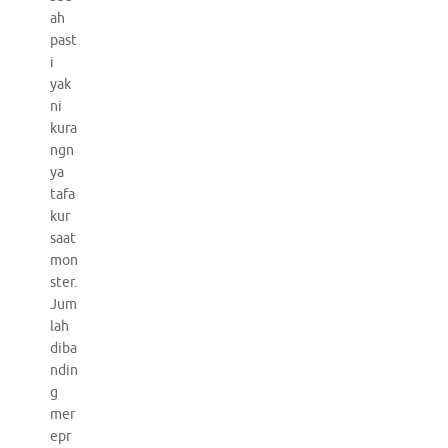
ah
past
i
yak
ni
kura
ngn
ya
tafa
kur
saat
mon
ster.
Jum
lah
diba
ndin
g
mer
epr