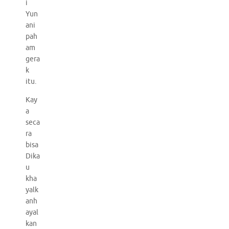
i
Yun
ani
pah
am
gera
k
itu.
Kay
a
seca
ra
bisa
Dika
u
kha
yalk
anh
ayal
kan