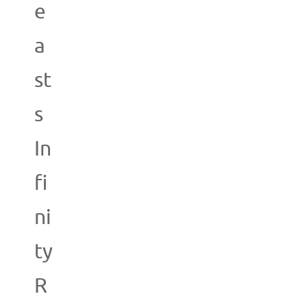
e
a
st
s
In
fi
ni
ty
R