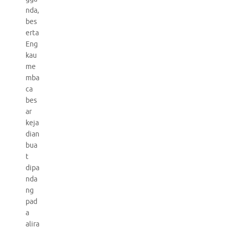
nda,
bes
erta
Eng
kau
me
mba
ca
bes
ar
keja
dian
bua
t
dipa
nda
ng
pad
a
alira