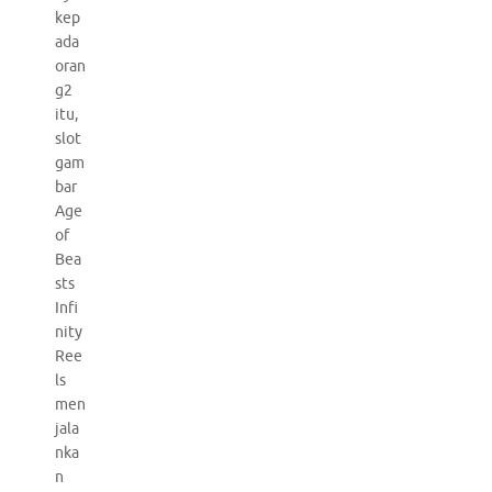
kep
ada
oran
g2
itu,
slot
gam
bar
Age
of
Bea
sts
Infi
nity
Ree
ls
men
jala
nka
n