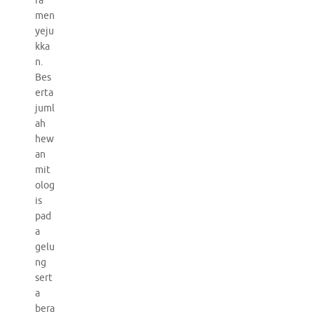
ra
men
yeju
kka
n.
Bes
erta
juml
ah
hew
an
mit
olog
is
pad
a
gelu
ng
sert
a
bera