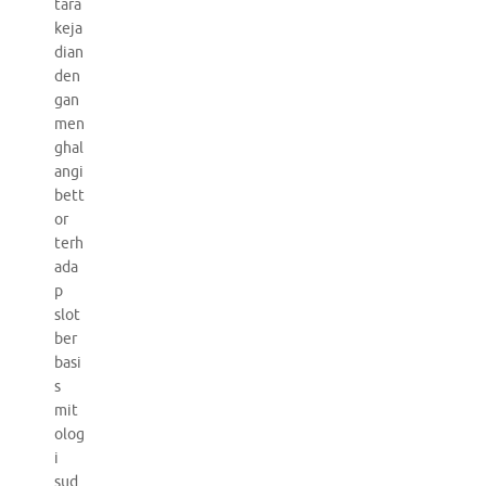
tara
keja
dian
den
gan
men
ghal
angi
bett
or
terh
ada
p
slot
ber
basi
s
mit
olog
i
sud