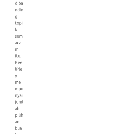
diba
ndin
g
topi
k
sem
aca
m
itu,
Ree
lPla
y
me
mpu
nyai
juml
ah
pilih
an
bua