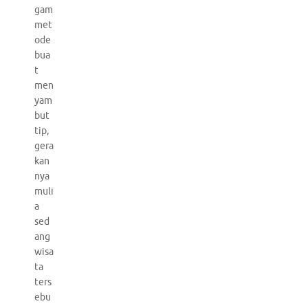
gam
met
ode
bua
t
men
yam
but
tip,
gera
kan
nya
muli
a
sed
ang
wisa
ta
ters
ebu