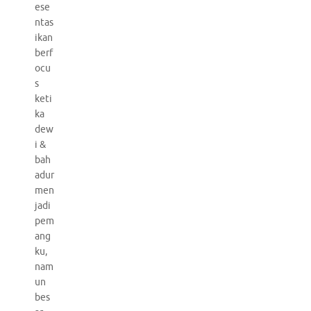
ese
ntas
ikan
berf
ocu
s
keti
ka
dew
i &
bah
adur
men
jadi
pem
ang
ku,
nam
un
bes