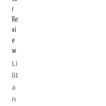
r
Re
vi
e
w
Li
lit
a
n