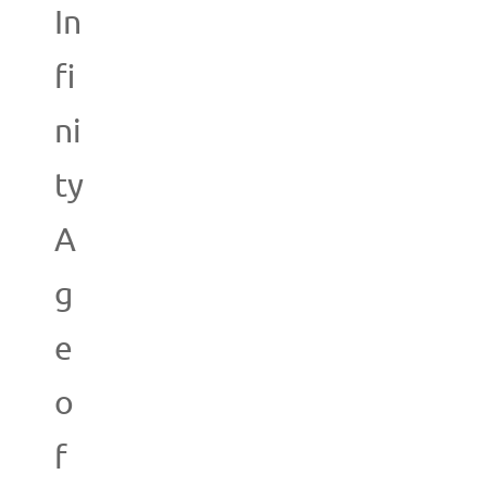
In
fi
ni
ty
A
g
e
o
f