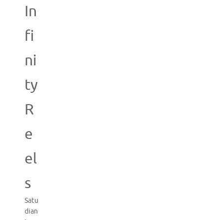
In
fi
ni
ty
R
e
el
s
Satu
dian