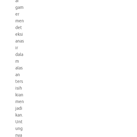
ar
gam
er
men
det
eksi
anas
ir
dala
m
alas
an
ters
isih
kian
men
jadi
kan.
Unt
ung
nya