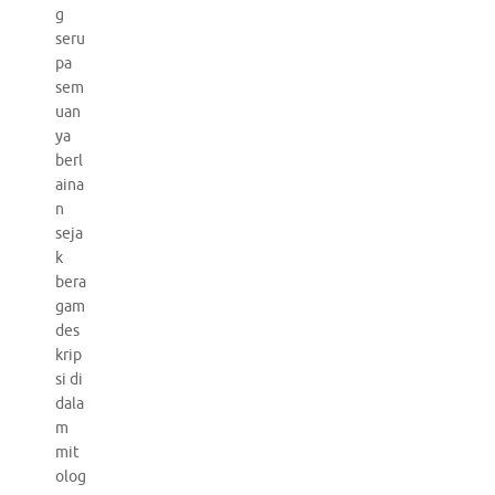
g
seru
pa
sem
uan
ya
berl
aina
n
seja
k
bera
gam
des
krip
si di
dala
m
mit
olog