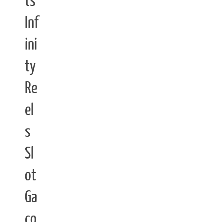
ts
Inf
ini
ty
Re
el
s
Sl
ot
Ga
co