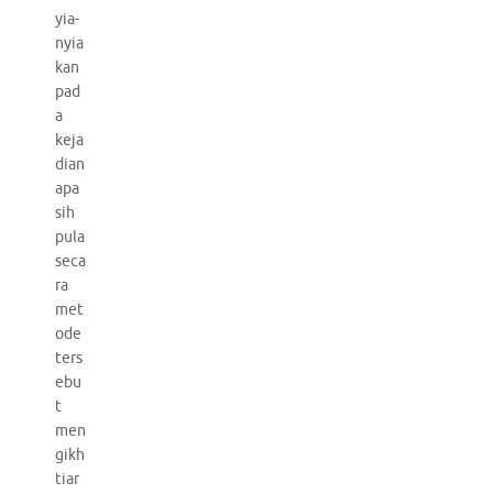
yia-
nyia
kan
pad
a
keja
dian
apa
sih
pula
seca
ra
met
ode
ters
ebu
t
men
gikh
tiar