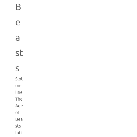
B
e
a
st
s
Slot
on-
line
The
Age
of
Bea
sts
Infi