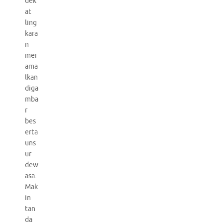
dek
at
ling
kara
n
mer
ama
lkan
diga
mba
r
bes
erta
uns
ur
dew
asa.
Mak
in
tan
da