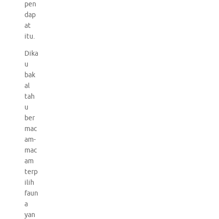
pen
dap
at
itu.
Dika
u
bak
al
tah
u
ber
mac
am-
mac
am
terp
ilih
faun
a
yan