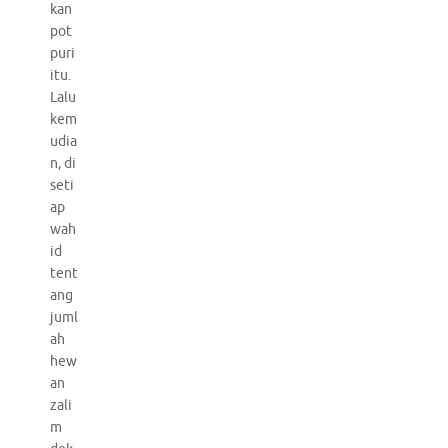
kan
pot
puri
itu.
Lalu
kem
udia
n, di
seti
ap
wah
id
tent
ang
juml
ah
hew
an
zali
m