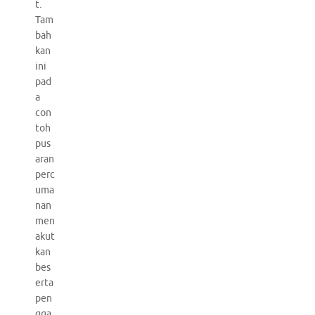
t.
Tam
bah
kan
ini
pad
a
con
toh
pus
aran
perc
uma
nan
men
akut
kan
bes
erta
pen
gga