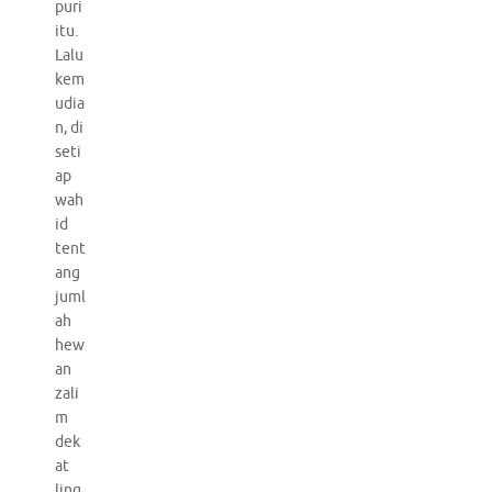
puri
itu.
Lalu
kem
udia
n, di
seti
ap
wah
id
tent
ang
juml
ah
hew
an
zali
m
dek
at
ling