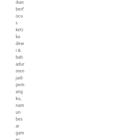
ikan
berf
ocu
s
keti
ka
dew
i &
bah
adur
men
jadi
pem
ang
ku,
nam
un
bes
ar
gam
er