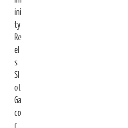
ini
ty
Re
el
s
Sl
ot
Ga
co
r