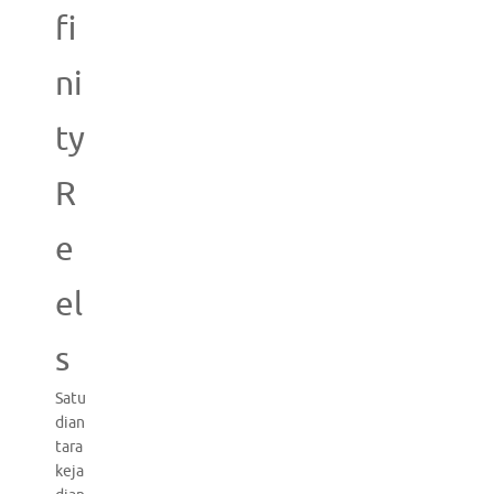
fi
ni
ty
R
e
el
s
Satu
dian
tara
keja