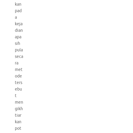
kan
pad
a
keja
dian
apa
sih
pula
seca
ra
met
ode
ters
ebu
t
men
gikh
tiar
kan
pot