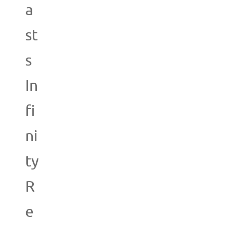
a
st
s
In
fi
ni
ty
R
e