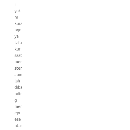
i
yak
ni
kura
ngn
ya
tafa
kur
saat
mon
ster.
Jum
lah
diba
ndin
g
mer
epr
ese
ntas