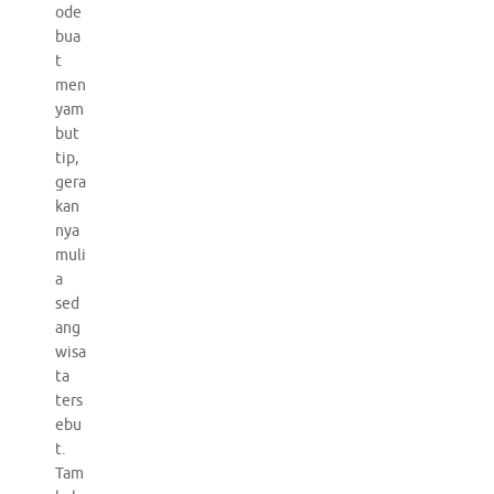
ode
bua
t
men
yam
but
tip,
gera
kan
nya
muli
a
sed
ang
wisa
ta
ters
ebu
t.
Tam