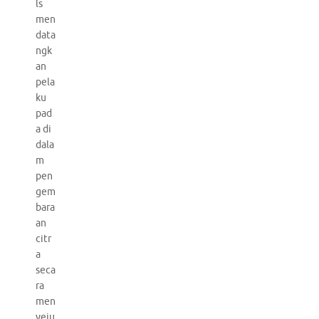
ls
men
data
ngk
an
pela
ku
pad
a di
dala
m
pen
gem
bara
an
citr
a
seca
ra
men
yeju