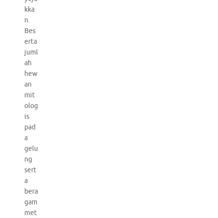
kka
n.
Bes
erta
juml
ah
hew
an
mit
olog
is
pad
a
gelu
ng
sert
a
bera
gam
met