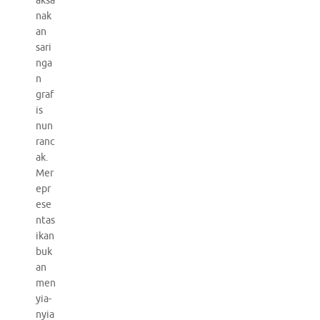
aksa
nak
an
sari
nga
n
graf
is
nun
ranc
ak.
Mer
epr
ese
ntas
ikan
buk
an
men
yia-
nyia