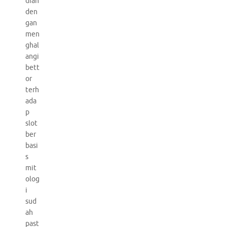
dian
den
gan
men
ghal
angi
bett
or
terh
ada
p
slot
ber
basi
s
mit
olog
i
sud
ah
past