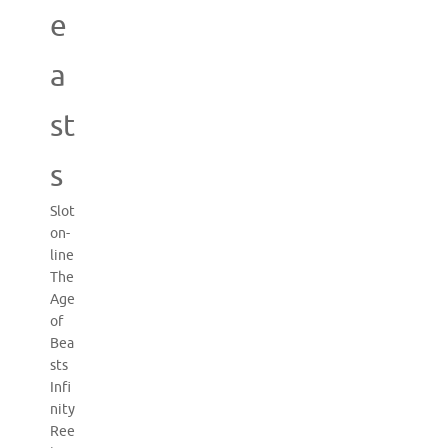
e
a
st
s
Slot
on-
line
The
Age
of
Bea
sts
Infi
nity
Ree