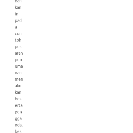
bah
kan
ini
pad
a
con
toh
pus
aran
perc
uma
nan
men
akut
kan
bes
erta
pen
gga
nda,
bes