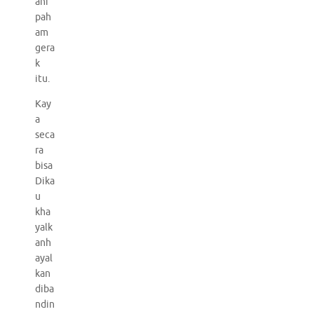
ani
pah
am
gera
k
itu.
Kay
a
seca
ra
bisa
Dika
u
kha
yalk
anh
ayal
kan
diba
ndin