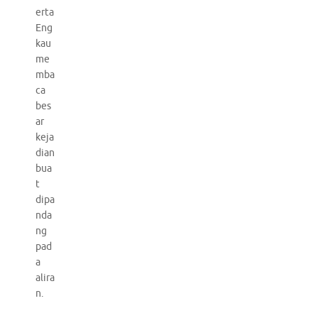
erta
Eng
kau
me
mba
ca
bes
ar
keja
dian
bua
t
dipa
nda
ng
pad
a
alira
n.