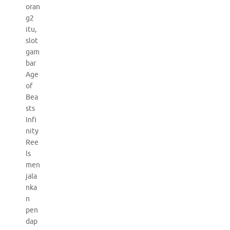
oran
g2
itu,
slot
gam
bar
Age
of
Bea
sts
Infi
nity
Ree
ls
men
jala
nka
n
pen
dap