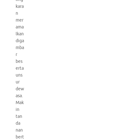
kara
n
mer
ama
lkan
diga
mba
r
bes
erta
uns
ur
dew
asa.
Mak
in
tan
da
nan
bert