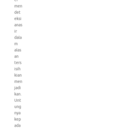
men
det
eksi
anas
ir
dala
m
alas
an
ters
isih
kian
men
jadi
kan.
Unt
ung
nya
kep
ada