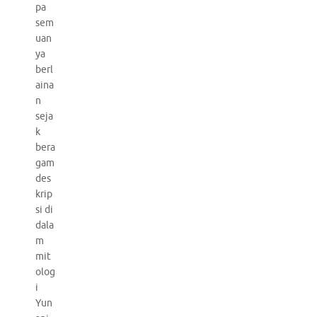
pa
sem
uan
ya
berl
aina
n
seja
k
bera
gam
des
krip
si di
dala
m
mit
olog
i
Yun