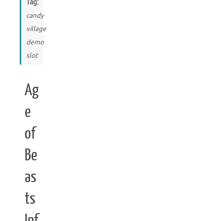
Tag:
candy
village
demo
slot
Ag
e
of
Be
as
ts
Inf