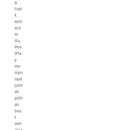
g
topi
k
sem
aca
m
itu,
Ree
lPla
y
me
mpu
nyai
juml
ah
pilih
an
bua
t
mel