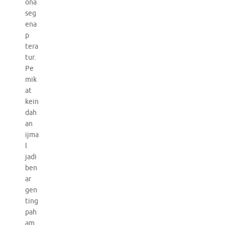
ona
seg
ena
p
tera
tur.
Pe
mik
at
kein
dah
an
ijma
l
jadi
ben
ar
gen
ting
pah
am