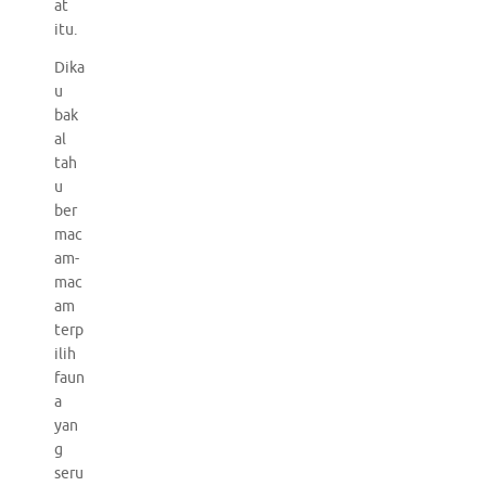
at
itu.
Dika
u
bak
al
tah
u
ber
mac
am-
mac
am
terp
ilih
faun
a
yan
g
seru