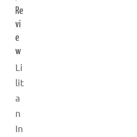
Re
vi
e
w
Li
lit
a
n
In