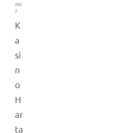
202
2.
K
a
si
n
o
H
ar
ta