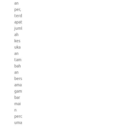
an
per,
terd
apat
juml
ah
kes
uka
an
tam
bah
an
bers
ama
gam
bar
mai
n
perc
uma