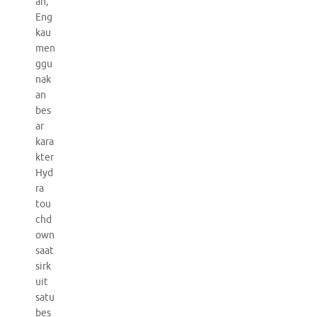
an,
Eng
kau
men
ggu
nak
an
bes
ar
kara
kter
Hyd
ra
tou
chd
own
saat
sirk
uit
satu
bes