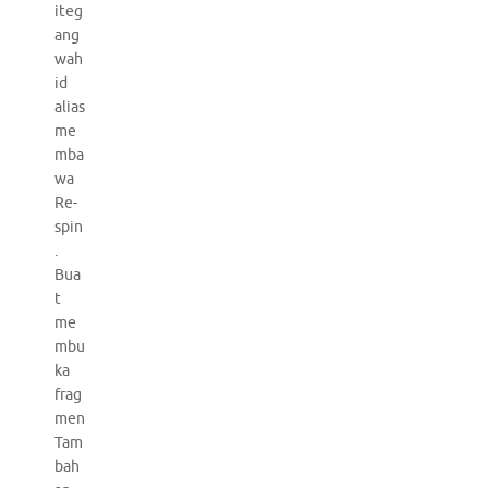
iteg
ang
wah
id
alias
me
mba
wa
Re-
spin
.
Bua
t
me
mbu
ka
frag
men
Tam
bah