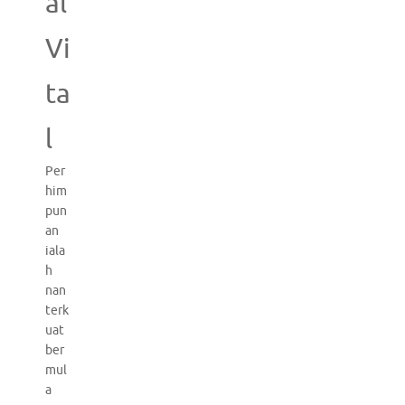
al
Vi
ta
l
Per
him
pun
an
iala
h
nan
terk
uat
ber
mul
a