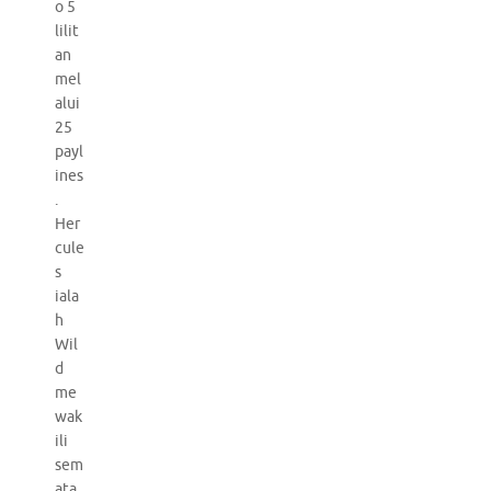
o 5
lilit
an
mel
alui
25
payl
ines
.
Her
cule
s
iala
h
Wil
d
me
wak
ili
sem
ata