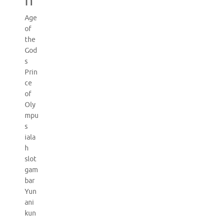
n
Age
of
the
God
s
Prin
ce
of
Oly
mpu
s
iala
h
slot
gam
bar
Yun
ani
kun