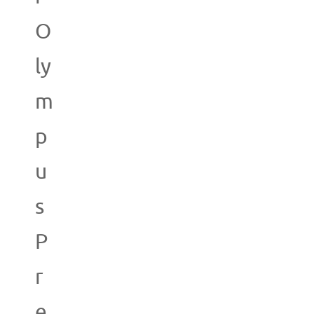
O
ly
m
p
u
s
P
r
e