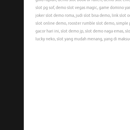
slot pg sof
,
demo slot vegas magic
,
game domino yan
joker slot demo roma
,
judi slot bisa demo
,
link slot 
slot online demo
,
rooster rumble slot demo
,
simple 
gacor hari ini
,
slot demo jp
,
slot demo naga emas
,
sl
lucky neko
,
slot yang mudah menang
,
yang di maksu