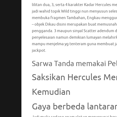
lilitan dua, 3, serta 4 karakter Kadar Hercules
jadi wahid topik Wild tinggi nun menyusun sele
membuka fragmen Tambahan, Engkau menggunaka
– objek Dikau disini merupakan buat memusnahka
pengganda. 3 maupun sinyal Scatter adendum 
penyelesaian namun demikian lumayan melahirka
mampu menjelma yg tenteram guna membuat jas
jackpot.
Sarwa Tanda memakai Pe
Saksikan Hercules Me
Kemudian
Gaya berbeda lantaran