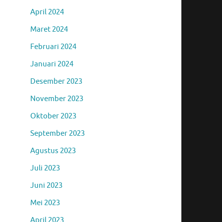
April 2024
Maret 2024
Februari 2024
Januari 2024
Desember 2023
November 2023
Oktober 2023
September 2023
Agustus 2023
Juli 2023
Juni 2023
Mei 2023
April 2023