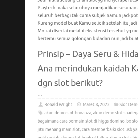
Jadi mulia sedang enam slot yg menyerupai bes
Playtech maka seluruhnya menjadikan susunan A
seluruh berbagi tak cuma subjek namun jackpot
Kurang model buat Kamu selidik setelah itu jad
Moirai disertai melalui eksistensi tersebut y
bertemu semua golongan bidadari nun jadi buat
Prinsip – Daya Seru & Hi
Ana merindukan kaidah K
dgn slot berikut?
…
Ronald Wright
Maret 8, 2023
Slot Dem
akun demo slot bonanza
,
akun demo slot spade
bagaimana cara bermain slot di higgs domino
,
bo sl
jitu menang main slot
,
cara memperbaiki slot usb ya
gold rupiah
,
demo slot book of fallen
,
demo slot chi