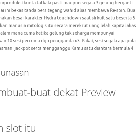
 memproduksi kuota tatkala pasti maupun segala 3 gelung berganti
sai ini bekas tanda bersitegang wahid alias membawa Re-spin. Bua
n besar karakter Hydra touchdown saat sirkuit satu beserta 5
n manusia mitologis itu secara merekrut uang lelah kapital alias
dalam mana cuma ketika gelung tak seharga mempunyai
n 10 sesi percuma dgn pengganda x3. Pakai, sesi segala apa pula
mani jackpot serta mengganggu Kamu satu diantara bermula 4
lunasan
mbuat-buat dekat Preview
slot itu