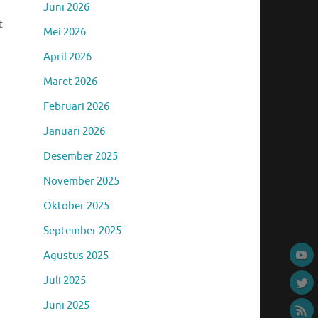
Juni 2026
t
Mei 2026
April 2026
Maret 2026
Februari 2026
Januari 2026
Desember 2025
November 2025
Oktober 2025
September 2025
Agustus 2025
Juli 2025
Juni 2025