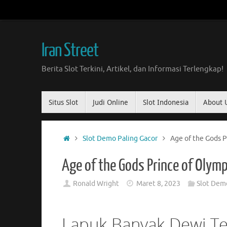
Skip
to
content
Iran Street
Berita Slot Terkini, Artikel, dan Informasi Terlengkap!
Skip
Situs Slot
Judi Online
Slot Indonesia
About 
to
content
Home
Slot Demo Paling Gacor
Age of the Gods P
Age of the Gods Prince of Olym
Ronald Wright
Maret 8, 2023
Slot Dem
Lapuk Banyak Dewi Te