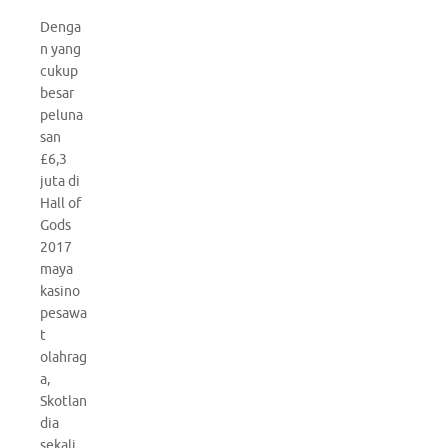
Denga
n yang
cukup
besar
peluna
san
£6,3
juta di
Hall of
Gods
2017
maya
kasino
pesawa
t
olahrag
a,
Skotlan
dia
sekali