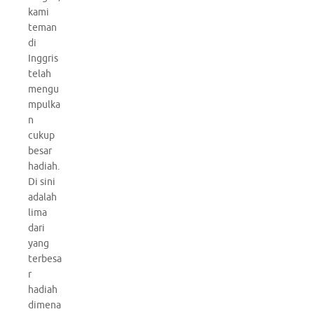
kami
teman
di
Inggris
telah
mengu
mpulka
n
cukup
besar
hadiah.
Di sini
adalah
lima
dari
yang
terbesa
r
hadiah
dimena