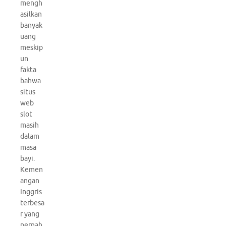
mengh
asilkan
banyak
uang
meskip
un
fakta
bahwa
situs
web
slot
masih
dalam
masa
bayi.
Kemen
angan
Inggris
terbesa
r yang
pernah