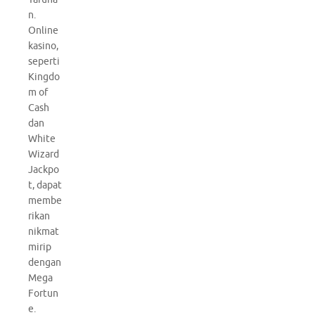
n.
Online
kasino,
seperti
Kingdo
m of
Cash
dan
White
Wizard
Jackpo
t, dapat
membe
rikan
nikmat
mirip
dengan
Mega
Fortun
e.