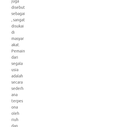
juga
disebut
sebagai
, sangat
disukai
di
masyar
akat.
Pemain
dari
segala
usia
adalah
secara
sederh
ana
terpes
ona
oleh
riuh
dan