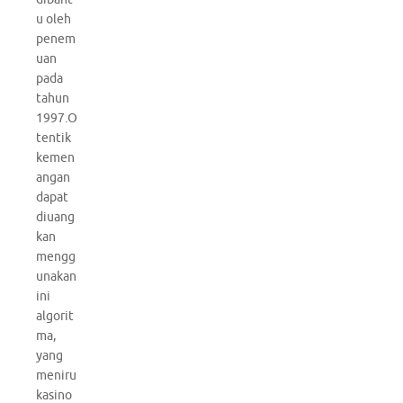
u oleh
penem
uan
pada
tahun
1997.O
tentik
kemen
angan
dapat
diuang
kan
mengg
unakan
ini
algorit
ma,
yang
meniru
kasino