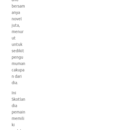
bersam
anya
novel
juta,
menur
ut
untuk
sedikit
pengu
muman
cakupa
n dari
dia.
Ini
Skotlan
dia
pemain
memili
ki