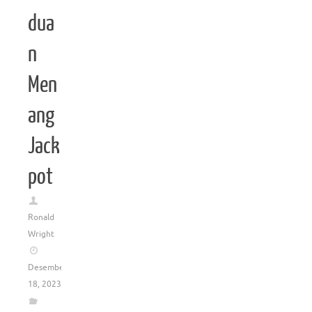
dua
n
Men
ang
Jack
pot
Ronald
Wright
Desember
18, 2023