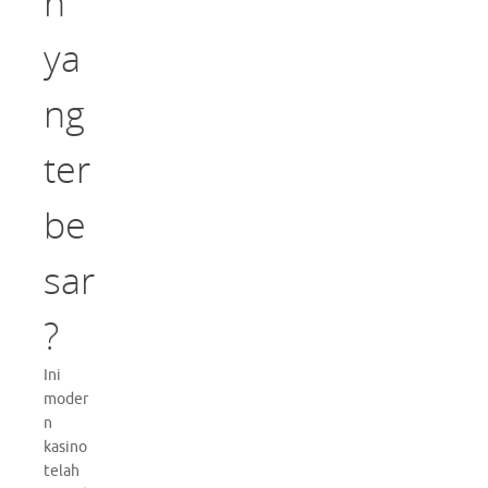
h
ya
ng
ter
be
sar
?
Ini
moder
n
kasino
telah