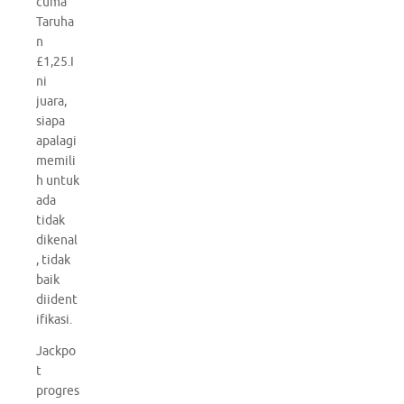
cuma
Taruha
n
£1,25.I
ni
juara,
siapa
apalagi
memili
h untuk
ada
tidak
dikenal
, tidak
baik
diident
ifikasi.
Jackpo
t
progres