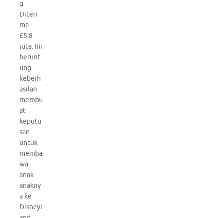
g
Diteri
ma
£5,8
juta. Ini
berunt
ung
keberh
asilan
membu
at
keputu
san
untuk
memba
wa
anak-
anakny
a ke
Disneyl
and