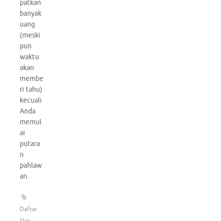
patkan
banyak
uang
(meski
pun
waktu
akan
membe
ri tahu)
kecuali
Anda
memul
ai
putara
n
pahlaw
an.
Daftar