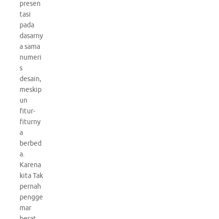
presen
tasi
pada
dasarny
a sama
numeri
s
desain,
meskip
un
fitur-
fiturny
a
berbed
a.
Karena
kita Tak
pernah
pengge
mar
berat