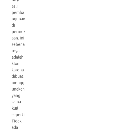
asli
pemba
ngunan
di
permuk
aan. Ini
sebena
rnya
adalah
klon
karena
dibuat
mengg
unakan
yang
sama
kuil
seperti.
Tidak
ada