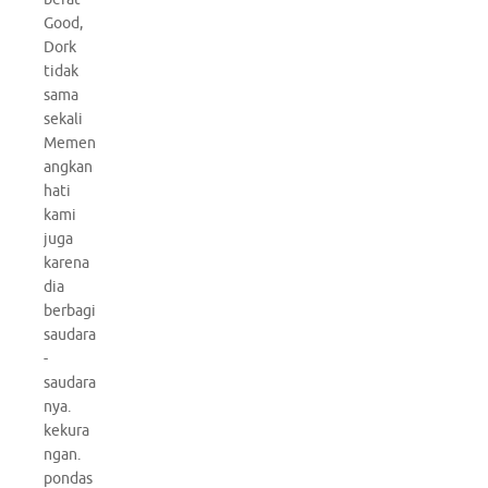
Good,
Dork
tidak
sama
sekali
Memen
angkan
hati
kami
juga
karena
dia
berbagi
saudara
-
saudara
nya.
kekura
ngan.
pondas