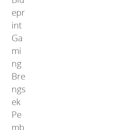
epr
int
Ga
mi
ng
Bre
ngs
ek
Pe
mb