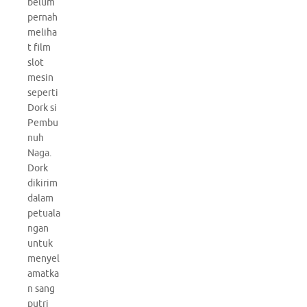
belum
pernah
meliha
t film
slot
mesin
seperti
Dork si
Pembu
nuh
Naga.
Dork
dikirim
dalam
petuala
ngan
untuk
menyel
amatka
n sang
putri