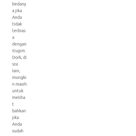
bedany
a jika
Anda
tidak
terbias
a
dengan
itugim.
Dork, di
sisi
lain,
mungki
n masih
untuk
meliha
t
bahkan
jika
Anda
sudah