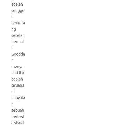
adalah
sunggu
h
berkura
ng
setelah
bermai
n
Goodda
n
menya
dari itu
adalah
tiruan.I
ni
hanyala
h
sebuah
berbed
a visual