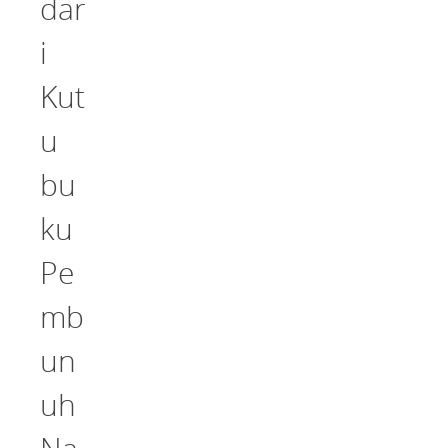
dar
i
Kut
u
bu
ku
Pe
mb
un
uh