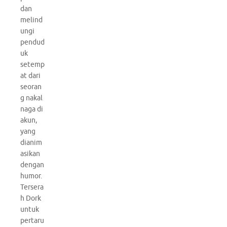
dan
melind
ungi
pendud
uk
setemp
at dari
seoran
g nakal
naga di
akun,
yang
dianim
asikan
dengan
humor.
Tersera
h Dork
untuk
pertaru