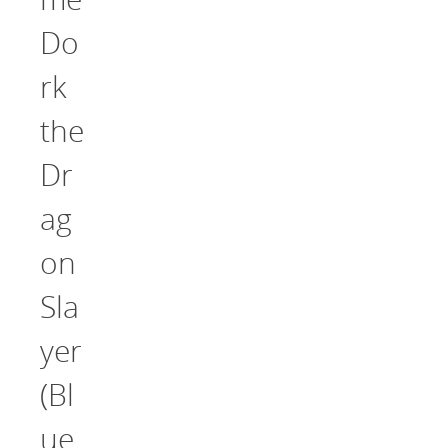
Do
rk
the
Dr
ag
on
Sla
yer
(Bl
ue