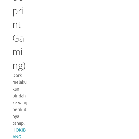
pri
nt
Ga
mi
ng)
Dork
melaku
kan
pindah
ke yang
berikut
nya
tahap,
HOKIB
ANG