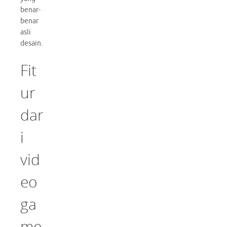
benar-
benar
asli
desain.
Fit
ur
dar
i
vid
eo
ga
me