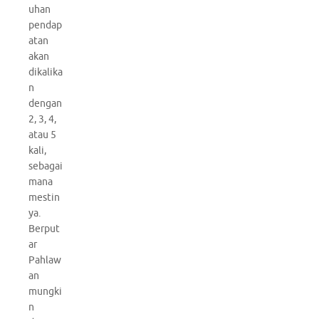
uhan
pendap
atan
akan
dikalika
n
dengan
2, 3, 4,
atau 5
kali,
sebagai
mana
mestin
ya.
Berput
ar
Pahlaw
an
mungki
n