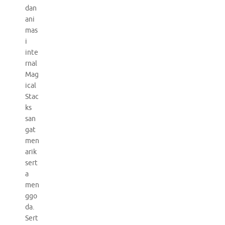
dan
ani
mas
i
inte
rnal
Mag
ical
Stac
ks
san
gat
men
arik
sert
a
men
ggo
da.
Sert