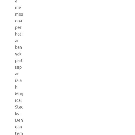
a
me
mes
ona
per
hati
an
ban
yak
part
isip
an
iala
h
Mag
ical
Stac
ks.
Den
gan
tem