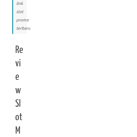
link
slot
promo
terbaru
Re
vi
e
w
Sl
ot
M