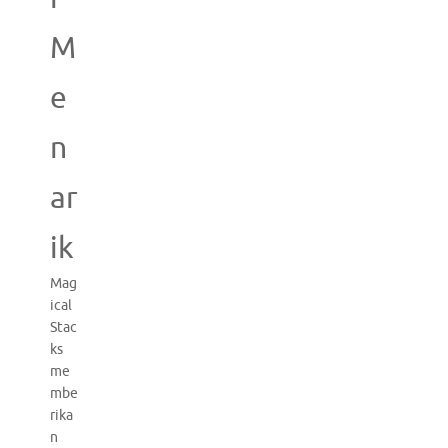
M
e
n
ar
ik
Mag
ical
Stac
ks
me
mbe
rika
n