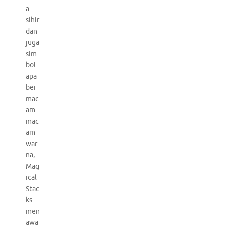
a
sihir
dan
juga
sim
bol
apa
ber
mac
am-
mac
am
war
na,
Mag
ical
Stac
ks
men
awa