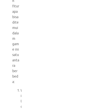
h
fitur
apa
bisa
dite
mui
dala
m
gam
e ini
satu
anta
ra
ber
bed
a:
W
i
l
d