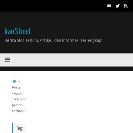
Skip
to
content
Iran Street
Berita Slot Terkini, Artikel, dan Informasi Terlengkap!
Home
Posts
tagged
"link slot
promo
terbaru"
Tag: