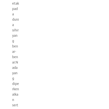
etak
pad
a
duni
a
sihir
yan
g
ben
ar-
ben
ar.N
ada
yan
g
dipe
rken
alka
n
sert