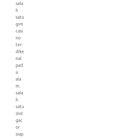
sala
h
satu
gim
casi
no
ter-
dike
nal
pad
a
ala
m.
sala
h
satu
slot
gac
or
siap