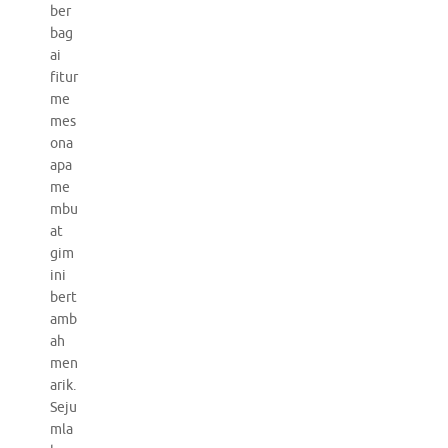
ber
bag
ai
fitur
me
mes
ona
apa
me
mbu
at
gim
ini
bert
amb
ah
men
arik.
Seju
mla