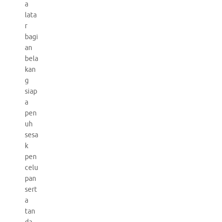
a
lata
r
bagi
an
bela
kan
g
siap
a
pen
uh
sesa
k
pen
celu
pan
sert
a
tan