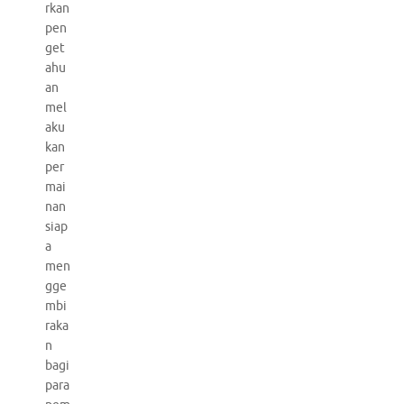
rkan
pen
get
ahu
an
mel
aku
kan
per
mai
nan
siap
a
men
gge
mbi
raka
n
bagi
para