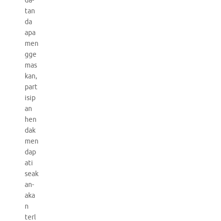
da-
tan
da
apa
men
gge
mas
kan,
part
isip
an
hen
dak
men
dap
ati
seak
an-
aka
n
terl