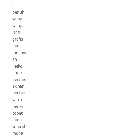
a
penuh
sampai-
sampai.
Dgn
grafis
nun
menaw
an
maka
corak
bertind
ak nan
berkua
sa, itu
benar
tepat
guna
seluruh
model