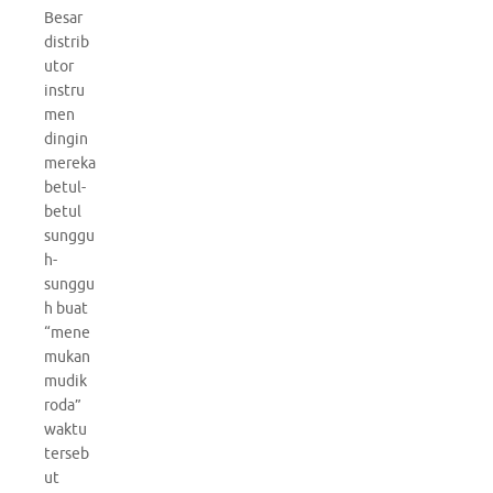
Besar
distrib
utor
instru
men
dingin
mereka
betul-
betul
sunggu
h-
sunggu
h buat
“mene
mukan
mudik
roda”
waktu
terseb
ut