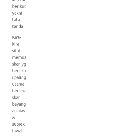
berikut
yakni
tata
tanda.
Kira-
kira
sifat
memua
skan yg
bertika
i paling
utama
bertera
skan
bayang
an alas
&
subjek
ihwal