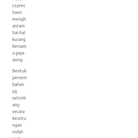
Leprec
haun
mengh
antam
hal-hal
kurang
bersam
a gaya
asing.
Bentuk
persem
bahan
yg
setimb
ang
secara
keuntu
ngan
indah