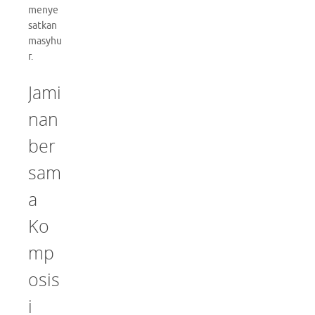
menye
satkan
masyhu
r.
Jami
nan
ber
sam
a
Ko
mp
osis
i