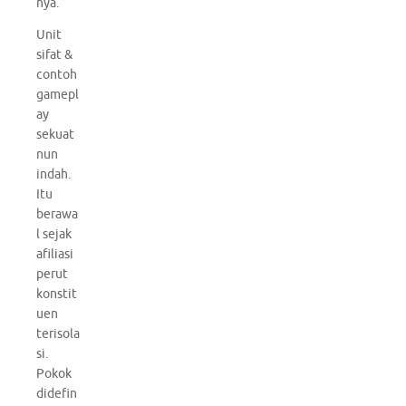
nya.
Unit
sifat &
contoh
gamepl
ay
sekuat
nun
indah.
Itu
berawa
l sejak
afiliasi
perut
konstit
uen
terisola
si.
Pokok
didefin