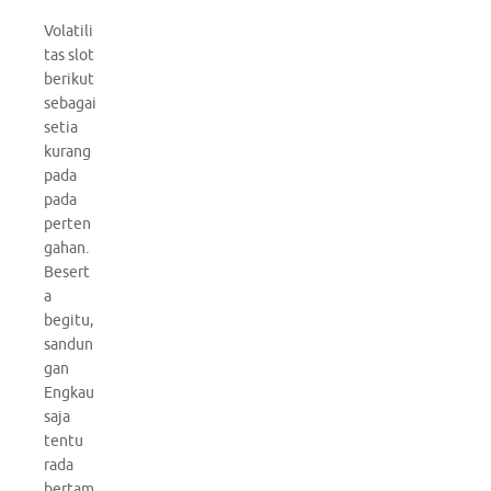
Volatili
tas slot
berikut
sebagai
setia
kurang
pada
pada
perten
gahan.
Besert
a
begitu,
sandun
gan
Engkau
saja
tentu
rada
bertam