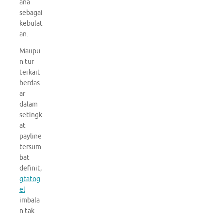
ana
sebagai
kebulat
an.
Maupu
n tur
terkait
berdas
ar
dalam
setingk
at
payline
tersum
bat
definit,
gtatog
el
imbala
n tak