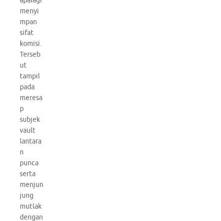
apalagi
menyi
mpan
sifat
komisi.
Terseb
ut
tampil
pada
meresa
p
subjek
vault
lantara
n
punca
serta
menjun
jung
mutlak
dengan