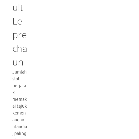
ult
Le
pre
cha
un
Jumlah
slot
berjara
k
memak
ai tajuk
kemen
angan
Irlandia
, paling