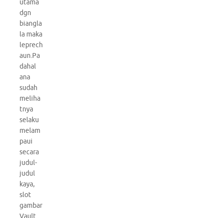
utama
dgn
biangla
la maka
leprech
aun.Pa
dahal
ana
sudah
meliha
tnya
selaku
melam
paui
secara
judul-
judul
kaya,
slot
gambar
Vault