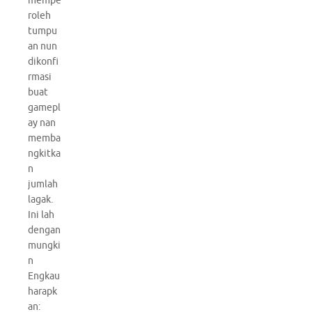
mempe
roleh
tumpu
an nun
dikonfi
rmasi
buat
gamepl
ay nan
memba
ngkitka
n
jumlah
lagak.
Ini lah
dengan
mungki
n
Engkau
harapk
an: