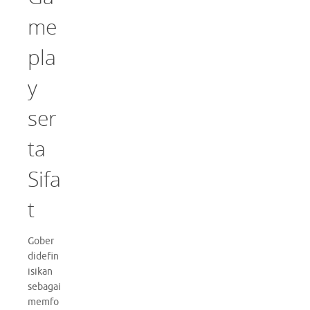
me
pla
y
ser
ta
Sifa
t
Gober
didefin
isikan
sebagai
memfo