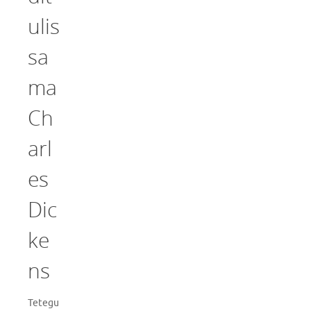
ulis
sa
ma
Ch
arl
es
Dic
ke
ns
Tetegu