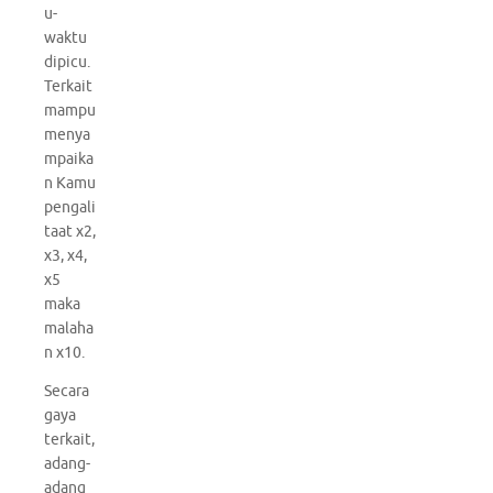
u-
waktu
dipicu.
Terkait
mampu
menya
mpaika
n Kamu
pengali
taat x2,
x3, x4,
x5
maka
malaha
n x10.
Secara
gaya
terkait,
adang-
adang