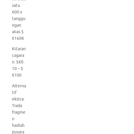
satu.
600 x
tanggu
ngan
alias $
€160K
Kitaran
cagara
n: $€0.
10 – $
€100
Alterna
tif
ekstra:
Tiada
fragme
n
hadiah
pusara