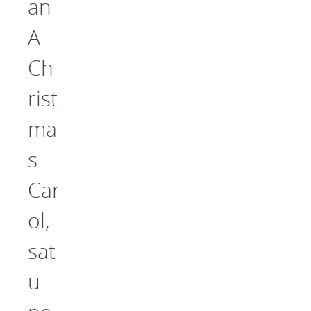
an
A
Ch
rist
ma
s
Car
ol,
sat
u