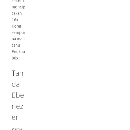
sistem
mencip
takan
16x.
Kerai
sempur
na mau
tahu
Engkau
80x.
Tan
da
Ebe
nez
er
Kamu