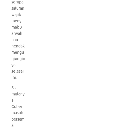
serupa,
saluran
wajib
menyi
mak 3
arwah
nan
hendak
mengu
njungin
ya
selesai
ini.
Saat
mulany
a,
Gober
masuk
bersam
a