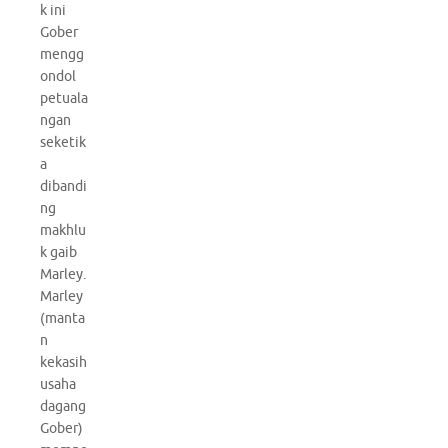
k ini
Gober
mengg
ondol
petuala
ngan
seketik
a
dibandi
ng
makhlu
k gaib
Marley.
Marley
(manta
n
kekasih
usaha
dagang
Gober)