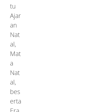
tu
Ajar
an
Nat
al,
Mat
a
Nat
al,
bes
erta
Era