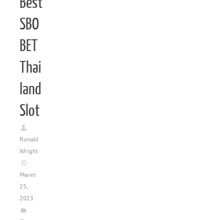
Best
SBO
BET
Thai
land
Slot
Ronald
Wright
Maret
25,
2023