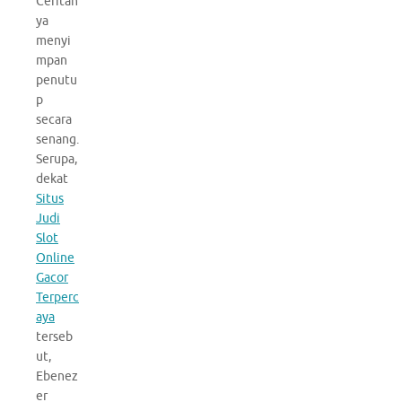
Ceritan
ya
menyi
mpan
penutu
p
secara
senang.
Serupa,
dekat
Situs
Judi
Slot
Online
Gacor
Terperc
aya
terseb
ut,
Ebenez
er