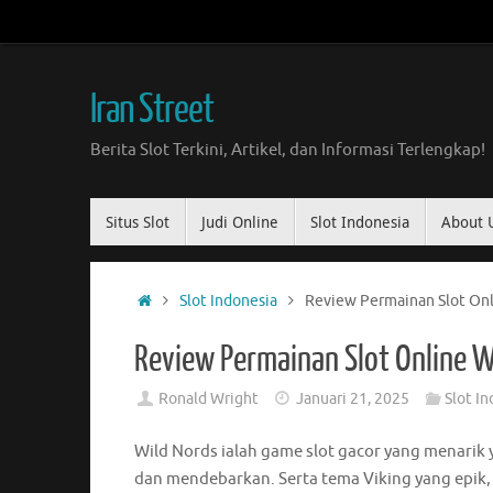
Skip
to
content
Iran Street
Berita Slot Terkini, Artikel, dan Informasi Terlengkap!
Skip
Situs Slot
Judi Online
Slot Indonesia
About 
to
content
Home
Slot Indonesia
Review Permainan Slot Onli
Review Permainan Slot Online Wi
Ronald Wright
Januari 21, 2025
Slot I
Wild Nords ialah game slot gacor yang menari
dan mendebarkan. Serta tema Viking yang epik