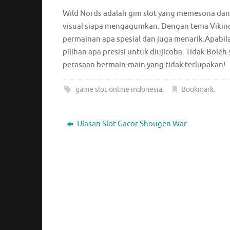
Wild Nords adalah gim slot yang memesona dan
visual siapa mengagumkan. Dengan tema Viking
permainan apa spesial dan juga menarik.Apabil
pilihan apa presisi untuk diujicoba. Tidak Bol
perasaan bermain-main yang tidak terlupakan!
game slot online indonesia
.
Bookmark
.
Ulasan Slot Gacor Shougen War