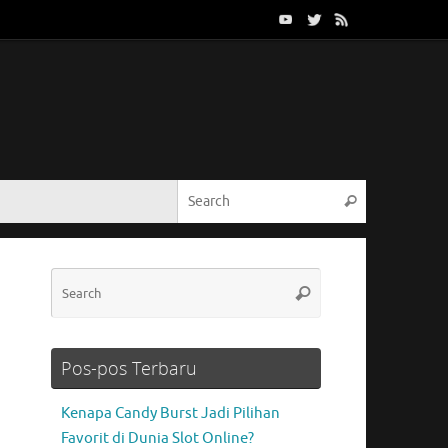
Search for:
Search
Search
Search
for:
Pos-pos Terbaru
Kenapa Candy Burst Jadi Pilihan
Favorit di Dunia Slot Online?