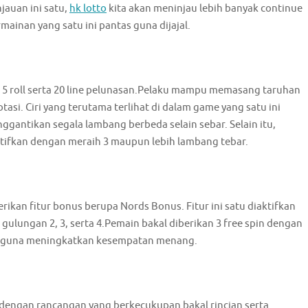
jauan ini satu,
hk lotto
kita akan meninjau lebih banyak continue
ainan yang satu ini pantas guna dijajal.
i 5 roll serta 20 line pelunasan.Pelaku mampu memasang taruhan
tasi. Ciri yang terutama terlihat di dalam game yang satu ini
antikan segala lambang berbeda selain sebar. Selain itu,
aktifkan dengan meraih 3 maupun lebih lambang tebar.
erikan fitur bonus berupa Nords Bonus. Fitur ini satu diaktifkan
lungan 2, 3, serta 4.Pemain bakal diberikan 3 free spin dengan
us guna meningkatkan kesempatan menang.
dengan rancangan yang berkecukupan bakal rincian serta