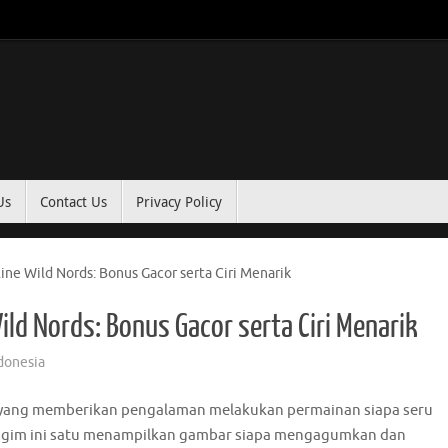
Us
Contact Us
Privacy Policy
ne Wild Nords: Bonus Gacor serta Ciri Menarik
ld Nords: Bonus Gacor serta Ciri Menarik
ndonesia
k yang memberikan pengalaman melakukan permainan siapa seru
, gim ini satu menampilkan gambar siapa mengagumkan dan