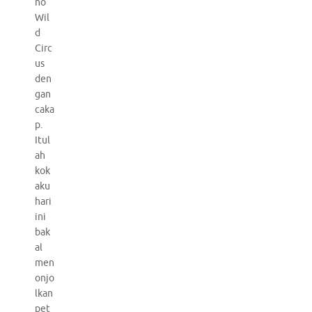
no
Wil
d
Circ
us
den
gan
caka
p.
Itul
ah
kok
aku
hari
ini
bak
al
men
onjo
lkan
pet