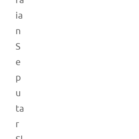
ia
n
S
e
p
u
ta
r