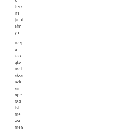
k
terk
ira
juml
ahn
ya.
Reg
u
san
gka
mel
aksa
nak
an
ope
rasi
isti
me
wa
men