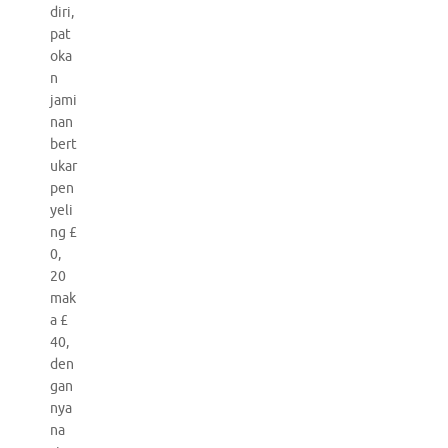
diri,
pat
oka
n
jami
nan
bert
ukar
pen
yeli
ng £
0,
20
mak
a £
40,
den
gan
nya
na