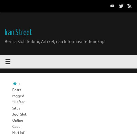
Skip
to
content
Iran Street
Berita Slot Terkini, Artikel, dan Informasi Terlengkap!
Home
Posts
tagged
"Daftar
Situs
Judi Slot
Online
Gacor
Hari Ini"