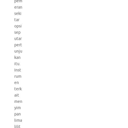
pem
eran
seki
tar
opsi
sep
utar
pert
unju
kan
itu.
Inst
rum
en
terk
ait
men
yim
pan
lima
lilit