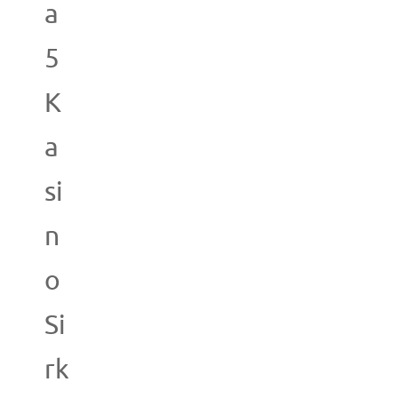
a
5
K
a
si
n
o
Si
rk