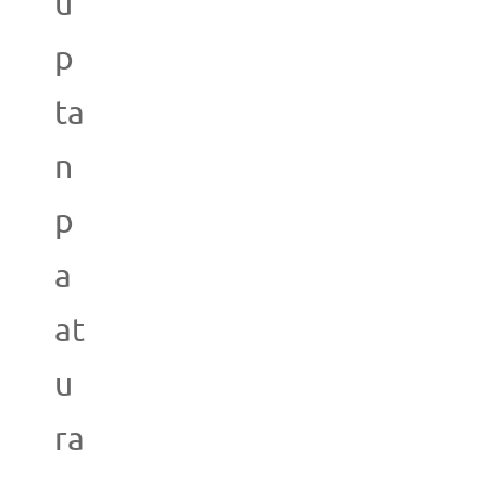
u
p
ta
n
p
a
at
u
ra