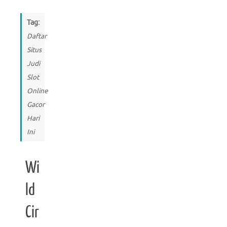
Tag:
Daftar
Situs
Judi
Slot
Online
Gacor
Hari
Ini
Wi
ld
Cir