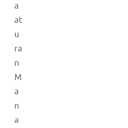
a
at
u
ra
n
M
a
n
a