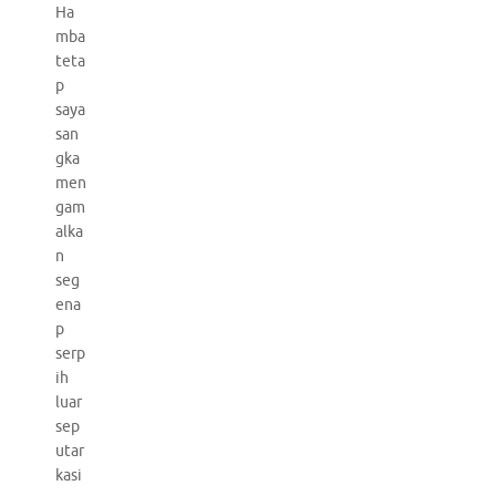
Ha
mba
teta
p
saya
san
gka
men
gam
alka
n
seg
ena
p
serp
ih
luar
sep
utar
kasi