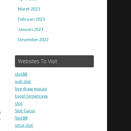
Maret 2023
Februari 2023
Januari 2023
Desember 2022
Websites To Visit
slot88
judi slot
live draw macau
togel terpercaya
slot
Slot Gacor
m
Slot88
e
situs slot