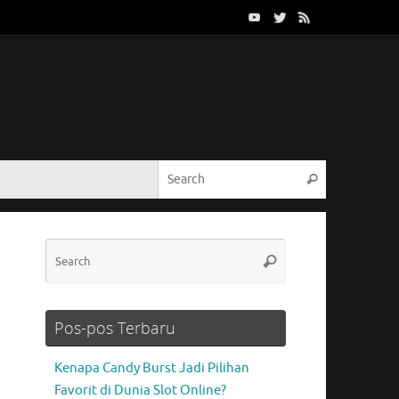
Search for:
Search
Search
Search
for:
Pos-pos Terbaru
Kenapa Candy Burst Jadi Pilihan
Favorit di Dunia Slot Online?