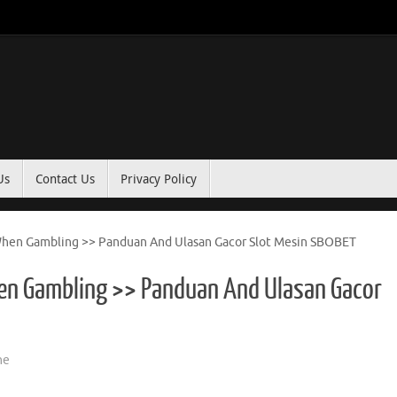
Us
Contact Us
Privacy Policy
hen Gambling >> Panduan And Ulasan Gacor Slot Mesin SBOBET
en Gambling >> Panduan And Ulasan Gacor
ne