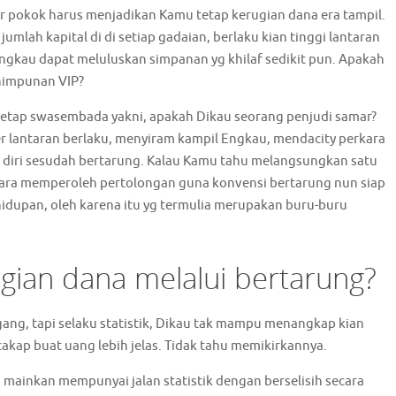
r pokok harus menjadikan Kamu tetap kerugian dana era tampil.
lah kapital di di setiap gadaian, berlaku kian tinggi lantaran
ngkau dapat meluluskan simpanan yg khilaf sedikit pun. Apakah
himpunan VIP?
 tetap swasembada yakni, apakah Dikau seorang penjudi samar?
er lantaran berlaku, menyiram kampil Engkau, mendacity perkara
u diri sesudah bertarung. Kalau Kamu tahu melangsungkan satu
rkara memperoleh pertolongan guna konvensi bertarung nun siap
idupan, oleh karena itu yg termulia merupakan buru-buru
ugian dana melalui bertarung?
ng, tapi selaku statistik, Dikau tak mampu menangkap kian
 cakap buat uang lebih jelas. Tidak tahu memikirkannya.
a mainkan mempunyai jalan statistik dengan berselisih secara