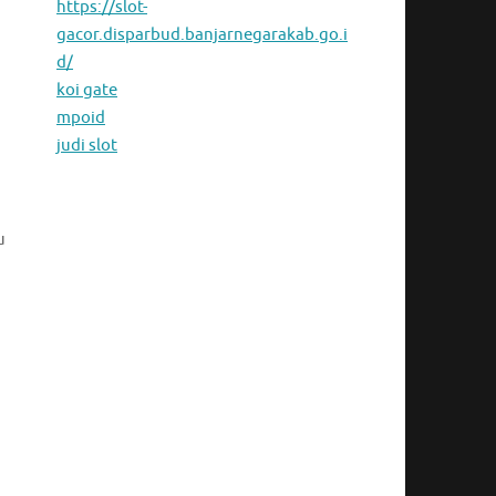
https://slot-
gacor.disparbud.banjarnegarakab.go.i
d/
koi gate
mpoid
judi slot
u