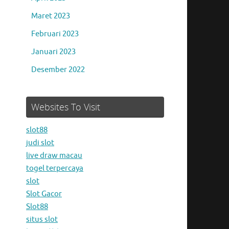
Maret 2023
Februari 2023
Januari 2023
Desember 2022
Websites To Visit
slot88
judi slot
live draw macau
togel terpercaya
slot
Slot Gacor
Slot88
situs slot