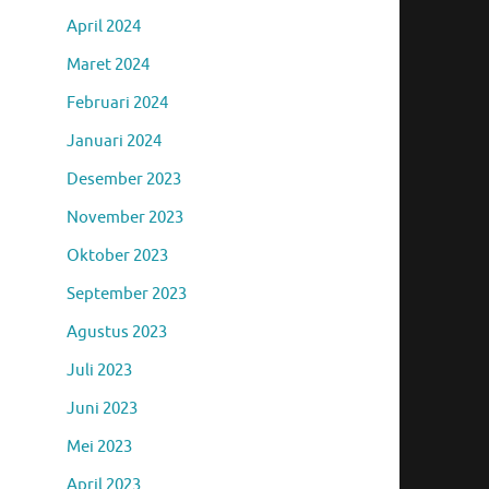
April 2024
Maret 2024
Februari 2024
Januari 2024
Desember 2023
November 2023
Oktober 2023
September 2023
Agustus 2023
Juli 2023
Juni 2023
Mei 2023
April 2023