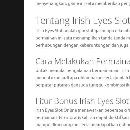
menyenangkan, game ini satu memberikan pen
Tentang Irish Eyes Slo
Irish Eyes Slot adalah gim slot gacor apa dikem
permainan ini satu menampilkan tanda-tanda mir
berhubungan dengan keberuntungan dan juga ke
Cara Melakukan Permainan
Untuk memulai pengalaman bermain-main Irish E
menentukan judi apa didambakan serta jumlah 
berputar putaran dan juga tunggu kombinasi 
Fitur Bonus Irish Eyes Slot
Irish Eyes Slot Online menawarkan beberapa cir
permainan. Fitur Gratis Giliran dapat diaktifk
mampu dimenangkan serta mendapatkan gabung