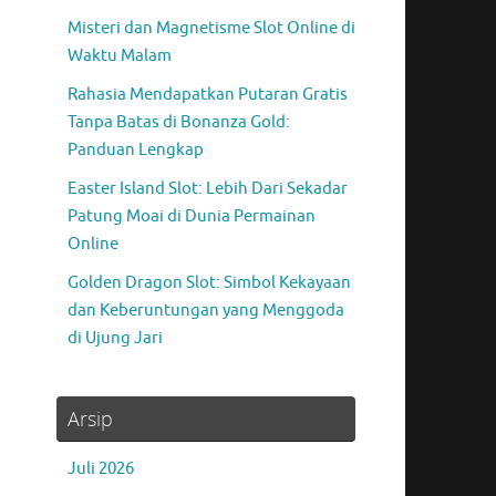
Misteri dan Magnetisme Slot Online di
Waktu Malam
Rahasia Mendapatkan Putaran Gratis
Tanpa Batas di Bonanza Gold:
Panduan Lengkap
Easter Island Slot: Lebih Dari Sekadar
Patung Moai di Dunia Permainan
Online
Golden Dragon Slot: Simbol Kekayaan
dan Keberuntungan yang Menggoda
di Ujung Jari
Arsip
Juli 2026