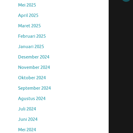
Mei 2025
April 2025
Maret 2025
Februari 2025
Januari 2025
Desember 2024
November 2024
Oktober 2024
September 2024
Agustus 2024
Juli 2024
Juni 2024
Mei 2024