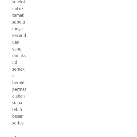
seleksi
untuk
tamat
sebelu
mnya
kecand
uan
yang
dimaks
ud
semaki
n
beralih
permas
alahan
siapa
lebih
besar
serius.