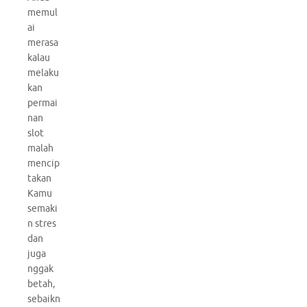
memul
ai
merasa
kalau
melaku
kan
permai
nan
slot
malah
mencip
takan
Kamu
semaki
n stres
dan
juga
nggak
betah,
sebaikn