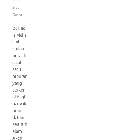
Judi
Slot
Gacor
Bermai
n-Main
slot
sudah
beralih
salah
satu
hiburan
yang
terken
al bagi
banyak
orang
dalam
seluruh
alam.
Akan