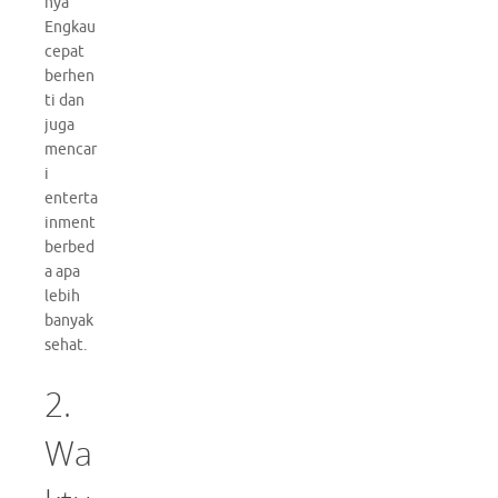
nya
Engkau
cepat
berhen
ti dan
juga
mencar
i
enterta
inment
berbed
a apa
lebih
banyak
sehat.
2.
Wa