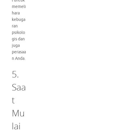
l untuk
memeli
hara
kebuga
ran
psikolo
gis dan
juga
perasaa
n Anda.
5.
Saa
t
Mu
lai