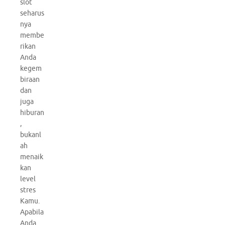
slot
seharus
nya
membe
rikan
Anda
kegem
biraan
dan
juga
hiburan
,
bukanl
ah
menaik
kan
level
stres
Kamu.
Apabila
Anda