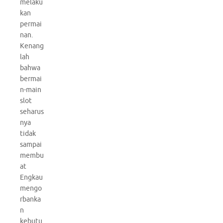
melaku
kan
permai
nan.
Kenang
lah
bahwa
bermai
n-main
slot
seharus
nya
tidak
sampai
membu
at
Engkau
mengo
rbanka
n
kebutu