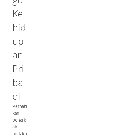
Ke
hid
up
an
Pri
ba
di
Perhati
kan
benark
ah
melaku