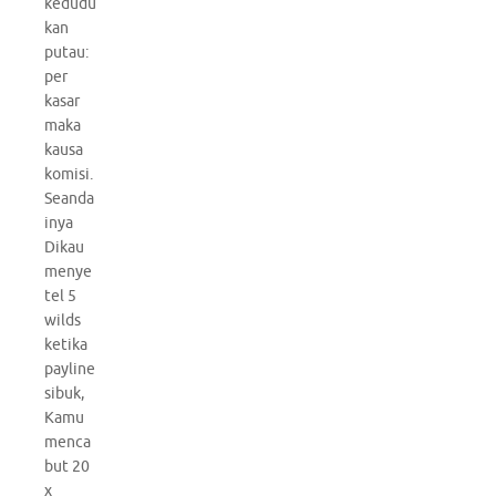
kedudu
kan
putau:
per
kasar
maka
kausa
komisi.
Seanda
inya
Dikau
menye
tel 5
wilds
ketika
payline
sibuk,
Kamu
menca
but 20
x