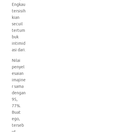
Engkau
tersisih
kian
secuil
tertum
buk
intimid
asi dari.
Nilai
penyel
esaian
imajine
r sama
dengan
95,
77%.
Buat
ego,
terseb
ut