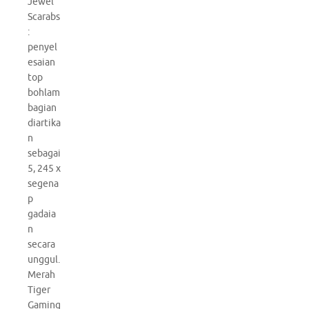
Jewel
Scarabs
:
penyel
esaian
top
bohlam
bagian
diartika
n
sebagai
5, 245 x
segena
p
gadaia
n
secara
unggul.
Merah
Tiger
Gaming