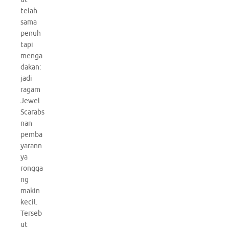
telah
sama
penuh
tapi
menga
dakan:
jadi
ragam
Jewel
Scarabs
nan
pemba
yarann
ya
rongga
ng
makin
kecil.
Terseb
ut