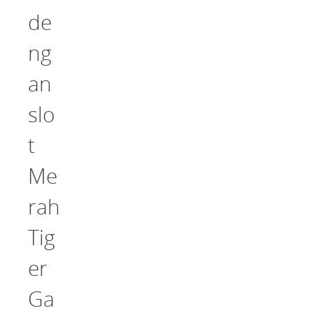
de
ng
an
slo
t
Me
rah
Tig
er
Ga