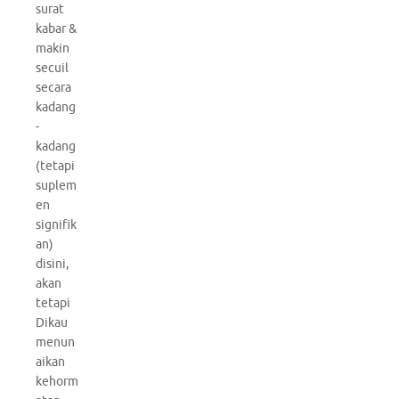
surat
kabar &
makin
secuil
secara
kadang
-
kadang
(tetapi
suplem
en
signifik
an)
disini,
akan
tetapi
Dikau
menun
aikan
kehorm