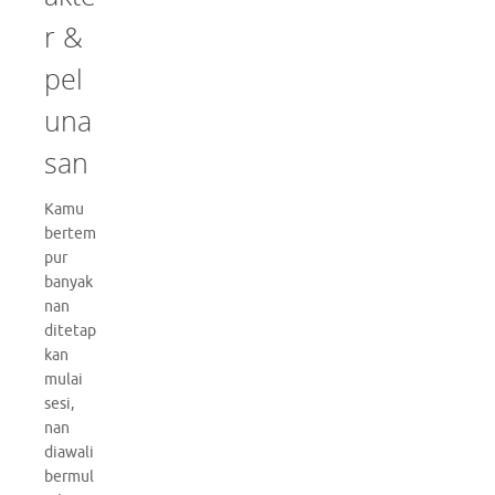
r &
pel
una
san
Kamu
bertem
pur
banyak
nan
ditetap
kan
mulai
sesi,
nan
diawali
bermul