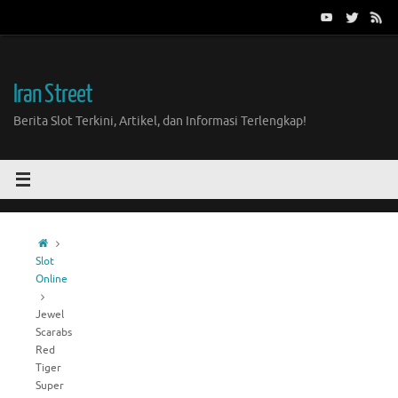
Skip
to
content
Iran Street
Berita Slot Terkini, Artikel, dan Informasi Terlengkap!
Home
Slot
Online
Jewel
Scarabs
Red
Tiger
Super