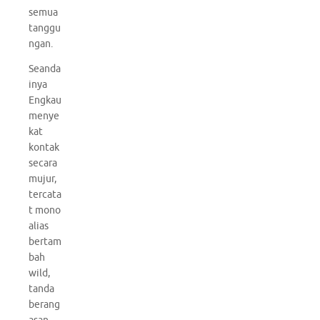
semua
tanggu
ngan.
Seanda
inya
Engkau
menye
kat
kontak
secara
mujur,
tercata
t mono
alias
bertam
bah
wild,
tanda
berang