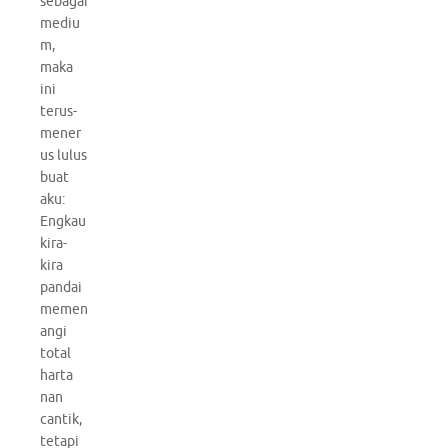
sebagai
mediu
m,
maka
ini
terus-
mener
us lulus
buat
aku:
Engkau
kira-
kira
pandai
memen
angi
total
harta
nan
cantik,
tetapi