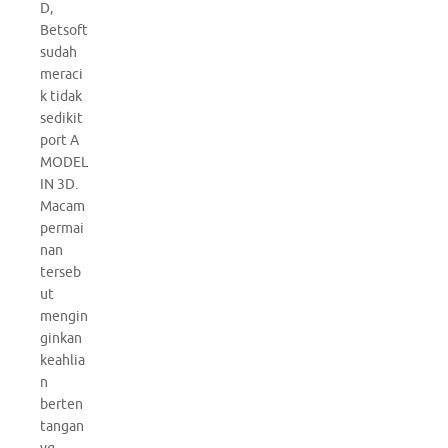
D,
Betsoft
sudah
meraci
k tidak
sedikit
port A
MODEL
IN 3D.
Macam
permai
nan
terseb
ut
mengin
ginkan
keahlia
n
berten
tangan