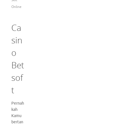
Slot
Online
Ca
sin
o
Bet
sof
t
Pernah
kah
Kamu
bertan