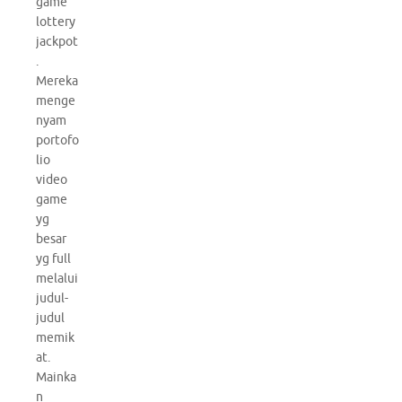
game
lottery
jackpot
.
Mereka
menge
nyam
portofo
lio
video
game
yg
besar
yg full
melalui
judul-
judul
memik
at.
Mainka
n