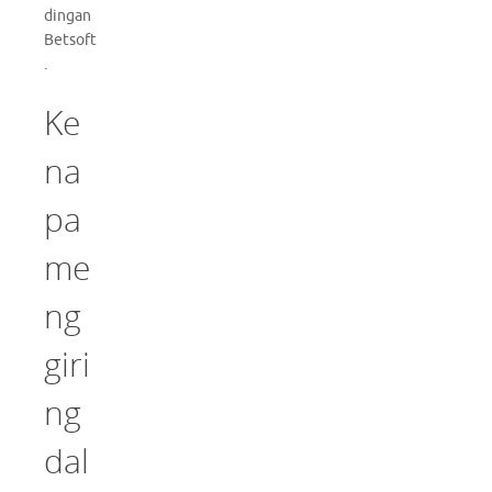
dingan
Betsoft
.
Ke
na
pa
me
ng
giri
ng
dal