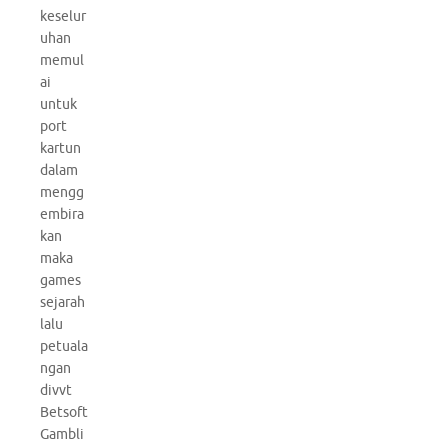
keselur
uhan
memul
ai
untuk
port
kartun
dalam
mengg
embira
kan
maka
games
sejarah
lalu
petuala
ngan
divvt
Betsoft
Gambli