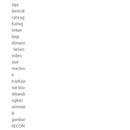
saja
bentuk
cara yg
Kamuj
tekan
bagi
dimaini
. Selain
video
slot
machin
e
tradisio
nal bila
dibandi
ngkan
animasi
&
gambar
SECON