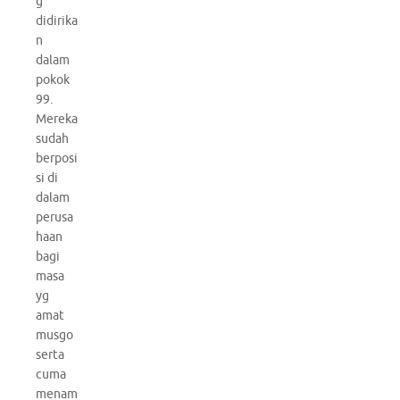
g
didirika
n
dalam
pokok
99.
Mereka
sudah
berposi
si di
dalam
perusa
haan
bagi
masa
yg
amat
musgo
serta
cuma
menam