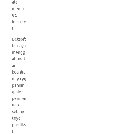
ala,
menur
ut,
interne
t.
Betsoft
berjaya
mengg
abungk
an
keahlia
nnya yg
panjan
g oleh
pembar
uan
selanju
tnya
prediks
i