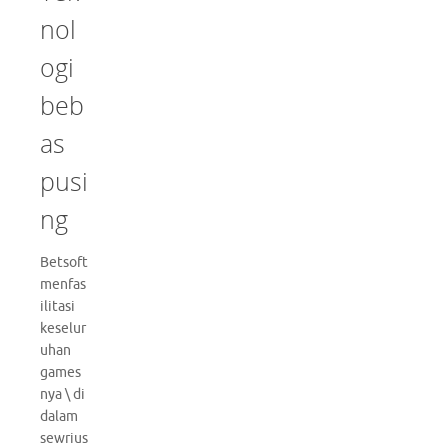
nol
ogi
beb
as
pusi
ng
Betsoft
menfas
ilitasi
keselur
uhan
games
nya \ di
dalam
sewrius