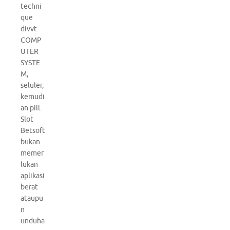
techni
que
divvt
COMP
UTER
SYSTE
M,
seluler,
kemudi
an pill.
Slot
Betsoft
bukan
memer
lukan
aplikasi
berat
ataupu
n
unduha