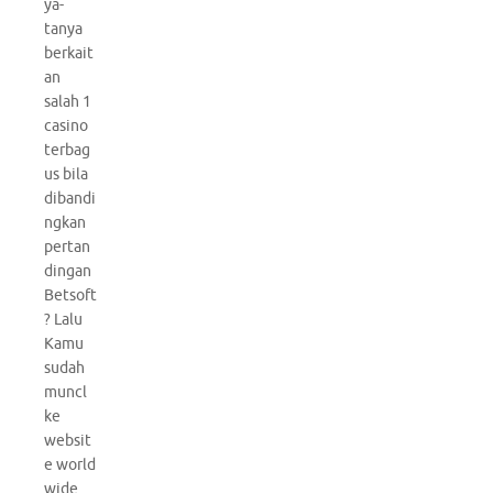
ya-
tanya
berkait
an
salah 1
casino
terbag
us bila
dibandi
ngkan
pertan
dingan
Betsoft
? Lalu
Kamu
sudah
muncl
ke
websit
e world
wide