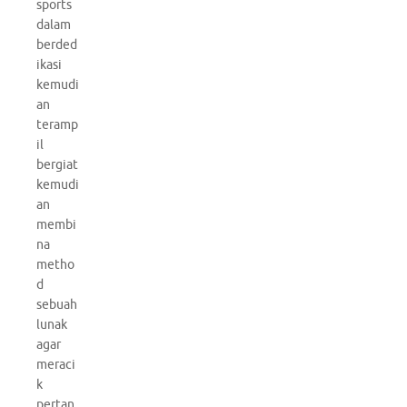
sports
dalam
berded
ikasi
kemudi
an
teramp
il
bergiat
kemudi
an
membi
na
metho
d
sebuah
lunak
agar
meraci
k
pertan